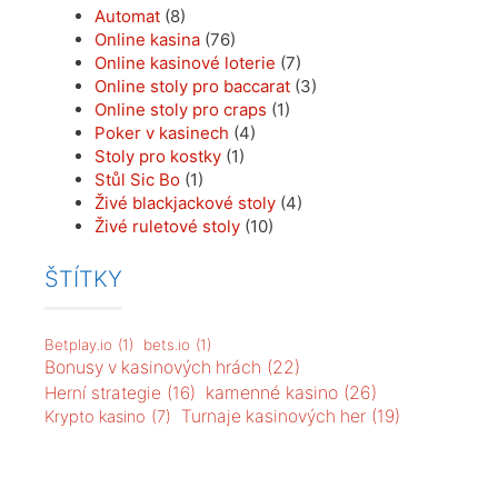
Automat
(8)
Online kasina
(76)
Online kasinové loterie
(7)
Online stoly pro baccarat
(3)
Online stoly pro craps
(1)
Poker v kasinech
(4)
Stoly pro kostky
(1)
Stůl Sic Bo
(1)
Živé blackjackové stoly
(4)
Živé ruletové stoly
(10)
ŠTÍTKY
Betplay.io
(1)
bets.io
(1)
Bonusy v kasinových hrách
(22)
kamenné kasino
(26)
Herní strategie
(16)
Turnaje kasinových her
(19)
Krypto kasino
(7)