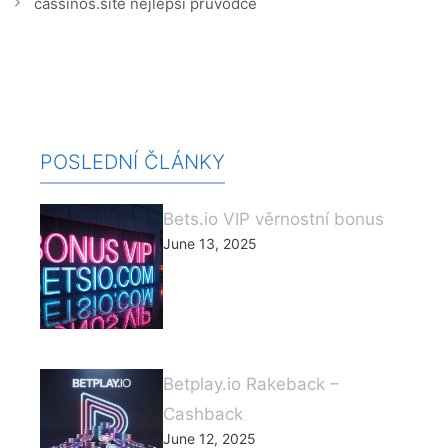
cassinos.site nejlepší průvodce
POSLEDNÍ ČLÁNKY
Bets.io VIP věrnostní bonus
June 13, 2025
Betplay.io Rakeback –
Cashback
June 12, 2025