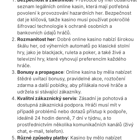
seznam legálních online kasin, která mají potřebná
povolení k provozování hazardních her. Bezpečnost
dat je klíčová, takže kasino musí používat pokročilé
šifrovací technologie k ochraně osobních a
bankovních údajů hráčů.
Rozmanitost her
: Dobré online kasino nabízí širokou
škálu her, od výherních automatů po klasické stolní
hry, jako je blackjack, ruleta a poker, a také živé a
televizní hry, které vyhovují preferencím každého
hráče.
Bonusy a propagace
: Online kasina by měla nabízet
štědré uvítací bonusy, pravidelné akce, roztočení
zdarma a další pobídky, aby přilákala nové hráče a
udržela si stávající zákazníky.
Kvalitní zákaznický servis
: Zásadní je pohotová a
dostupná zákaznická podpora. Hráči musí mít v
případě problémů nebo dotazů přístup k podpoře,
ideálně 24 hodin denně, 7 dní v týdnu, a to
prostřednictvím několika komunikačních kanálů (živý
chat, e-mail, telefon).
Různé způsoby platby
: Kasino by mělo nabízet