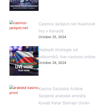
Casinos-jackpot.net Kasinové
hry v Kanadě
October 25, 2024
Nejlepší strategie od
odborníků: live-casinos.online
October 24, 2024
Kasina Saúdská Arábie
Spojené arabské emiráty
Kuvajt Katar Bahrajn Omán