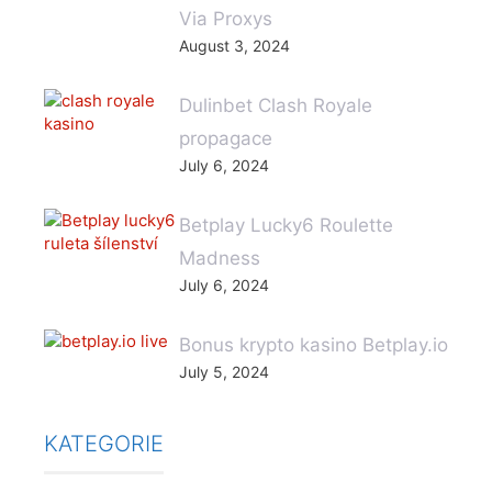
Via Proxys
August 3, 2024
Dulinbet Clash Royale
propagace
July 6, 2024
Betplay Lucky6 Roulette
Madness
July 6, 2024
Bonus krypto kasino Betplay.io
July 5, 2024
KATEGORIE