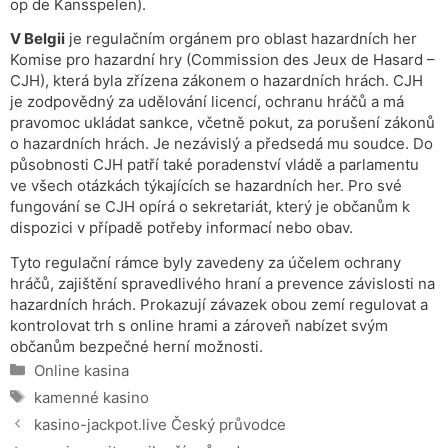
op de Kansspelen)
.
V Belgii
je regulačním orgánem pro oblast hazardních her
Komise pro hazardní hry (Commission des Jeux de Hasard –
CJH), která byla zřízena zákonem o hazardních hrách. CJH
je zodpovědný za udělování licencí, ochranu hráčů a má
pravomoc ukládat sankce, včetně pokut, za porušení zákonů
o hazardních hrách. Je nezávislý a předsedá mu soudce. Do
působnosti CJH patří také poradenství vládě a parlamentu
ve všech otázkách týkajících se hazardních her. Pro své
fungování se CJH opírá o sekretariát, který je občanům k
dispozici v případě potřeby informací nebo obav
.
Tyto regulační rámce byly zavedeny za účelem ochrany
hráčů, zajištění spravedlivého hraní a prevence závislosti na
hazardních hrách. Prokazují závazek obou zemí regulovat a
kontrolovat trh s online hrami a zároveň nabízet svým
občanům bezpečné herní možnosti.
Categories
Online kasina
Tags
kamenné kasino
kasino-jackpot.live Český průvodce