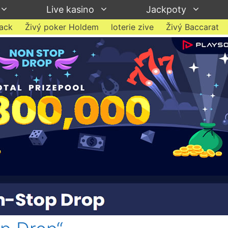
Live kasino
Jackpoty
jack
Živý poker Holdem
loterie zive
Živý Baccarat