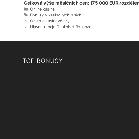
Celková výše měsíčních cen: 175 000 EUR rozdělen
Categories
Online kasina
Tags
Bonusy v kasinových hrách
Omán a kasinové hry
Hlavní turnaje Dublinbet Bonanza
TOP BONUSY