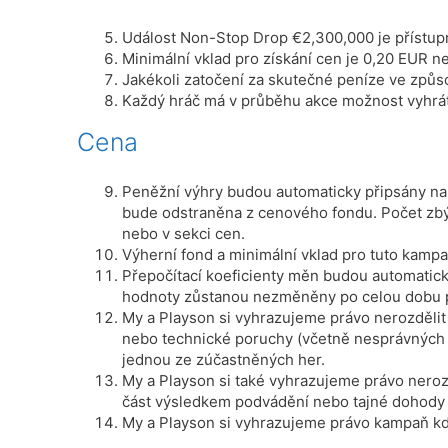
Událost Non-Stop Drop €2,300,000 je přístup
Minimální vklad pro získání cen je 0,20 EUR n
Jakékoli zatočení za skutečné peníze ve způ
Každý hráč má v průběhu akce možnost vyhrát
Cena
Peněžní výhry budou automaticky připsány na 
bude odstraněna z cenového fondu. Počet zbýv
nebo v sekci cen.
Výherní fond a minimální vklad pro tuto kam
Přepočítací koeficienty měn budou automatic
hodnoty zůstanou nezměněny po celou dobu 
My a Playson si vyhrazujeme právo nerozdělit 
nebo technické poruchy (včetně nesprávných 
jednou ze zúčastněných her.
My a Playson si také vyhrazujeme právo neroz
část výsledkem podvádění nebo tajné dohody s
My a Playson si vyhrazujeme právo kampaň kdy