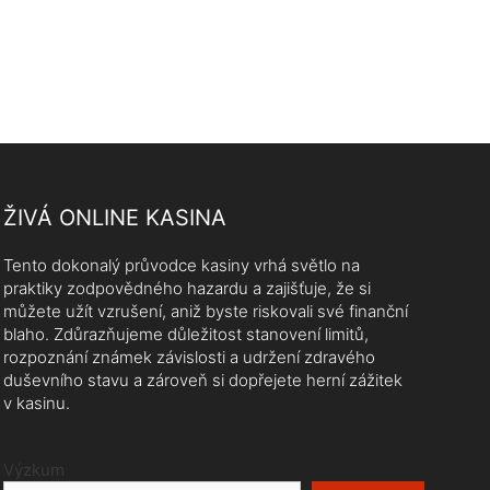
ŽIVÁ ONLINE KASINA
Tento dokonalý průvodce kasiny vrhá světlo na
praktiky zodpovědného hazardu a zajišťuje, že si
můžete užít vzrušení, aniž byste riskovali své finanční
blaho. Zdůrazňujeme důležitost stanovení limitů,
rozpoznání známek závislosti a udržení zdravého
duševního stavu a zároveň si dopřejete herní zážitek
v kasinu.
Výzkum