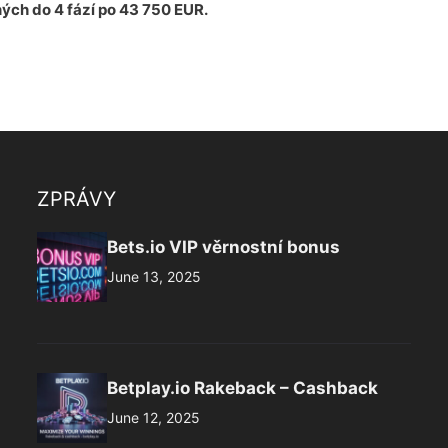
ých do 4 fází po 43 750 EUR.
ZPRÁVY
Bets.io VIP věrnostní bonus
June 13, 2025
Betplay.io Rakeback – Cashback
June 12, 2025