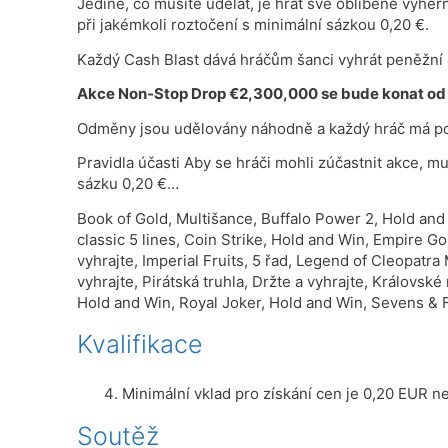
Jediné, co musíte udělat, je hrát své oblíbené výhern
při jakémkoli roztočení s minimální sázkou 0,20 €.
Každý Cash Blast dává hráčům šanci vyhrát peněžní 
Akce Non-Stop Drop €2,300,000 se bude konat od 1
Odměny jsou udělovány náhodně a každý hráč má po 
Pravidla účasti Aby se hráči mohli zúčastnit akce, mu
sázku 0,20 €…
Book of Gold, Multišance, Buffalo Power 2, Hold and
classic 5 lines, Coin Strike, Hold and Win, Empire G
vyhrajte, Imperial Fruits, 5 řad, Legend of Cleopatr
vyhrajte, Pirátská truhla, Držte a vyhrajte, Královsk
Hold and Win, Royal Joker, Hold and Win, Sevens & F
Kvalifikace
Minimální vklad pro získání cen je 0,20 EUR n
Soutěž