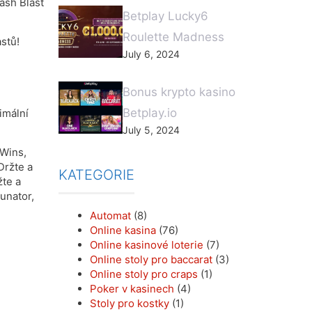
Cash Blast
Betplay Lucky6
Roulette Madness
stů!
July 6, 2024
Bonus krypto kasino
Betplay.io
imální
July 5, 2024
 Wins,
Držte a
KATEGORIE
žte a
tunator,
Automat
(8)
Online kasina
(76)
Online kasinové loterie
(7)
Online stoly pro baccarat
(3)
Online stoly pro craps
(1)
Poker v kasinech
(4)
Stoly pro kostky
(1)