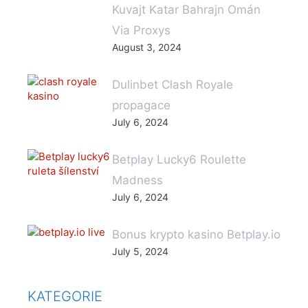
Kuvajt Katar Bahrajn Omán
Via Proxys
August 3, 2024
Dulinbet Clash Royale
propagace
July 6, 2024
Betplay Lucky6 Roulette
Madness
July 6, 2024
Bonus krypto kasino Betplay.io
July 5, 2024
KATEGORIE