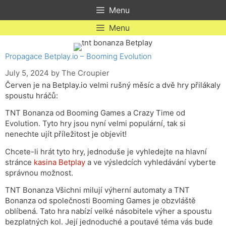
Skip
Menu
to
content
Menu
Propagace Betplay.io – Booming Evolution
July 5, 2024
by
The Croupier
Červen je na Betplay.io velmi rušný měsíc a dvě hry přilákaly
spoustu hráčů:
TNT Bonanza od Booming Games a Crazy Time od
Evolution. Tyto hry jsou nyní velmi populární, tak si
nenechte ujít příležitost je objevit!
Chcete-li hrát tyto hry, jednoduše je vyhledejte na hlavní
stránce
kasina Betplay
a ve výsledcích vyhledávání vyberte
správnou možnost.
TNT Bonanza Všichni milují výherní automaty a TNT
Bonanza od společnosti Booming Games je obzvláště
oblíbená. Tato hra nabízí velké násobitele výher a spoustu
bezplatných kol. Její jednoduché a poutavé téma vás bude