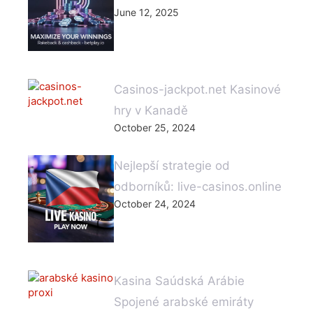
June 12, 2025
Casinos-jackpot.net Kasinové
hry v Kanadě
October 25, 2024
Nejlepší strategie od
odborníků: live-casinos.online
October 24, 2024
Kasina Saúdská Arábie
Spojené arabské emiráty