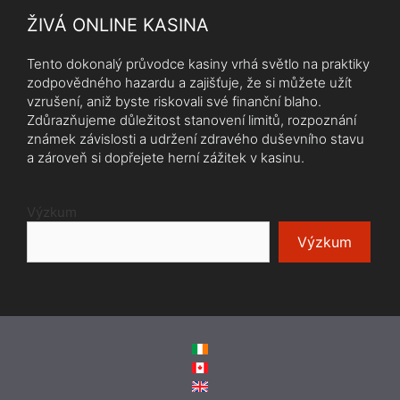
ŽIVÁ ONLINE KASINA
Tento dokonalý průvodce kasiny vrhá světlo na praktiky
zodpovědného hazardu a zajišťuje, že si můžete užít
vzrušení, aniž byste riskovali své finanční blaho.
Zdůrazňujeme důležitost stanovení limitů, rozpoznání
známek závislosti a udržení zdravého duševního stavu
a zároveň si dopřejete herní zážitek v kasinu.
Výzkum
Výzkum