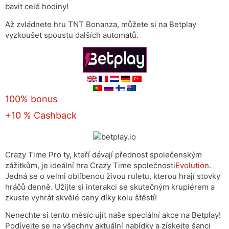
bavit celé hodiny!
Až zvládnete hru TNT Bonanza, můžete si na Betplay
vyzkoušet spoustu dalších automatů.
100% bonus
+10 % Cashback
Crazy Time Pro ty, kteří dávají přednost společenským
zážitkům, je ideální hra Crazy Time společnosti
Evolution
.
Jedná se o velmi oblíbenou živou ruletu, kterou hrají stovky
hráčů denně. Užijte si interakci se skutečným krupiérem a
zkuste vyhrát skvělé ceny díky kolu štěstí!
Nenechte si tento měsíc ujít naše speciální akce na Betplay!
Podívejte se na všechny aktuální nabídky a získejte šanci