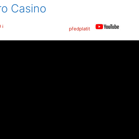
ro Casino
ℹ️
předplatit