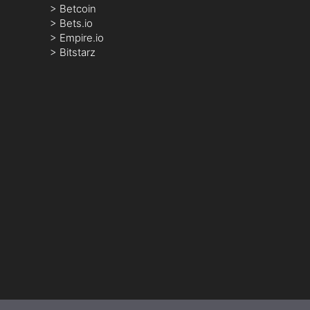
>
Betcoin
>
Bets.io
>
Empire.io
>
Bitstarz