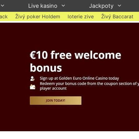
Live kasino
Jackpoty
jack
Živý poker Holdem
loterie zive
Živý Baccarat