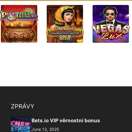
ZPRÁVY
Bets.io VIP věrnostní bonus
June 13, 2025