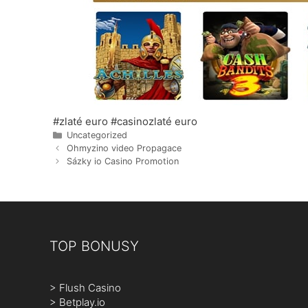
#zlaté euro #casinozlaté euro
Categories
Uncategorized
Ohmyzino video Propagace
Sázky io Casino Promotion
TOP BONUSY
>
Flush Casino
>
Betplay.io