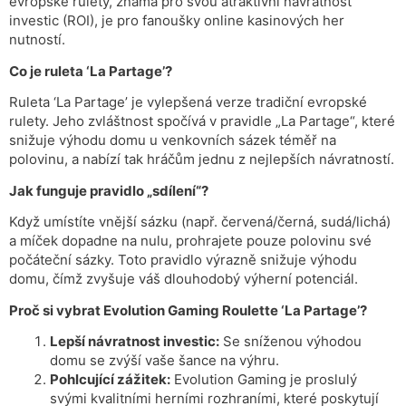
evropské rulety, známá pro svou atraktivní návratnost
investic (ROI), je pro fanoušky online kasinových her
nutností.
Co je ruleta ‘La Partage’?
Ruleta ‘La Partage’ je vylepšená verze tradiční evropské
rulety. Jeho zvláštnost spočívá v pravidle „La Partage“, které
snižuje výhodu domu u venkovních sázek téměř na
polovinu, a nabízí tak hráčům jednu z nejlepších návratností.
Jak funguje pravidlo „sdílení“?
Když umístíte vnější sázku (např. červená/černá, sudá/lichá)
a míček dopadne na nulu, prohrajete pouze polovinu své
počáteční sázky. Toto pravidlo výrazně snižuje výhodu
domu, čímž zvyšuje váš dlouhodobý výherní potenciál.
Proč si vybrat Evolution Gaming Roulette ‘La Partage’?
Lepší návratnost investic:
Se sníženou výhodou
domu se zvýší vaše šance na výhru.
Pohlcující zážitek:
Evolution Gaming je proslulý
svými kvalitními herními rozhraními, které poskytují