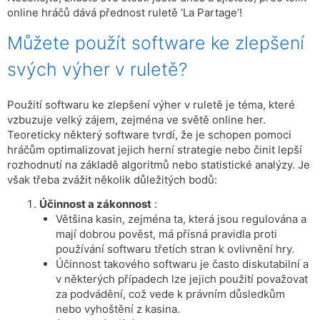
online hráčů dává přednost ruletě ‘La Partage’!
Můžete použít software ke zlepšení
svých výher v ruletě?
Použití softwaru ke zlepšení výher v ruletě je téma, které
vzbuzuje velký zájem, zejména ve světě online her.
Teoreticky některý software tvrdí, že je schopen pomoci
hráčům optimalizovat jejich herní strategie nebo činit lepší
rozhodnutí na základě algoritmů nebo statistické analýzy. Je
však třeba zvážit několik důležitých bodů:
Účinnost a zákonnost
:
Většina kasin, zejména ta, která jsou regulována a
mají dobrou pověst, má přísná pravidla proti
používání softwaru třetích stran k ovlivnění hry.
Účinnost takového softwaru je často diskutabilní a
v některých případech lze jejich použití považovat
za podvádění, což vede k právním důsledkům
nebo vyhoštění z kasina.