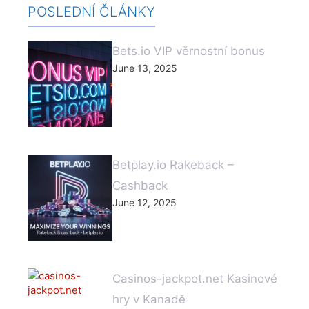
POSLEDNÍ ČLÁNKY
Bets.io VIP věrnostní bonus
June 13, 2025
Betplay.io Rakeback –
Cashback
June 12, 2025
Casinos-jackpot.net Kasinové
hry v Kanadě