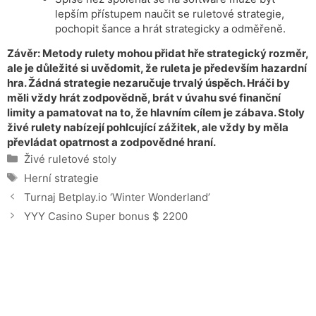
lepším přístupem naučit se ruletové strategie,
pochopit šance a hrát strategicky a odměřeně.
Závěr: Metody rulety mohou přidat hře strategický rozměr,
ale je důležité si uvědomit, že ruleta je především hazardní
hra. Žádná strategie nezaručuje trvalý úspěch. Hráči by
měli vždy hrát zodpovědně, brát v úvahu své finanční
limity a pamatovat na to, že hlavním cílem je zábava. Stoly
živé rulety nabízejí pohlcující zážitek, ale vždy by měla
převládat opatrnost a zodpovědné hraní.
Categories
Živé ruletové stoly
Tags
Herní strategie
Turnaj Betplay.io ‘Winter Wonderland’
YYY Casino Super bonus $ 2200