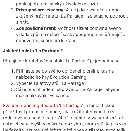
pohlcující a realistický uživatelský zážitek.
Přístupné pro všechny:
Ať už jste začátečník nebo
zkušený hráč, ruletu „La Partage“ lze snadno pochopit
a hrát.
Zodpovědné hraní:
Možnost získat polovinu svého
vkladu zpět na externí sázky podporuje uměřenější a
odpovědnější přístup k hraní.
Jak hrát ruletu ‘La Partage’?
Připojit se k ruletovému stolu ‘La Partage’ je jednoduché:
Přihlaste se do svého oblíbeného online kasina
nabízejícího hry Evolution Gaming.
Vyberte ruletový stůl ‘La Partage’.
Sázejte s ohledem na pravidlo ‘La Partage’, abyste
maximalizovali své šance.
Evolution Gaming Roulette ‘La Partage’
je fantastickou
příležitostí pro online hráče, jak si užít ruletovou hru s
redukovanou house edge. Ať už hledáte nový herní zážitek
nebo chcete zvýšit své šance na výhru, tento stůl je pro vás.
Nečekejte, zkuste své štěstí ještě dnes a zjistěte, proč tolik