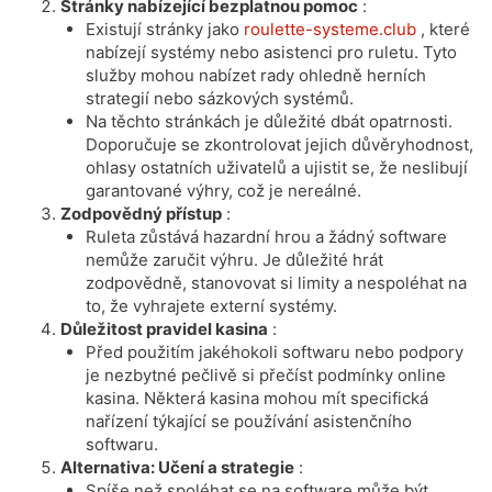
Stránky nabízející bezplatnou pomoc
:
Existují stránky jako
roulette-systeme.club
, které
nabízejí systémy nebo asistenci pro ruletu. Tyto
služby mohou nabízet rady ohledně herních
strategií nebo sázkových systémů.
Na těchto stránkách je důležité dbát opatrnosti.
Doporučuje se zkontrolovat jejich důvěryhodnost,
ohlasy ostatních uživatelů a ujistit se, že neslibují
garantované výhry, což je nereálné.
Zodpovědný přístup
:
Ruleta zůstává hazardní hrou a žádný software
nemůže zaručit výhru. Je důležité hrát
zodpovědně, stanovovat si limity a nespoléhat na
to, že vyhrajete externí systémy.
Důležitost pravidel kasina
:
Před použitím jakéhokoli softwaru nebo podpory
je nezbytné pečlivě si přečíst podmínky online
kasina. Některá kasina mohou mít specifická
nařízení týkající se používání asistenčního
softwaru.
Alternativa: Učení a strategie
:
Spíše než spoléhat se na software může být