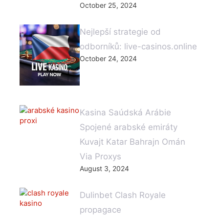
October 25, 2024
Nejlepší strategie od
odborníků: live-casinos.online
October 24, 2024
Kasina Saúdská Arábie
Spojené arabské emiráty
Kuvajt Katar Bahrajn Omán
Via Proxys
August 3, 2024
Dulinbet Clash Royale
propagace