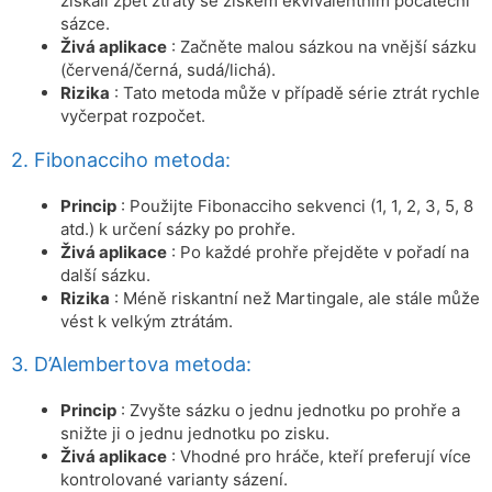
získali zpět ztráty se ziskem ekvivalentním počáteční
sázce.
Živá aplikace
: Začněte malou sázkou na vnější sázku
(červená/černá, sudá/lichá).
Rizika
: Tato metoda může v případě série ztrát rychle
vyčerpat rozpočet.
2. Fibonacciho metoda:
Princip
: Použijte Fibonacciho sekvenci (1, 1, 2, 3, 5, 8
atd.) k určení sázky po prohře.
Živá aplikace
: Po každé prohře přejděte v pořadí na
další sázku.
Rizika
: Méně riskantní než Martingale, ale stále může
vést k velkým ztrátám.
3. D’Alembertova metoda:
Princip
: Zvyšte sázku o jednu jednotku po prohře a
snižte ji o jednu jednotku po zisku.
Živá aplikace
: Vhodné pro hráče, kteří preferují více
kontrolované varianty sázení.