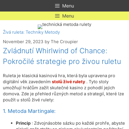
Skip
Menu
to
content
Menu
Živá ruleta: Techniky Metody
November 29, 2023
by
The Croupier
Zvládnutí Whirlwind of Chance:
Pokročilé strategie pro živou ruletu
Ruleta je klasická kasinová hra, která byla upravena pro
digitální věk zavedením
stolů živé rulety
. Tyto stoly
umožňují hráčům zažít skutečné kasino z pohodlí jejich
domova. Zde je přehled různých metod a strategií, které lze
použít u stolů živé rulety:
1. Metoda Martingale:
Princip
: Zdvojnásobte sázku po každé prohře, abyste