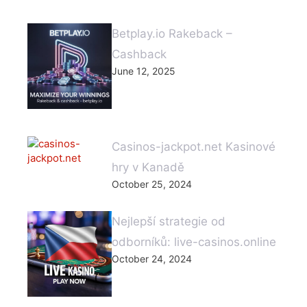
Betplay.io Rakeback –
Cashback
June 12, 2025
Casinos-jackpot.net Kasinové
hry v Kanadě
October 25, 2024
Nejlepší strategie od
odborníků: live-casinos.online
October 24, 2024