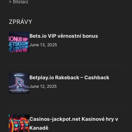
>
Bitstarz
ZPRÁVY
Bets.io VIP věrnostní bonus
June 13, 2025
Betplay.io Rakeback – Cashback
June 12, 2025
Casinos-jackpot.net Kasinové hry v
Kanadě