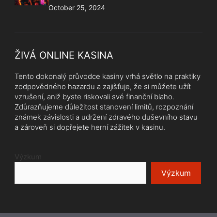
October 25, 2024
ŽIVÁ ONLINE KASINA
Tento dokonalý průvodce kasiny vrhá světlo na praktiky
zodpovědného hazardu a zajišťuje, že si můžete užít
vzrušení, aniž byste riskovali své finanční blaho.
Zdůrazňujeme důležitost stanovení limitů, rozpoznání
známek závislosti a udržení zdravého duševního stavu
a zároveň si dopřejete herní zážitek v kasinu.
Výzkum
Výzkum