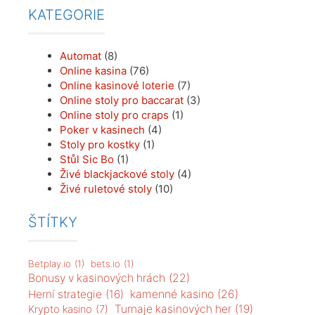
KATEGORIE
Automat
(8)
Online kasina
(76)
Online kasinové loterie
(7)
Online stoly pro baccarat
(3)
Online stoly pro craps
(1)
Poker v kasinech
(4)
Stoly pro kostky
(1)
Stůl Sic Bo
(1)
Živé blackjackové stoly
(4)
Živé ruletové stoly
(10)
ŠTÍTKY
Betplay.io
(1)
bets.io
(1)
Bonusy v kasinových hrách
(22)
kamenné kasino
(26)
Herní strategie
(16)
Turnaje kasinových her
(19)
Krypto kasino
(7)