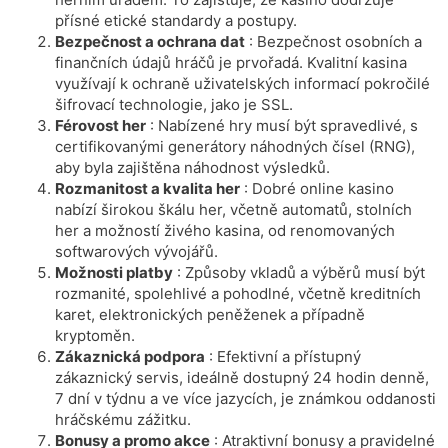
přísné etické standardy a postupy.
Bezpečnost a ochrana dat
: Bezpečnost osobních a
finančních údajů hráčů je prvořadá. Kvalitní kasina
využívají k ochraně uživatelských informací pokročilé
šifrovací technologie, jako je SSL.
Férovost her
: Nabízené hry musí být spravedlivé, s
certifikovanými generátory náhodných čísel (RNG),
aby byla zajištěna náhodnost výsledků.
Rozmanitost a kvalita her
: Dobré online kasino
nabízí širokou škálu her, včetně automatů, stolních
her a možností živého kasina, od renomovaných
softwarových vývojářů.
Možnosti platby
: Způsoby vkladů a výběrů musí být
rozmanité, spolehlivé a pohodlné, včetně kreditních
karet, elektronických peněženek a případně
kryptoměn.
Zákaznická podpora
: Efektivní a přístupný
zákaznický servis, ideálně dostupný 24 hodin denně,
7 dní v týdnu a ve více jazycích, je známkou oddanosti
hráčskému zážitku.
Bonusy a promo akce
: Atraktivní bonusy a pravidelné