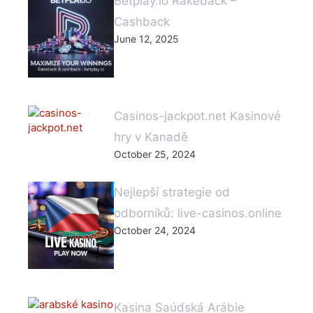
Betplay.io Rakeback –
Cashback
June 12, 2025
Casinos-jackpot.net Kasinové
hry v Kanadě
October 25, 2024
Nejlepší strategie od
odborníků: live-casinos.online
October 24, 2024
Kasina Saúdská Arábie