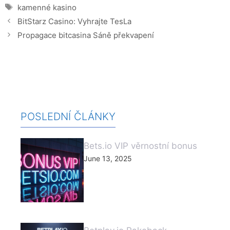
Tags
kamenné kasino
BitStarz Casino: Vyhrajte TesLa
Propagace bitcasina Sáně překvapení
POSLEDNÍ ČLÁNKY
Bets.io VIP věrnostní bonus
June 13, 2025