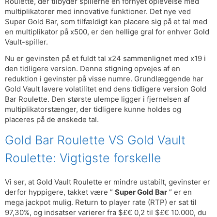
Roulette, der tilbyder spillerne en fornyet oplevelse med
multiplikatorer med innovative funktioner. Det nye ved
Super Gold Bar, som tilfældigt kan placere sig på et tal med
en multiplikator på x500, er den hellige gral for enhver Gold
Vault-spiller.
Nu er gevinsten på et fuldt tal x24 sammenlignet med x19 i
den tidligere version. Denne stigning opvejes af en
reduktion i gevinster på visse numre. Grundlæggende har
Gold Vault lavere volatilitet end dens tidligere version Gold
Bar Roulette. Den største ulempe ligger i fjernelsen af ​​
multiplikatorstænger, der tidligere kunne holdes og
placeres på de ønskede tal.
Gold Bar Roulette VS Gold Vault
Roulette: Vigtigste forskelle
Vi ser, at Gold Vault Roulette er mindre ustabilt, gevinster er
derfor hyppigere, takket være ”
Super Gold Bar
” er en
mega jackpot mulig. Return to player rate (RTP) er sat til
97,30%, og indsatser varierer fra $£€ 0,2 til $£€ 10.000, du