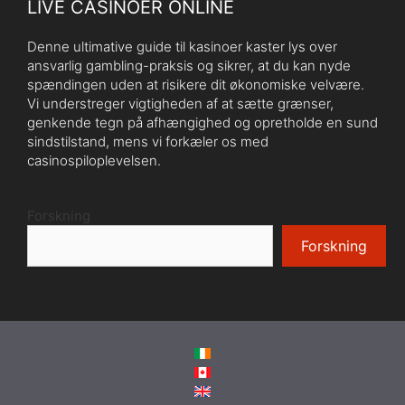
LIVE CASINOER ONLINE
Denne ultimative guide til kasinoer kaster lys over
ansvarlig gambling-praksis og sikrer, at du kan nyde
spændingen uden at risikere dit økonomiske velvære.
Vi understreger vigtigheden af ​​at sætte grænser,
genkende tegn på afhængighed og opretholde en sund
sindstilstand, mens vi forkæler os med
casinospiloplevelsen.
Forskning
Forskning