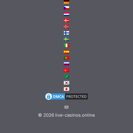
© 2026
live-casinos.online