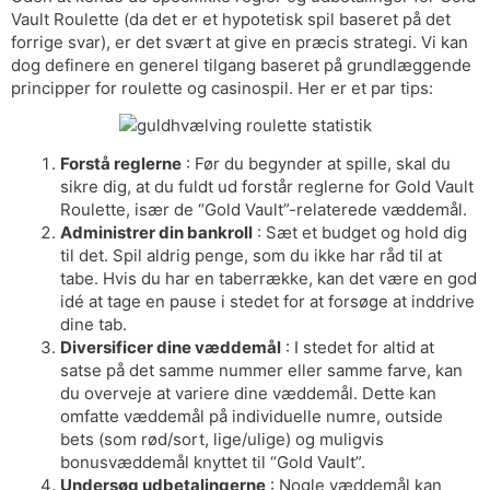
Vault Roulette (da det er et hypotetisk spil baseret på det
forrige svar), er det svært at give en præcis strategi. Vi kan
dog definere en generel tilgang baseret på grundlæggende
principper for roulette og casinospil. Her er et par tips:
Forstå reglerne
: Før du begynder at spille, skal du
sikre dig, at du fuldt ud forstår reglerne for Gold Vault
Roulette, især de “Gold Vault”-relaterede væddemål.
Administrer din bankroll
: Sæt et budget og hold dig
til det. Spil aldrig penge, som du ikke har råd til at
tabe. Hvis du har en taberrække, kan det være en god
idé at tage en pause i stedet for at forsøge at inddrive
dine tab.
Diversificer dine væddemål
: I stedet for altid at
satse på det samme nummer eller samme farve, kan
du overveje at variere dine væddemål. Dette kan
omfatte væddemål på individuelle numre, outside
bets (som rød/sort, lige/ulige) og muligvis
bonusvæddemål knyttet til “Gold Vault”.
Undersøg udbetalingerne
: Nogle væddemål kan