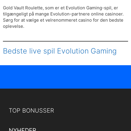
Gold Vault Roulette, som er et Evolution Gaming-spil, er
tilgængeligt på mange Evolution-partnere online casinoer.
Sørg for at vælge et velrenommeret casino for den bedste
oplevelse.
Bedste live spil Evolution Gaming
TOP BONUSSER
NYHEDER