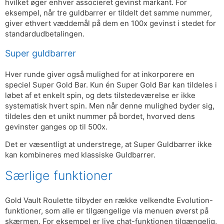
hvilket øger enhver associeret gevinst markant. For
eksempel, når tre guldbarrer er tildelt det samme nummer,
giver ethvert væddemål på dem en 100x gevinst i stedet for
standardudbetalingen.
Super guldbarrer
Hver runde giver også mulighed for at inkorporere en
speciel Super Gold Bar. Kun én Super Gold Bar kan tildeles i
løbet af et enkelt spin, og dets tilstedeværelse er ikke
systematisk hvert spin. Men når denne mulighed byder sig,
tildeles den et unikt nummer på bordet, hvorved dens
gevinster ganges op til 500x.
Det er væsentligt at understrege, at Super Guldbarrer ikke
kan kombineres med klassiske Guldbarrer.
Særlige funktioner
Gold Vault Roulette tilbyder en række velkendte Evolution-
funktioner, som alle er tilgængelige via menuen øverst på
skærmen. For eksempel er live chat-funktionen tilgængelig,