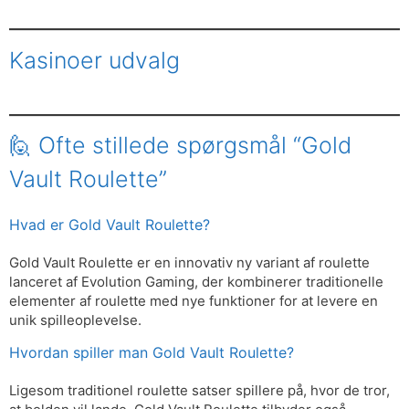
Kasinoer udvalg
🙋 Ofte stillede spørgsmål “Gold
Vault Roulette”
Hvad er Gold Vault Roulette?
Gold Vault Roulette er en innovativ ny variant af roulette
lanceret af Evolution Gaming, der kombinerer traditionelle
elementer af roulette med nye funktioner for at levere en
unik spilleoplevelse.
Hvordan spiller man Gold Vault Roulette?
Ligesom traditionel roulette satser spillere på, hvor de tror, ​​