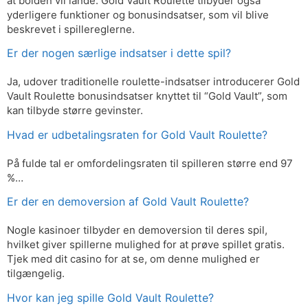
at bolden vil lande. Gold Vault Roulette tilbyder også
yderligere funktioner og bonusindsatser, som vil blive
beskrevet i spillereglerne.
Er der nogen særlige indsatser i dette spil?
Ja, udover traditionelle roulette-indsatser introducerer Gold
Vault Roulette bonusindsatser knyttet til “Gold Vault”, som
kan tilbyde større gevinster.
Hvad er udbetalingsraten for Gold Vault Roulette?
På fulde tal er omfordelingsraten til spilleren større end 97
%…
Er der en demoversion af Gold Vault Roulette?
Nogle kasinoer tilbyder en demoversion til deres spil,
hvilket giver spillerne mulighed for at prøve spillet gratis.
Tjek med dit casino for at se, om denne mulighed er
tilgængelig.
Hvor kan jeg spille Gold Vault Roulette?