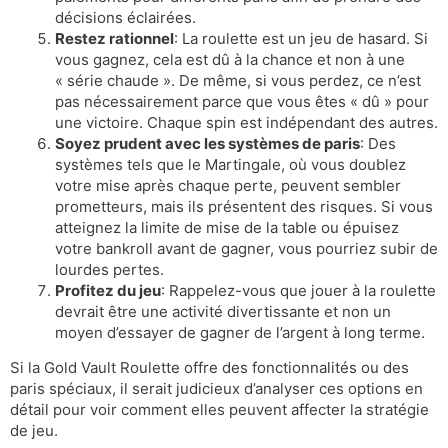
décisions éclairées.
Restez rationnel
: La roulette est un jeu de hasard. Si
vous gagnez, cela est dû à la chance et non à une
« série chaude ». De même, si vous perdez, ce n’est
pas nécessairement parce que vous êtes « dû » pour
une victoire. Chaque spin est indépendant des autres.
Soyez prudent avec les systèmes de paris
: Des
systèmes tels que le Martingale, où vous doublez
votre mise après chaque perte, peuvent sembler
prometteurs, mais ils présentent des risques. Si vous
atteignez la limite de mise de la table ou épuisez
votre bankroll avant de gagner, vous pourriez subir de
lourdes pertes.
Profitez du jeu
: Rappelez-vous que jouer à la roulette
devrait être une activité divertissante et non un
moyen d’essayer de gagner de l’argent à long terme.
Si la Gold Vault Roulette offre des fonctionnalités ou des
paris spéciaux, il serait judicieux d’analyser ces options en
détail pour voir comment elles peuvent affecter la stratégie
de jeu.