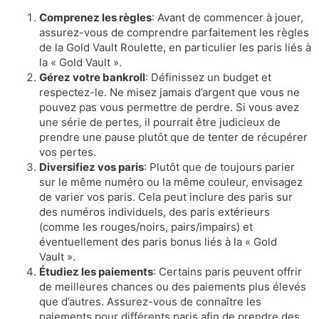
Comprenez les règles
: Avant de commencer à jouer,
assurez-vous de comprendre parfaitement les règles
de la Gold Vault Roulette, en particulier les paris liés à
la « Gold Vault ».
Gérez votre bankroll
: Définissez un budget et
respectez-le. Ne misez jamais d’argent que vous ne
pouvez pas vous permettre de perdre. Si vous avez
une série de pertes, il pourrait être judicieux de
prendre une pause plutôt que de tenter de récupérer
vos pertes.
Diversifiez vos paris
: Plutôt que de toujours parier
sur le même numéro ou la même couleur, envisagez
de varier vos paris. Cela peut inclure des paris sur
des numéros individuels, des paris extérieurs
(comme les rouges/noirs, pairs/impairs) et
éventuellement des paris bonus liés à la « Gold
Vault ».
Étudiez les paiements
: Certains paris peuvent offrir
de meilleures chances ou des paiements plus élevés
que d’autres. Assurez-vous de connaître les
paiements pour différents paris afin de prendre des