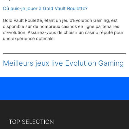
Où puis-je jouer à Gold Vault Roulette?
Gold Vault Roulette, étant un jeu d’Evolution Gaming, est
disponible sur de nombreux casinos en ligne partenaires
d’Evolution. Assurez-vous de choisir un casino réputé pour
une expérience optimale.
Meilleurs jeux live Evolution Gaming
TOP SELECTION