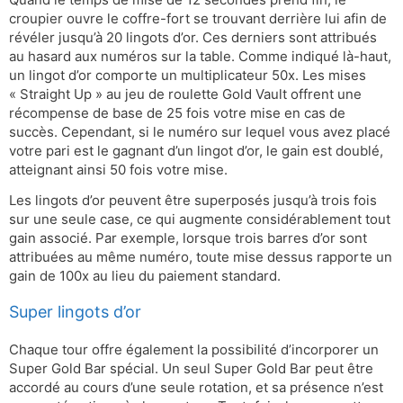
croupier ouvre le coffre-fort se trouvant derrière lui afin de
révéler jusqu’à 20 lingots d’or. Ces derniers sont attribués
au hasard aux numéros sur la table. Comme indiqué là-haut,
un lingot d’or comporte un multiplicateur 50x. Les mises
« Straight Up » au jeu de roulette Gold Vault offrent une
récompense de base de 25 fois votre mise en cas de
succès. Cependant, si le numéro sur lequel vous avez placé
votre pari est le gagnant d’un lingot d’or, le gain est doublé,
atteignant ainsi 50 fois votre mise.
Les lingots d’or peuvent être superposés jusqu’à trois fois
sur une seule case, ce qui augmente considérablement tout
gain associé. Par exemple, lorsque trois barres d’or sont
attribuées au même numéro, toute mise dessus rapporte un
gain de 100x au lieu du paiement standard.
Super lingots d’or
Chaque tour offre également la possibilité d’incorporer un
Super Gold Bar spécial. Un seul Super Gold Bar peut être
accordé au cours d’une seule rotation, et sa présence n’est