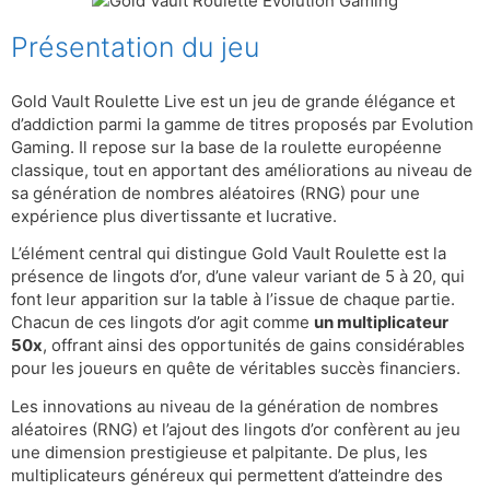
Présentation du jeu
Gold Vault Roulette Live est un jeu de grande élégance et
d’addiction parmi la gamme de titres proposés par Evolution
Gaming. Il repose sur la base de la roulette européenne
classique, tout en apportant des améliorations au niveau de
sa génération de nombres aléatoires (RNG) pour une
expérience plus divertissante et lucrative.
L’élément central qui distingue Gold Vault Roulette est la
présence de lingots d’or, d’une valeur variant de 5 à 20, qui
font leur apparition sur la table à l’issue de chaque partie.
Chacun de ces lingots d’or agit comme
un multiplicateur
50x
, offrant ainsi des opportunités de gains considérables
pour les joueurs en quête de véritables succès financiers.
Les innovations au niveau de la génération de nombres
aléatoires (RNG) et l’ajout des lingots d’or confèrent au jeu
une dimension prestigieuse et palpitante. De plus, les
multiplicateurs généreux qui permettent d’atteindre des