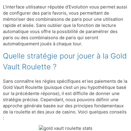
L’interface utilisateur réputée d’Evolution vous permet aussi
de configurer des paris favoris, vous permettant de
mémoriser des combinaisons de paris pour une utilisation
rapide et aisée. Sans oublier que la fonction de lecture
automatique vous offre la possibilité de paramétrer des
paris ou des combinaisons de paris qui seront
automatiquement joués à chaque tour.
Quelle stratégie pour jouer à la Gold
Vault Roulette ?
Sans connaître les règles spécifiques et les paiements de la
Gold Vault Roulette (puisque c’est un jeu hypothétique basé
sur la précédente réponse), il est difficile de donner une
stratégie précise. Cependant, nous pouvons définir une
approche générale basée sur des principes fondamentaux
de la roulette et des jeux de casino. Voici quelques conseils
: