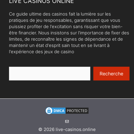
LIVE CASINOS ONLINE
Ce guide ultime des casinos fait la lumière sur les
pratiques de jeu responsables, garantissant que vous
puissiez profiter de l'excitation sans risquer votre bien-
être financier. Nous insistons sur l'importance de fixer des
limites, de reconnaître les signes de dépendance et de
maintenir un état d'esprit sain tout en se livrant à
l'expérience des jeux de casino
Rechercher
Recherche
© 2026
live-casinos.online