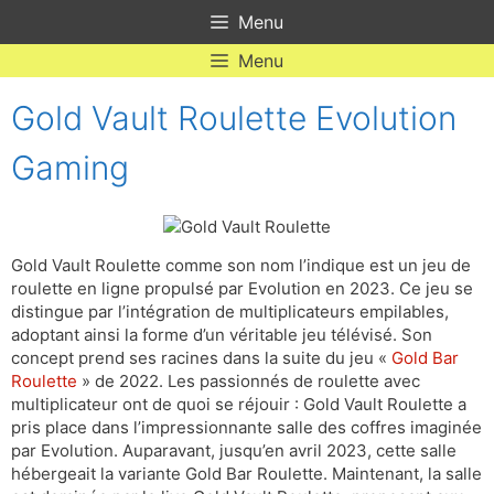
Aller
Menu
au
contenu
Menu
Gold Vault Roulette Evolution
Gaming
Gold Vault Roulette comme son nom l’indique est un jeu de
roulette en ligne propulsé par Evolution en 2023. Ce jeu se
distingue par l’intégration de multiplicateurs empilables,
adoptant ainsi la forme d’un véritable jeu télévisé. Son
concept prend ses racines dans la suite du jeu «
Gold Bar
Roulette
» de 2022. Les passionnés de roulette avec
multiplicateur ont de quoi se réjouir : Gold Vault Roulette a
pris place dans l’impressionnante salle des coffres imaginée
par Evolution. Auparavant, jusqu’en avril 2023, cette salle
hébergeait la variante Gold Bar Roulette. Maintenant, la salle