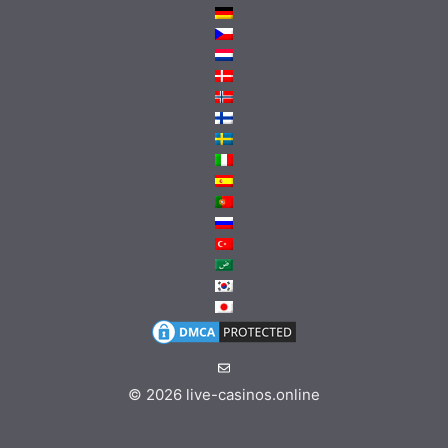
© 2026
live-casinos.online