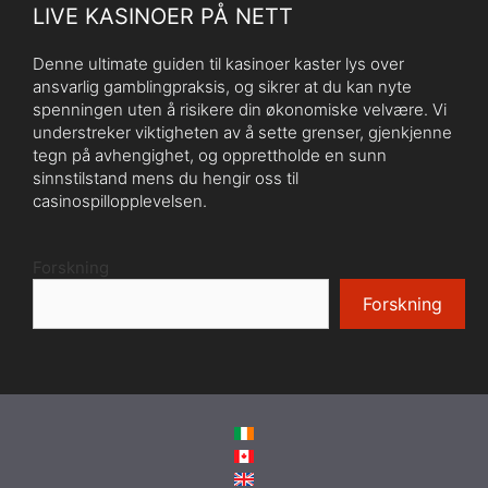
LIVE KASINOER PÅ NETT
Denne ultimate guiden til kasinoer kaster lys over
ansvarlig gamblingpraksis, og sikrer at du kan nyte
spenningen uten å risikere din økonomiske velvære. Vi
understreker viktigheten av å sette grenser, gjenkjenne
tegn på avhengighet, og opprettholde en sunn
sinnstilstand mens du hengir oss til
casinospillopplevelsen.
Forskning
Forskning