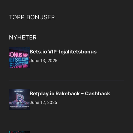
TOPP BONUSER
NYHETER
Bets.io VIP-lojalitetsbonus
June 13, 2025
Betplay.io Rakeback – Cashback
June 12, 2025