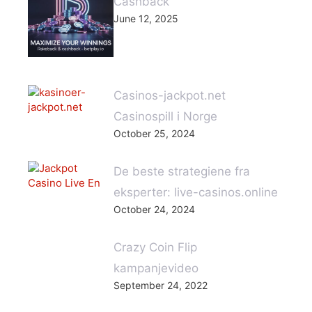
Cashback
June 12, 2025
Casinos-jackpot.net
Casinospill i Norge
October 25, 2024
De beste strategiene fra
eksperter: live-casinos.online
October 24, 2024
Crazy Coin Flip
kampanjevideo
September 24, 2022