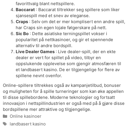
favorittvalg blant nettspillere.
Baccarat
: Baccarat tiltrekker seg spillere som liker
sjansespill med et snev av eleganse.
Craps
: Selv om det er mer komplisert enn andre spill,
har Craps sin egen lojale følgerskare på nett.
Sic Bo
: Dette asiatiske terningspillet vokser i
popularitet på nettkasinoer, og gir et spennende
alternativ til andre bordspill.
Live Dealer Games
: Live dealer-spill, der en ekte
dealer er vert for spillet på video, tilbyr en
oppslukende opplevelse som gjengir atmosfæren til
et landbasert kasino. De er tilgjengelige for flere av
spillene nevnt ovenfor.
Online-spillere tiltrekkes også av kampanjetilbud, bonuser
og muligheten for å spille turneringer som kan øke appellen
til disse spillebordene. Moderne teknologier og fortsatt
innovasjon i nettspillindustrien er også med på å gjøre disse
bordspillene mer attraktive og tilgjengelige.
Categories
Online kasinoer
Tags
landbasert kasino