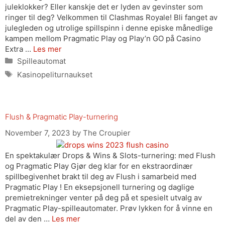
juleklokker? Eller kanskje det er lyden av gevinster som
ringer til deg? Velkommen til Clashmas Royale! Bli fanget av
julegleden og utrolige spillspinn i denne episke månedlige
kampen mellom Pragmatic Play og Play’n GO på Casino
Extra …
Les mer
Categories
Spilleautomat
Tags
Kasinopeliturnaukset
Flush & Pragmatic Play-turnering
November 7, 2023
by
The Croupier
En spektakulær Drops & Wins & Slots-turnering: med Flush
og Pragmatic Play Gjør deg klar for en ekstraordinær
spillbegivenhet brakt til deg av Flush i samarbeid med
Pragmatic Play ! En eksepsjonell turnering og daglige
premietrekninger venter på deg på et spesielt utvalg av
Pragmatic Play-spilleautomater. Prøv lykken for å vinne en
del av den …
Les mer