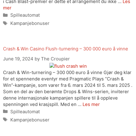
i Cash Blast-premier er dette et arrangement du ikke …
Les
mer
Categories
Spilleautomat
Tags
Kampanjebonuser
Crash & Win Casino Flush-turnering – 300 000 euro å vinne
June 19, 2024
by
The Croupier
Crash & Win-turnering – 300 000 euro å vinne Gjør deg klar
for et spennende eventyr med Pragmatic Plays “Crash &
Win”-kampanje, som varer fra 6. mars 2024 til 5. mars 2025 .
Som en del av den berømte Drops & Wins-serien, inviterer
denne internasjonale kampanjen spillere til å oppleve
spenningen ved krasjspill. Med en …
Les mer
Categories
Spilleautomat
Tags
Kampanjebonuser