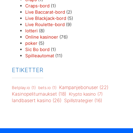
Craps-bord
(1)
Live Baccarat-bord
(2)
Live Blackjack-bord
(5)
Live Roulette-bord
(9)
lotteri
(8)
Online kasinoer
(76)
poker
(5)
Sic Bo bord
(1)
Spilleautomat
(11)
ETIKETTER
Kampanjebonuser
(22)
Betplay.io
(1)
bets.io
(1)
Kasinopeliturnaukset
(18)
Krypto kasino
(7)
landbasert kasino
(26)
Spillstrategier
(16)