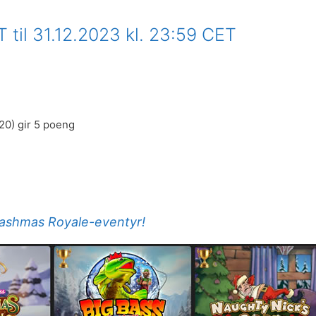
T til 31.12.2023 kl. 23:59 CET
 20) gir 5 poeng
lashmas Royale-eventyr!