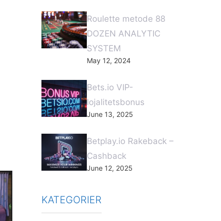
Roulette metode 88
DOZEN ANALYTIC
SYSTEM
May 12, 2024
Bets.io VIP-
lojalitetsbonus
June 13, 2025
Betplay.io Rakeback –
Cashback
June 12, 2025
KATEGORIER