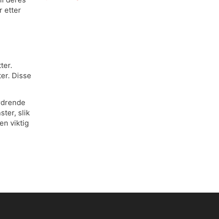
r etter
ter.
ter. Disse
ordrende
ter, slik
en viktig