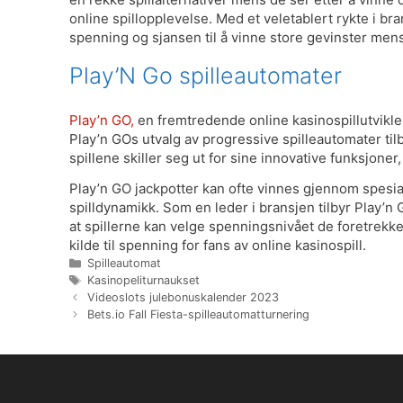
online spillopplevelse. Med et veletablert rykte i br
spenning og sjansen til å vinne store gevinster mens
Play’N Go spilleautomater
Play’n GO,
en fremtredende online kasinospillutvikler
Play’n GOs utvalg av progressive spilleautomater tilb
spillene skiller seg ut for sine innovative funksjoner
Play’n GO jackpotter kan ofte vinnes gjennom spesi
spilldynamikk. Som en leder i bransjen tilbyr Play’n 
at spillerne kan velge spenningsnivået de foretrekke
kilde til spenning for fans av online kasinospill.
Categories
Spilleautomat
Tags
Kasinopeliturnaukset
Videoslots julebonuskalender 2023
Bets.io Fall Fiesta-spilleautomatturnering