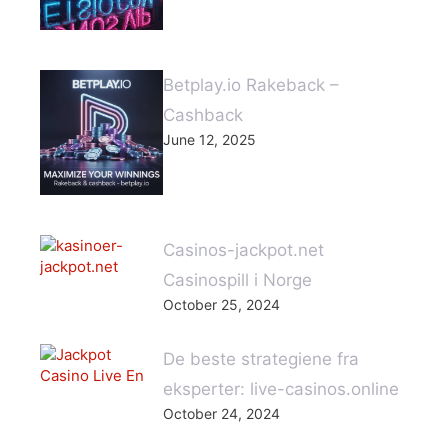
Betplay.io Rakeback –
Cashback
June 12, 2025
Casinos-jackpot.net
Casinospill i Norge
October 25, 2024
De beste strategiene fra
eksperter: live-casinos.online
October 24, 2024