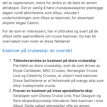
del av opplevelsen, mens for andre er de bare en annen
attraksjon. Det er vanlig å høre cruisepassasjerer planlegge
dagen rundt aktivitetene som tilbys, inkludert
underholdningen som tilbys av kasinoet, for eksempel
skipets Vegas Casino.
For de som er interessert, har vi utforsket og svart på de
oftest stilte spørsmålene om cruise kasinoer. Du kan bli
overrasket over noen av disse faktaene!
Kasinoer på cruiseskip: en oversikt
Tilstedeværelse av kasinoer på store cruiseskip
:
Flertallet av store cruiseskip, som de som drives av
Royal Caribbean, MSC Cruises, Norwegian Cruise
Line og Celebrity Cruises, er utstyrt med kasinoer.
Disse fasilitetene er et fellestrekk på mange skip som
tilbyr tradisjonelle cruise.
Fravær av kasinoer på visse spesialiserte skip
:
Selskaper som Disney Cruise Line, Paul Gauguin og
flere ekspedisjonsskip inkluderer ikke kasinoer i sine
tilbud. Dette valget gjenspeiler ofte en annen