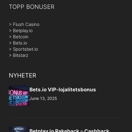
NYHETER
Bets.io VIP-lojalitetsbonus
June 13, 2025
Betplay.io Rakeback – Cashback
June 12, 2025
Casinos-jackpot.net Casinospill i
Norge
October 25, 2024