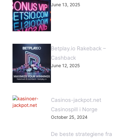
June 13, 2025
Betplay.io Rakeback –
Cashback
June 12, 2025
Casinos-jackpot.net
Casinospill i Norge
October 25, 2024
De beste strategiene fra