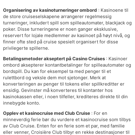
Organisering av kasinoturneringer ombord
: Kasinoene til
de store cruiseselskapene arrangerer regelmessig
turneringer, inkludert spill som spilleautomater, blackjack og
poker. Disse turneringene er noen ganger eksklusive,
reservert for lojale medlemmer av kasinoet på høyt nivå, og
finner ofte sted på cruise spesielt organisert for disse
privilegerte spillerne.
Betalingsmetoder akseptert på Casino Cruises
: Kasinoer
ombord aksepterer kontantbetalinger for spilleautomater og
bordspill. Du kan for eksempel ta med penger til et
rulettbord og veksle dem mot sjetonger. Merk at
konverteringen av penger til tokens eller spillkreditter er
ensidig. Gevinster må konverteres til kontanter hos
kasinokassen eller, i noen tilfeller, krediteres direkte til din
innebygde konto.
Opplev et kasinocruise med Club Cruise
: For en
minneverdig ferie bør du vurdere et kasinocruise som tilbys
av Club Cruise. Enten for en ferie som et par, med familie
eller venner, Croisière Club tilbyr en rekke destinasjoner til