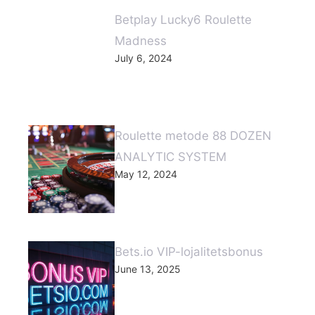
May 12, 2024
Bets.io VIP-lojalitetsbonus
June 13, 2025
Betplay.io Rakeback –
Cashback
June 12, 2025