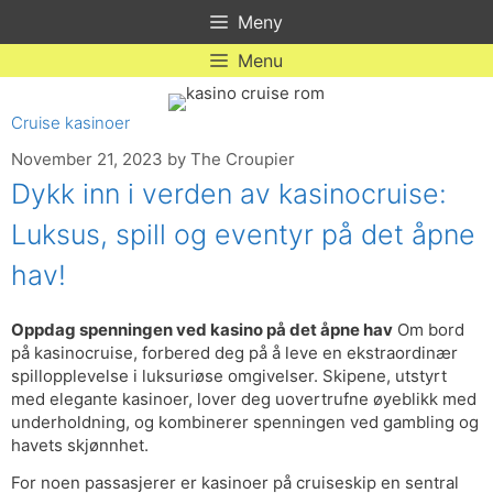
Skip
Meny
to
content
Menu
Cruise kasinoer
November 21, 2023
by
The Croupier
Dykk inn i verden av kasinocruise:
Luksus, spill og eventyr på det åpne
hav!
Oppdag spenningen ved kasino på det åpne hav
Om bord
på kasinocruise, forbered deg på å leve en ekstraordinær
spillopplevelse i luksuriøse omgivelser. Skipene, utstyrt
med elegante kasinoer, lover deg uovertrufne øyeblikk med
underholdning, og kombinerer spenningen ved gambling og
havets skjønnhet.
For noen passasjerer er kasinoer på cruiseskip en sentral