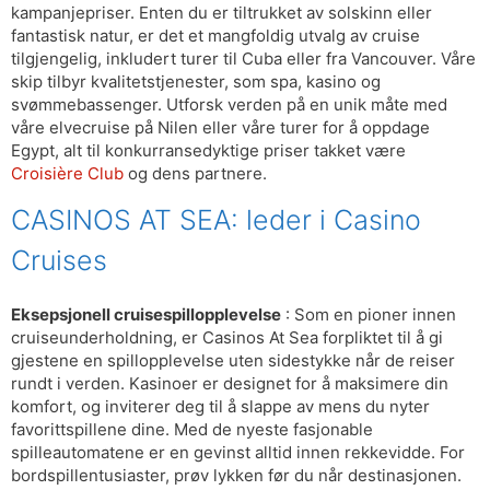
kampanjepriser. Enten du er tiltrukket av solskinn eller
fantastisk natur, er det et mangfoldig utvalg av cruise
tilgjengelig, inkludert turer til Cuba eller fra Vancouver. Våre
skip tilbyr kvalitetstjenester, som spa, kasino og
svømmebassenger. Utforsk verden på en unik måte med
våre elvecruise på Nilen eller våre turer for å oppdage
Egypt, alt til konkurransedyktige priser takket være
Croisière Club
og dens partnere.
CASINOS AT SEA: leder i Casino
Cruises
Eksepsjonell cruisespillopplevelse
: Som en pioner innen
cruiseunderholdning, er Casinos At Sea forpliktet til å gi
gjestene en spillopplevelse uten sidestykke når de reiser
rundt i verden. Kasinoer er designet for å maksimere din
komfort, og inviterer deg til å slappe av mens du nyter
favorittspillene dine. Med de nyeste fasjonable
spilleautomatene er en gevinst alltid innen rekkevidde. For
bordspillentusiaster, prøv lykken før du når destinasjonen.