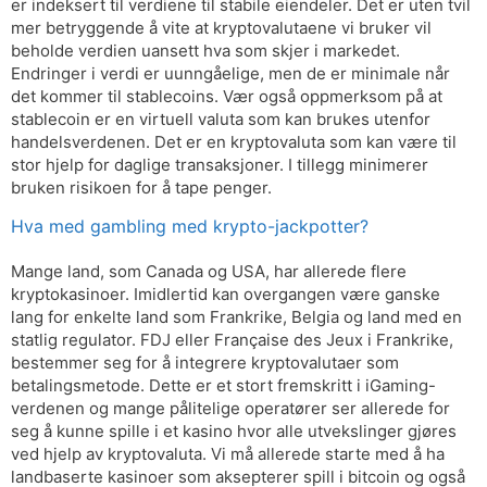
er indeksert til verdiene til stabile eiendeler. Det er uten tvil
mer betryggende å vite at kryptovalutaene vi bruker vil
beholde verdien uansett hva som skjer i markedet.
Endringer i verdi er uunngåelige, men de er minimale når
det kommer til stablecoins. Vær også oppmerksom på at
stablecoin er en virtuell valuta som kan brukes utenfor
handelsverdenen. Det er en kryptovaluta som kan være til
stor hjelp for daglige transaksjoner. I tillegg minimerer
bruken risikoen for å tape penger.
Hva med gambling med krypto-jackpotter?
Mange land, som Canada og USA, har allerede flere
kryptokasinoer. Imidlertid kan overgangen være ganske
lang for enkelte land som Frankrike, Belgia og land med en
statlig regulator. FDJ eller Française des Jeux i Frankrike,
bestemmer seg for å integrere kryptovalutaer som
betalingsmetode. Dette er et stort fremskritt i iGaming-
verdenen og mange pålitelige operatører ser allerede for
seg å kunne spille i et kasino hvor alle utvekslinger gjøres
ved hjelp av kryptovaluta. Vi må allerede starte med å ha
landbaserte kasinoer som aksepterer spill i bitcoin og også