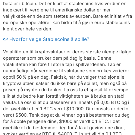
betaler i bitcoin. Det er klart at stablecoins hvis verdier er
indeksert til verdiene til amerikanske dollar er mer
vellykkede enn de som støttes av euroen. Bare et initiativ fra
europeiske operatører kan bidra til å gjøre euro stablecoins
kjent over hele verden.
🍉 Hvorfor velge Stablecoins å spille?
Volatiliteten til kryptovalutaer er deres største ulempe ifølge
operatører som bruker dem på daglig basis. Denne
volatiliteten kan føre til store tap i spillverdenen. Tap er
uunngåelige når verdiene til valutaene som brukes varierer
opptil 50 % på en dag. Faktisk, når du velger tradisjonelle
kryptovalutaer, satser du ikke bare på spillet, men også på
prisen på mynten du bruker. La oss ta et spesifikt eksempel
slik at du bedre kan forstå viktigheten av å bruke en stabil
valuta. La oss si at du plasserer en innsats på 0,05 BTC og i
det øyeblikket er 1 BTC verdt $10 000. Din innsats er derfor
verdt $500. Tenk deg at du vinner og så bestemmer du deg
for å doble pengene dine, $1000 er verdt 0,1 BTC. I det
øyeblikket du bestemmer deg for å ta ut gevinstene dine,
synker verdien av BTC til $4000. Til slutt vil din 0,1 BTC