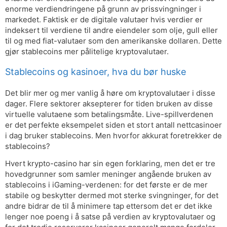
enorme verdiendringene på grunn av prissvingninger i
markedet. Faktisk er de digitale valutaer hvis verdier er
indeksert til verdiene til andre eiendeler som olje, gull eller
til og med fiat-valutaer som den amerikanske dollaren. Dette
gjør stablecoins mer pålitelige kryptovalutaer.
Stablecoins og kasinoer, hva du bør huske
Det blir mer og mer vanlig å høre om kryptovalutaer i disse
dager. Flere sektorer aksepterer for tiden bruken av disse
virtuelle valutaene som betalingsmåte. Live-spillverdenen
er det perfekte eksempelet siden et stort antall nettcasinoer
i dag bruker stablecoins. Men hvorfor akkurat foretrekker de
stablecoins?
Hvert krypto-casino har sin egen forklaring, men det er tre
hovedgrunner som samler meninger angående bruken av
stablecoins i iGaming-verdenen: for det første er de mer
stabile og beskytter dermed mot sterke svingninger, for det
andre bidrar de til å minimere tap ettersom det er det ikke
lenger noe poeng i å satse på verdien av kryptovalutaer og