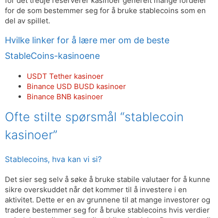
for det tredje reserverer kasinoer generelt mange fordeler
for de som bestemmer seg for å bruke stablecoins som en
del av spillet.
Hvilke linker for å lære mer om de beste
StableCoins-kasinoene
USDT Tether kasinoer
Binance USD BUSD kasinoer
Binance BNB kasinoer
Ofte stilte spørsmål “stablecoin
kasinoer”
Stablecoins, hva kan vi si?
Det sier seg selv å søke å bruke stabile valutaer for å kunne
sikre overskuddet når det kommer til å investere i en
aktivitet. Dette er en av grunnene til at mange investorer og
tradere bestemmer seg for å bruke stablecoins hvis verdier