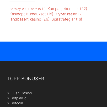
Kampanjebonuser
(22)
Betplay.io
(1)
bets.io
(1)
Kasinopeliturnaukset
(18)
Krypto kasino
(7)
landbasert kasino
(26)
Spillstrategier
(16)
TOPP BONUSER
>
Flush Casino
>
Betplay.io
>
Betcoin