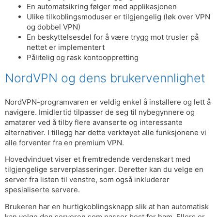
En automatsikring følger med applikasjonen
Ulike tilkoblingsmoduser er tilgjengelig (løk over VPN
og dobbel VPN)
En beskyttelsesdel for å være trygg mot trusler på
nettet er implementert
Pålitelig og rask kontooppretting
NordVPN og dens brukervennlighet
NordVPN-programvaren er veldig enkel å installere og lett å
navigere. Imidlertid tilpasser de seg til nybegynnere og
amatører ved å tilby flere avanserte og interessante
alternativer. I tillegg har dette verktøyet alle funksjonene vi
alle forventer fra en premium VPN.
Hovedvinduet viser et fremtredende verdenskart med
tilgjengelige serverplasseringer. Deretter kan du velge en
server fra listen til venstre, som også inkluderer
spesialiserte servere.
Brukeren har en hurtigkoblingsknapp slik at han automatisk
kan velge den serveren som passer best for ham. Ellers er