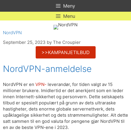
Skip
Meny
to
content
Menu
NordVPN
September 25, 2023
by
The Croupier
>>KAMPANJETILBUD
NordVPN-anmeldelse
NordVPN er en
VPN-
leverandør, for tiden valgt av 15
millioner brukere. Imidlertid er det anerkjent som en leder
innen Internett-sikkerhet og personvern. Dette selskapets
tilbud er spesielt populært på grunn av dets ultraraske
hastigheter, dets enorme globale servernettverk, dets
upåklagelige sikkerhet og dets strømmemuligheter. Alt dette
satt sammen til en god valuta for pengene gjør NordVPN til
en av de beste VPN-ene i 2023.