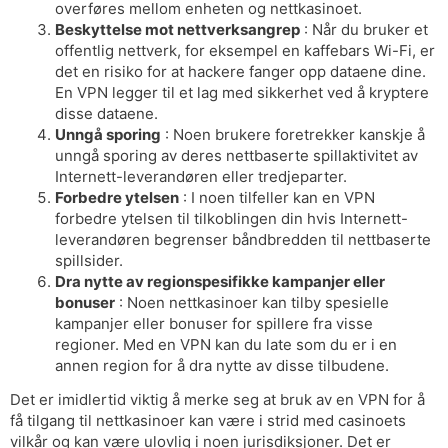
overføres mellom enheten og nettkasinoet.
Beskyttelse mot nettverksangrep
: Når du bruker et
offentlig nettverk, for eksempel en kaffebars Wi-Fi, er
det en risiko for at hackere fanger opp dataene dine.
En VPN legger til et lag med sikkerhet ved å kryptere
disse dataene.
Unngå sporing
: Noen brukere foretrekker kanskje å
unngå sporing av deres nettbaserte spillaktivitet av
Internett-leverandøren eller tredjeparter.
Forbedre ytelsen
: I noen tilfeller kan en VPN
forbedre ytelsen til tilkoblingen din hvis Internett-
leverandøren begrenser båndbredden til nettbaserte
spillsider.
Dra nytte av regionspesifikke kampanjer eller
bonuser
: Noen nettkasinoer kan tilby spesielle
kampanjer eller bonuser for spillere fra visse
regioner. Med en VPN kan du late som du er i en
annen region for å dra nytte av disse tilbudene.
Det er imidlertid viktig å merke seg at bruk av en VPN for å
få tilgang til nettkasinoer kan være i strid med casinoets
vilkår og kan være ulovlig i noen jurisdiksjoner. Det er