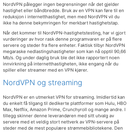
NordVPN pålegger ingen begrensninger når det gjelder
hastighet eller båndbredde. Bruk av en VPN kan føre til en
reduksjon i internetthastighet, men med NordVPN vil du
ikke ha denne bekymringen for merkbart hastighetstap.
Når det kommer til NordVPN-hastighetstesting, har vi gjort
vurderinger av hvor rask denne programvaren er på flere
servere og steder fra flere enheter. Faktisk tilbyr NordVPN
megaraske nedlastingshastigheter som kan nå opptil 90,66
Mb/s. Og under daglig bruk ble det ikke rapportert noen
innvirkning på internetthastigheten, ikke engang når du
spiller eller streamer med en VPN kjører.
NordVPN og streaming
NordVPN er en utmerket VPN for streaming. Imidlertid kan
du enkelt få tilgang til dedikerte plattformer som Hulu, HBO
Max, Netflix, Amazon Prime, Crunchyroll og mange andre. I
tillegg skinner denne leverandøren med sitt utvalg av
servere med et veldig stort nettverk av VPN-servere på
steder med de mest populære strømmebibliotekene. Den