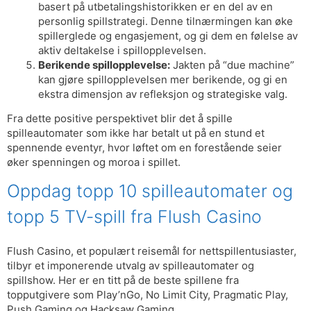
basert på utbetalingshistorikken er en del av en
personlig spillstrategi. Denne tilnærmingen kan øke
spillerglede og engasjement, og gi dem en følelse av
aktiv deltakelse i spillopplevelsen.
Berikende spillopplevelse:
Jakten på “due machine”
kan gjøre spillopplevelsen mer berikende, og gi en
ekstra dimensjon av refleksjon og strategiske valg.
Fra dette positive perspektivet blir det å spille
spilleautomater som ikke har betalt ut på en stund et
spennende eventyr, hvor løftet om en forestående seier
øker spenningen og moroa i spillet.
Oppdag topp 10 spilleautomater og
topp 5 TV-spill fra Flush Casino
Flush Casino, et populært reisemål for nettspillentusiaster,
tilbyr et imponerende utvalg av spilleautomater og
spillshow. Her er en titt på de beste spillene fra
topputgivere som Play’nGo, No Limit City, Pragmatic Play,
Push Gaming og Hacksaw Gaming.