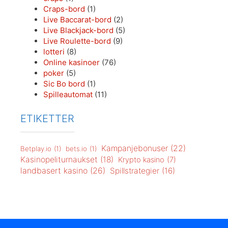
Craps-bord
(1)
Live Baccarat-bord
(2)
Live Blackjack-bord
(5)
Live Roulette-bord
(9)
lotteri
(8)
Online kasinoer
(76)
poker
(5)
Sic Bo bord
(1)
Spilleautomat
(11)
ETIKETTER
Kampanjebonuser
(22)
Betplay.io
(1)
bets.io
(1)
Kasinopeliturnaukset
(18)
Krypto kasino
(7)
landbasert kasino
(26)
Spillstrategier
(16)