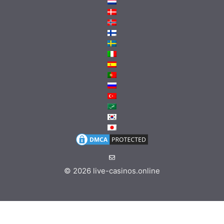
© 2026
live-casinos.online