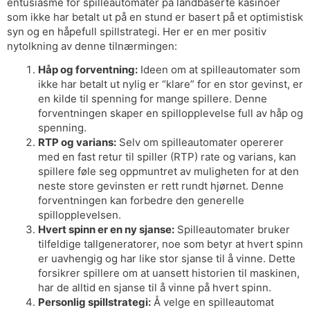
entusiasme for spilleautomater på landbaserte kasinoer
som ikke har betalt ut på en stund er basert på et optimistisk
syn og en håpefull spillstrategi. Her er en mer positiv
nytolkning av denne tilnærmingen:
Håp og forventning:
Ideen om at spilleautomater som
ikke har betalt ut nylig er “klare” for en stor gevinst, er
en kilde til spenning for mange spillere. Denne
forventningen skaper en spillopplevelse full av håp og
spenning.
RTP og varians:
Selv om spilleautomater opererer
med en fast retur til spiller (RTP) rate og varians, kan
spillere føle seg oppmuntret av muligheten for at den
neste store gevinsten er rett rundt hjørnet. Denne
forventningen kan forbedre den generelle
spillopplevelsen.
Hvert spinn er en ny sjanse:
Spilleautomater bruker
tilfeldige tallgeneratorer, noe som betyr at hvert spinn
er uavhengig og har like stor sjanse til å vinne. Dette
forsikrer spillere om at uansett historien til maskinen,
har de alltid en sjanse til å vinne på hvert spinn.
Personlig spillstrategi:
Å velge en spilleautomat