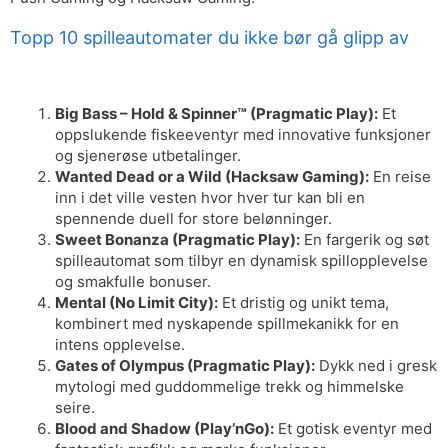
Topp 10 spilleautomater du ikke bør gå glipp av
Big Bass – Hold & Spinner™ (Pragmatic Play):
Et
oppslukende fiskeeventyr med innovative funksjoner
og sjenerøse utbetalinger.
Wanted Dead or a Wild (Hacksaw Gaming):
En reise
inn i det ville vesten hvor hver tur kan bli en
spennende duell for store belønninger.
Sweet Bonanza (Pragmatic Play):
En fargerik og søt
spilleautomat som tilbyr en dynamisk spillopplevelse
og smakfulle bonuser.
Mental (No Limit City):
Et dristig og unikt tema,
kombinert med nyskapende spillmekanikk for en
intens opplevelse.
Gates of Olympus (Pragmatic Play):
Dykk ned i gresk
mytologi med guddommelige trekk og himmelske
seire.
Blood and Shadow (Play’nGo):
Et gotisk eventyr med