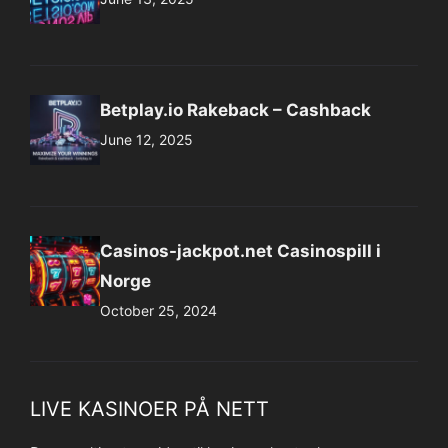
Betplay.io Rakeback – Cashback
June 12, 2025
Casinos-jackpot.net Casinospill i
Norge
October 25, 2024
LIVE KASINOER PÅ NETT