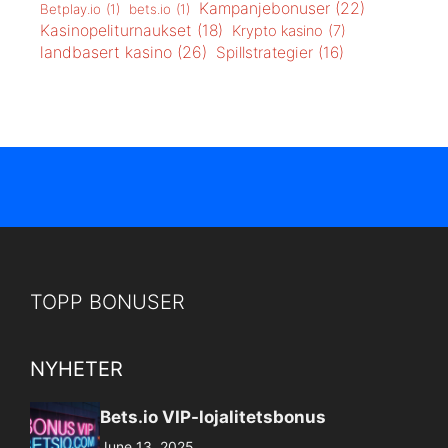
Kampanjebonuser
(22)
Betplay.io
(1)
bets.io
(1)
Kasinopeliturnaukset
(18)
Krypto kasino
(7)
landbasert kasino
(26)
Spillstrategier
(16)
TOPP BONUSER
NYHETER
Bets.io VIP-lojalitetsbonus
June 13, 2025