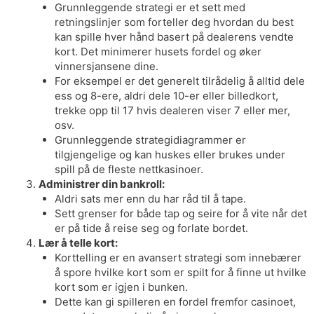
Grunnleggende strategi er et sett med
retningslinjer som forteller deg hvordan du best
kan spille hver hånd basert på dealerens vendte
kort. Det minimerer husets fordel og øker
vinnersjansene dine.
For eksempel er det generelt tilrådelig å alltid dele
ess og 8-ere, aldri dele 10-er eller billedkort,
trekke opp til 17 hvis dealeren viser 7 eller mer,
osv.
Grunnleggende strategidiagrammer er
tilgjengelige og kan huskes eller brukes under
spill på de fleste nettkasinoer.
Administrer din bankroll:
Aldri sats mer enn du har råd til å tape.
Sett grenser for både tap og seire for å vite når det
er på tide å reise seg og forlate bordet.
Lær å telle kort:
Korttelling er en avansert strategi som innebærer
å spore hvilke kort som er spilt for å finne ut hvilke
kort som er igjen i bunken.
Dette kan gi spilleren en fordel fremfor casinoet,