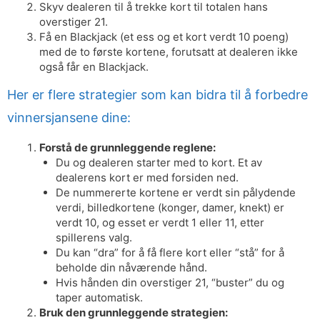
Skyv dealeren til å trekke kort til totalen hans
overstiger 21.
Få en Blackjack (et ess og et kort verdt 10 poeng)
med de to første kortene, forutsatt at dealeren ikke
også får en Blackjack.
Her er flere strategier som kan bidra til å forbedre
vinnersjansene dine:
Forstå de grunnleggende reglene:
Du og dealeren starter med to kort. Et av
dealerens kort er med forsiden ned.
De nummererte kortene er verdt sin pålydende
verdi, billedkortene (konger, damer, knekt) er
verdt 10, og esset er verdt 1 eller 11, etter
spillerens valg.
Du kan “dra” for å få flere kort eller “stå” for å
beholde din nåværende hånd.
Hvis hånden din overstiger 21, “buster” du og
taper automatisk.
Bruk den grunnleggende strategien: