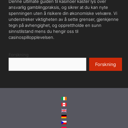
Denne ultimate guiden til kasinoer kaster lys over
ansvarlig gamblingpraksis, og sikrer at du kan nyte
spenningen uten å risikere din økonomiske velvære. Vi
understreker viktigheten av å sette grenser, gjenkjenne
tegn på avhengighet, og opprettholde en sunn
sinnstilstand mens du hengir oss til
casinospillopplevelsen.
Forskning
Forskning