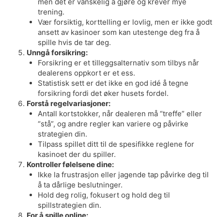
men det er vanskelig å gjøre og krever mye
trening.
Vær forsiktig, korttelling er lovlig, men er ikke godt
ansett av kasinoer som kan utestenge deg fra å
spille hvis de tar deg.
Unngå forsikring:
Forsikring er et tilleggsalternativ som tilbys når
dealerens oppkort er et ess.
Statistisk sett er det ikke en god idé å tegne
forsikring fordi det øker husets fordel.
Forstå regelvariasjoner:
Antall kortstokker, når dealeren må “treffe” eller
“stå”, og andre regler kan variere og påvirke
strategien din.
Tilpass spillet ditt til de spesifikke reglene for
kasinoet der du spiller.
Kontroller følelsene dine:
Ikke la frustrasjon eller jagende tap påvirke deg til
å ta dårlige beslutninger.
Hold deg rolig, fokusert og hold deg til
spillstrategien din.
For å spille online: