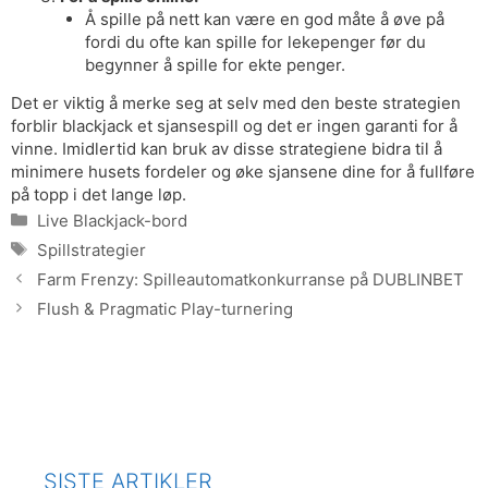
Å spille på nett kan være en god måte å øve på
fordi du ofte kan spille for lekepenger før du
begynner å spille for ekte penger.
Det er viktig å merke seg at selv med den beste strategien
forblir blackjack et sjansespill og det er ingen garanti for å
vinne. Imidlertid kan bruk av disse strategiene bidra til å
minimere husets fordeler og øke sjansene dine for å fullføre
på topp i det lange løp.
Categories
Live Blackjack-bord
Tags
Spillstrategier
Farm Frenzy: Spilleautomatkonkurranse på DUBLINBET
Flush & Pragmatic Play-turnering
SISTE ARTIKLER