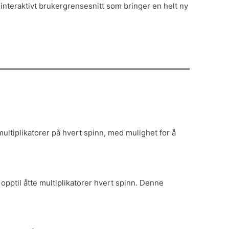
t interaktivt brukergrensesnitt som bringer en helt ny
multiplikatorer på hvert spinn, med mulighet for å
opptil åtte multiplikatorer hvert spinn. Denne