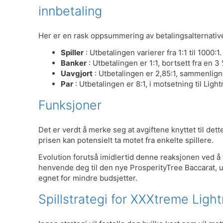
innbetaling
Her er en rask oppsummering av betalingsalternativ
Spiller
: Utbetalingen varierer fra 1:1 til 1000:1.
Banker
: Utbetalingen er 1:1, bortsett fra en 
Uavgjort
: Utbetalingen er 2,85:1, sammenlig
Par
: Utbetalingen er 8:1, i motsetning til Lig
Funksjoner
Det er verdt å merke seg at avgiftene knyttet til dett
prisen kan potensielt ta motet fra enkelte spillere.
Evolution forutså imidlertid denne reaksjonen ved å t
henvende deg til den nye ProsperityTree Baccarat, ut
egnet for mindre budsjetter.
Spillstrategi for XXXtreme Light