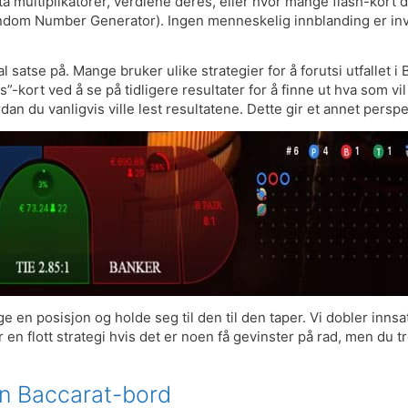
tta multiplikatorer, verdiene deres, eller hvor mange flash-kort d
dom Number Generator). Ingen menneskelig innblanding er invol
l satse på. Mange bruker ulike strategier for å forutsi utfallet 
-kort ved å se på tidligere resultater for å finne ut hva som vil
 du vanligvis ville lest resultatene. Dette gir et annet perspek
e en posisjon og holde seg til den til den taper. Vi dobler innsa
 er en flott strategi hvis det er noen få gevinster på rad, men du
on Baccarat-bord