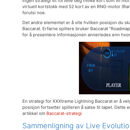
Ingen strategi vil fortelle deg hvilke kort som vil mo
virtuell kortstokk med 52 kort av en RNG-motor (Ran
forutsi noe.
Det andre elementet er å vite hvilken posisjon du ska
Baccarat. Erfarne spillere bruker Baccarat “Roadmaps”
for å presentere informasjonen annerledes enn hvordan
En strategi for XXXtreme Lightning Baccarat er å velg
posisjon fortsetter spilleren å satse til tapet. Dette
artikkel om
Baccarat-strategi
Sammenligning av Live Evoluti