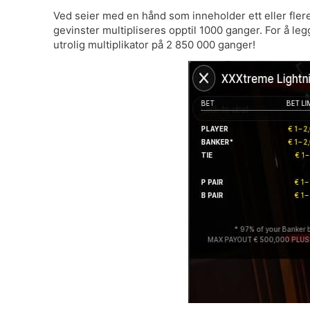
Ved seier med en hånd som inneholder ett eller fler
gevinster multipliseres opptil 1000 ganger. For å l
utrolig multiplikator på 2 850 000 ganger!