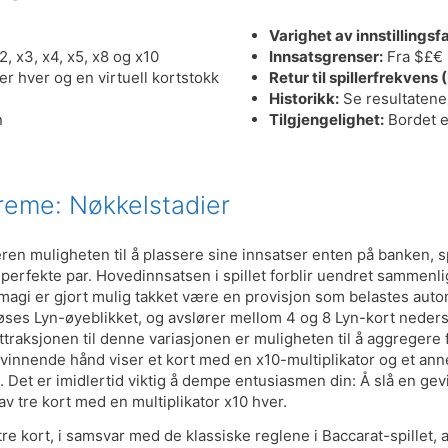
Varighet av innstillingsf
, x3, x4, x5, x8 og x10
Innsatsgrenser:
Fra $£€ 
r hver og en virtuell kortstokk
Retur til spillerfrekvens 
Historikk:
Se resultatene 
n
Tilgjengelighet:
Bordet er
eme: Nøkkelstadier
eren muligheten til å plassere sine innsatser enten på banken, s
 på perfekte par. Hovedinnsatsen i spillet forblir uendret sammen
gi er gjort mulig takket være en provisjon som belastes autom
tløses Lyn-øyeblikket, og avslører mellom 4 og 8 Lyn-kort nede
traksjonen til denne variasjonen er muligheten til å aggregere f
n vinnende hånd viser et kort med en x10-multiplikator og et an
. Det er imidlertid viktig å dempe entusiasmen din: Å slå en gev
av tre kort med en multiplikator x10 hver.
r tre kort, i samsvar med de klassiske reglene i Baccarat-spillet