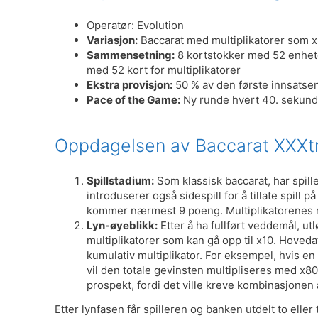
Operatør: Evolution
Variasjon:
Baccarat med multiplikatorer som x2
Sammensetning:
8 kortstokker med 52 enhete
med 52 kort for multiplikatorer
Ekstra provisjon:
50 % av den første innsatse
Pace of the Game:
Ny runde hvert 40. sekund
Oppdagelsen av Baccarat XXXtr
Spillstadium:
Som klassisk baccarat, har spill
introduserer også sidespill for å tillate spill
kommer nærmest 9 poeng. Multiplikatorenes ma
Lyn-øyeblikk:
Etter å ha fullført veddemål, u
multiplikatorer som kan gå opp til x10. Hovedat
kumulativ multiplikator. For eksempel, hvis e
vil den totale gevinsten multipliseres med x80
prospekt, fordi det ville kreve kombinasjonen 
Etter lynfasen får spilleren og banken utdelt to elle