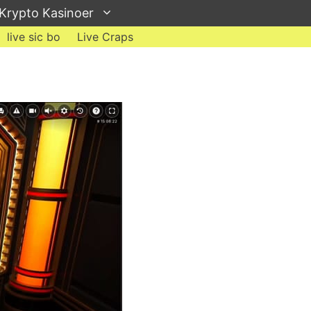
Krypto Kasinoer
live sic bo
Live Craps