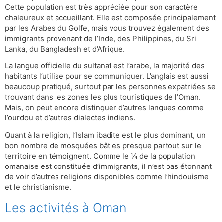
Cette population est très appréciée pour son caractère
chaleureux et accueillant. Elle est composée principalement
par les Arabes du Golfe, mais vous trouvez également des
immigrants provenant de l’Inde, des Philippines, du Sri
Lanka, du Bangladesh et d’Afrique.
La langue officielle du sultanat est l’arabe, la majorité des
habitants l’utilise pour se communiquer. L’anglais est aussi
beaucoup pratiqué, surtout par les personnes expatriées se
trouvant dans les zones les plus touristiques de l’Oman.
Mais, on peut encore distinguer d’autres langues comme
l’ourdou et d’autres dialectes indiens.
Quant à la religion, l’Islam ibadite est le plus dominant, un
bon nombre de mosquées bâties presque partout sur le
territoire en témoignent. Comme le ¼ de la population
omanaise est constituée d’immigrants, il n’est pas étonnant
de voir d’autres religions disponibles comme l’hindouisme
et le christianisme.
Les activités à Oman