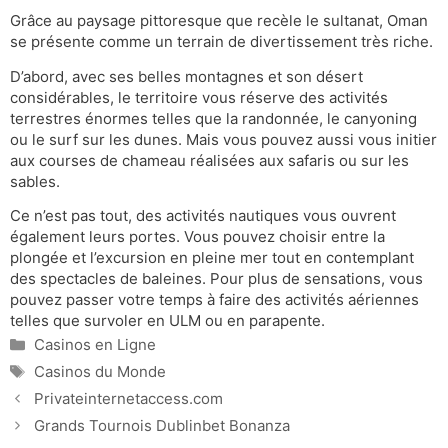
Grâce au paysage pittoresque que recèle le sultanat, Oman
se présente comme un terrain de divertissement très riche.
D’abord, avec ses belles montagnes et son désert
considérables, le territoire vous réserve des activités
terrestres énormes telles que la randonnée, le canyoning
ou le surf sur les dunes. Mais vous pouvez aussi vous initier
aux courses de chameau réalisées aux safaris ou sur les
sables.
Ce n’est pas tout, des activités nautiques vous ouvrent
également leurs portes. Vous pouvez choisir entre la
plongée et l’excursion en pleine mer tout en contemplant
des spectacles de baleines. Pour plus de sensations, vous
pouvez passer votre temps à faire des activités aériennes
telles que survoler en ULM ou en parapente.
Catégories
Casinos en Ligne
Étiquettes
Casinos du Monde
Privateinternetaccess.com
Grands Tournois Dublinbet Bonanza