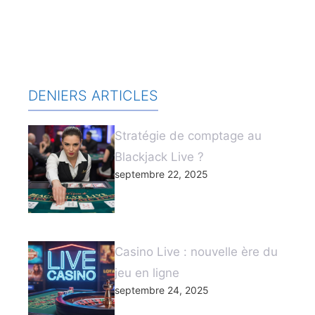
DENIERS ARTICLES
Stratégie de comptage au
Blackjack Live ?
septembre 22, 2025
Casino Live : nouvelle ère du
jeu en ligne
septembre 24, 2025