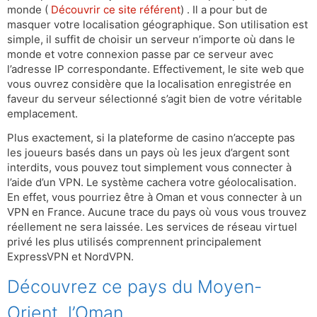
monde (
Découvrir ce site référent
) . Il a pour but de
masquer votre localisation géographique. Son utilisation est
simple, il suffit de choisir un serveur n’importe où dans le
monde et votre connexion passe par ce serveur avec
l’adresse IP correspondante. Effectivement, le site web que
vous ouvrez considère que la localisation enregistrée en
faveur du serveur sélectionné s’agit bien de votre véritable
emplacement.
Plus exactement, si la plateforme de casino n’accepte pas
les joueurs basés dans un pays où les jeux d’argent sont
interdits, vous pouvez tout simplement vous connecter à
l’aide d’un VPN. Le système cachera votre géolocalisation.
En effet, vous pourriez être à Oman et vous connecter à un
VPN en France. Aucune trace du pays où vous vous trouvez
réellement ne sera laissée. Les services de réseau virtuel
privé les plus utilisés comprennent principalement
ExpressVPN et NordVPN.
Découvrez ce pays du Moyen-
Orient, l’Oman