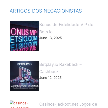
ARTIGOS DOS NEGACIONISTAS
Bónus de Fidelidade VIP do
Bets.io
June 13, 2025
Betplay.io Rakeback –
Cashback
June 12, 2025
Casinos-jackpot.net Jogos de