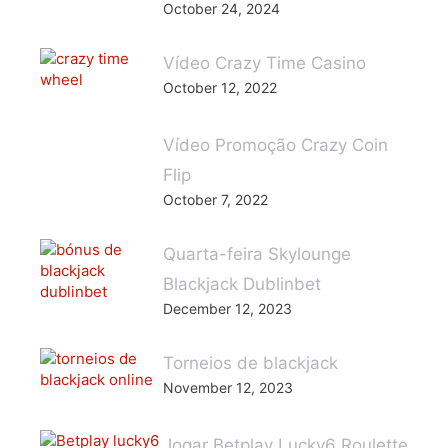
October 24, 2024
Vídeo Crazy Time Casino
October 12, 2022
Vídeo Promoção Crazy Coin
Flip
October 7, 2022
Quarta-feira Skylounge
Blackjack Dublinbet
December 12, 2023
Torneios de blackjack
November 12, 2023
Jogar Betplay Lucky6 Roulette