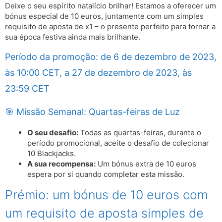
Deixe o seu espírito natalício brilhar! Estamos a oferecer um
bónus especial de 10 euros, juntamente com um simples
requisito de aposta de x1 – o presente perfeito para tornar a
sua época festiva ainda mais brilhante.
Período da promoção: de 6 de dezembro de 2023,
às 10:00 CET, a 27 de dezembro de 2023, às
23:59 CET
🎯 Missão Semanal: Quartas-feiras de Luz
O seu desafio:
Todas as quartas-feiras, durante o
período promocional, aceite o desafio de colecionar
10 Blackjacks.
A sua recompensa:
Um bónus extra de 10 euros
espera por si quando completar esta missão.
Prémio: um bónus de 10 euros com
um requisito de aposta simples de