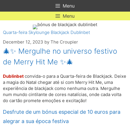
Skip
Menu
to
content
Menu
Quarta-feira Skylounge Blackjack Dublinbet
December 12, 2023
by
The Croupier
🎄✨ Mergulhe no universo festivo
de Merry Hit Me ✨🎄
Dublinbet
convida-o para a Quarta-feira de Blackjack. Deixe
a magia do Natal chegar até si com Merry Hit Me, uma
experiência de blackjack como nenhuma outra. Mergulhe
num mundo cintilante de cores natalícias, onde cada volta
do cartão promete emoções e excitação!
Desfrute de um bónus especial de 10 euros para
alegrar a sua época festiva