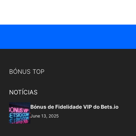
BÓNUS TOP
NOTÍCIAS
Bónus de Fidelidade VIP do Bets.io
June 13, 2025