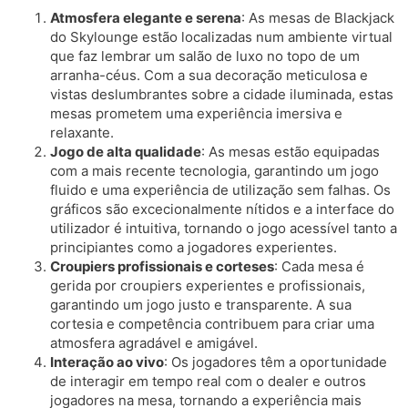
Atmosfera elegante e serena
: As mesas de Blackjack
do Skylounge estão localizadas num ambiente virtual
que faz lembrar um salão de luxo no topo de um
arranha-céus. Com a sua decoração meticulosa e
vistas deslumbrantes sobre a cidade iluminada, estas
mesas prometem uma experiência imersiva e
relaxante.
Jogo de alta qualidade
: As mesas estão equipadas
com a mais recente tecnologia, garantindo um jogo
fluido e uma experiência de utilização sem falhas. Os
gráficos são excecionalmente nítidos e a interface do
utilizador é intuitiva, tornando o jogo acessível tanto a
principiantes como a jogadores experientes.
Croupiers profissionais e corteses
: Cada mesa é
gerida por croupiers experientes e profissionais,
garantindo um jogo justo e transparente. A sua
cortesia e competência contribuem para criar uma
atmosfera agradável e amigável.
Interação ao vivo
: Os jogadores têm a oportunidade
de interagir em tempo real com o dealer e outros
jogadores na mesa, tornando a experiência mais