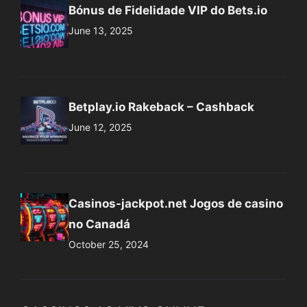
Bónus de Fidelidade VIP do Bets.io
June 13, 2025
Betplay.io Rakeback – Cashback
June 12, 2025
Casinos-jackpot.net Jogos de casino
no Canadá
October 25, 2024