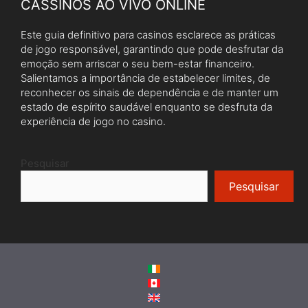
CASSINOS AO VIVO ONLINE
Este guia definitivo para casinos esclarece as práticas
de jogo responsável, garantindo que pode desfrutar da
emoção sem arriscar o seu bem-estar financeiro.
Salientamos a importância de estabelecer limites, de
reconhecer os sinais de dependência e de manter um
estado de espírito saudável enquanto se desfruta da
experiência de jogo no casino.
Pesquisar
Pesquisar