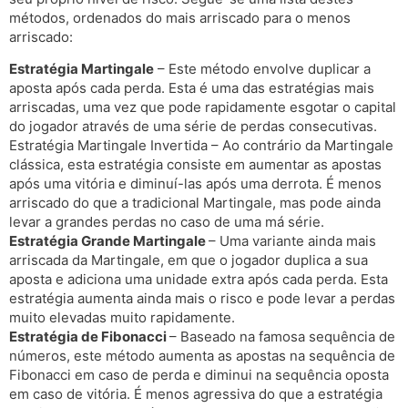
métodos, ordenados do mais arriscado para o menos
arriscado:
Estratégia Martingale
– Este método envolve duplicar a
aposta após cada perda. Esta é uma das estratégias mais
arriscadas, uma vez que pode rapidamente esgotar o capital
do jogador através de uma série de perdas consecutivas.
Estratégia Martingale Invertida – Ao contrário da Martingale
clássica, esta estratégia consiste em aumentar as apostas
após uma vitória e diminuí-las após uma derrota. É menos
arriscado do que a tradicional Martingale, mas pode ainda
levar a grandes perdas no caso de uma má série.
Estratégia Grande Martingale
– Uma variante ainda mais
arriscada da Martingale, em que o jogador duplica a sua
aposta e adiciona uma unidade extra após cada perda. Esta
estratégia aumenta ainda mais o risco e pode levar a perdas
muito elevadas muito rapidamente.
Estratégia de Fibonacci
– Baseado na famosa sequência de
números, este método aumenta as apostas na sequência de
Fibonacci em caso de perda e diminui na sequência oposta
em caso de vitória. É menos agressiva do que a estratégia