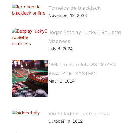
Torneios de blackjack
November 12, 2023
Jogar Betplay Lucky6 Roulette
Madness
July 6, 2024
Método da roleta 88 DOZEN
ANALYTIC SYSTEM
May 12, 2024
Vídeo lado cidade aposta
October 10, 2022