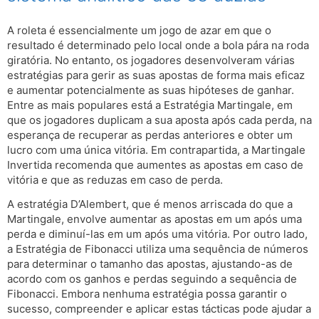
A roleta é essencialmente um jogo de azar em que o
resultado é determinado pelo local onde a bola pára na roda
giratória. No entanto, os jogadores desenvolveram várias
estratégias para gerir as suas apostas de forma mais eficaz
e aumentar potencialmente as suas hipóteses de ganhar.
Entre as mais populares está a Estratégia Martingale, em
que os jogadores duplicam a sua aposta após cada perda, na
esperança de recuperar as perdas anteriores e obter um
lucro com uma única vitória. Em contrapartida, a Martingale
Invertida recomenda que aumentes as apostas em caso de
vitória e que as reduzas em caso de perda.
A estratégia D’Alembert, que é menos arriscada do que a
Martingale, envolve aumentar as apostas em um após uma
perda e diminuí-las em um após uma vitória. Por outro lado,
a Estratégia de Fibonacci utiliza uma sequência de números
para determinar o tamanho das apostas, ajustando-as de
acordo com os ganhos e perdas seguindo a sequência de
Fibonacci. Embora nenhuma estratégia possa garantir o
sucesso, compreender e aplicar estas tácticas pode ajudar a