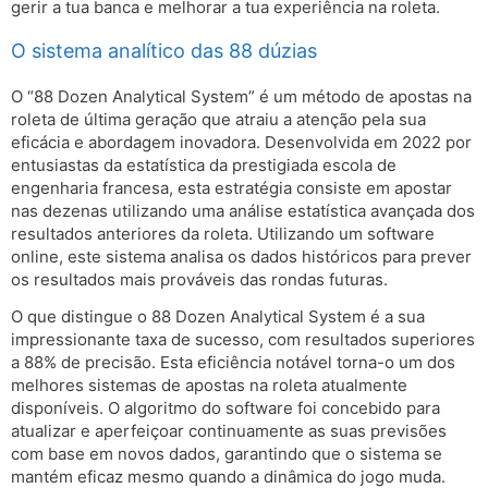
gerir a tua banca e melhorar a tua experiência na roleta.
O sistema analítico das 88 dúzias
O “88 Dozen Analytical System” é um método de apostas na
roleta de última geração que atraiu a atenção pela sua
eficácia e abordagem inovadora. Desenvolvida em 2022 por
entusiastas da estatística da prestigiada escola de
engenharia francesa, esta estratégia consiste em apostar
nas dezenas utilizando uma análise estatística avançada dos
resultados anteriores da roleta. Utilizando um software
online, este sistema analisa os dados históricos para prever
os resultados mais prováveis das rondas futuras.
O que distingue o 88 Dozen Analytical System é a sua
impressionante taxa de sucesso, com resultados superiores
a 88% de precisão. Esta eficiência notável torna-o um dos
melhores sistemas de apostas na roleta atualmente
disponíveis. O algoritmo do software foi concebido para
atualizar e aperfeiçoar continuamente as suas previsões
com base em novos dados, garantindo que o sistema se
mantém eficaz mesmo quando a dinâmica do jogo muda.