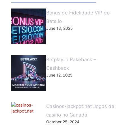
Bónus de Fidelidade VIP do
Bets.io
June 13, 2025
Betplay.io Rakeback –
Cashback
June 12, 2025
Casinos-jackpot.net Jogos de
casino no Canadá
October 25, 2024