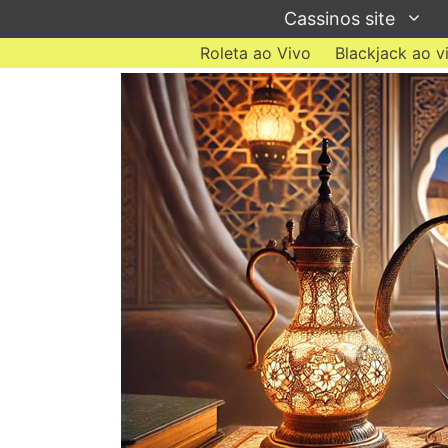
Skip
Cassinos site
to
content
Roleta ao Vivo
Blackjack ao v