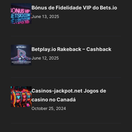
Bónus de Fidelidade VIP do Bets.io
June 13, 2025
Betplay.io Rakeback – Cashback
June 12, 2025
Casinos-jackpot.net Jogos de
casino no Canadá
October 25, 2024