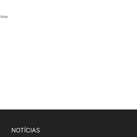
nline
NOTÍCIAS