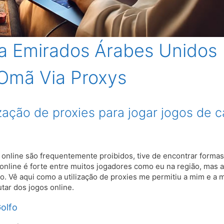
ta Emirados Árabes Unidos
 Omã Via Proxys
zação de proxies para jogar jogos de c
online são frequentemente proibidos, tive de encontrar formas 
 online é forte entre muitos jogadores como eu na região, mas a
so. Vê aqui como a utilização de proxies me permitiu a mim e a 
tar dos jogos online.
Golfo