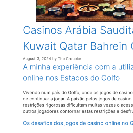
Casinos Arábia Saudi
Kuwait Qatar Bahrein
August 3, 2024
by
The Croupier
A minha experiência com a utili
online nos Estados do Golfo
Vivendo num país do Golfo, onde os jogos de casino 
de continuar a jogar. A paixão pelos jogos de casino
restrições rigorosas dificultam muitas vezes o aces
outros jogadores contornar estas restrições e desfru
Os desafios dos jogos de casino online no 