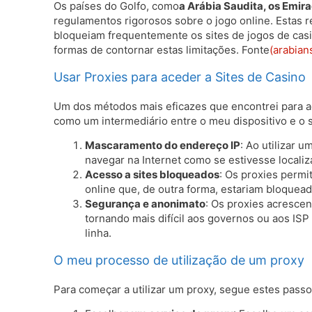
Os países do Golfo, como
a Arábia Saudita, os Emir
regulamentos rigorosos sobre o jogo online. Estas re
bloqueiam frequentemente os sites de jogos de casi
formas de contornar estas limitações. Fonte
(arabian
Usar Proxies para aceder a Sites de Casino
Um dos métodos mais eficazes que encontrei para ace
como um intermediário entre o meu dispositivo e o s
Mascaramento do endereço IP
: Ao utilizar 
navegar na Internet como se estivesse localiz
Acesso a sites bloqueados
: Os proxies permi
online que, de outra forma, estariam bloquea
Segurança e anonimato
: Os proxies acresce
tornando mais difícil aos governos ou aos ISP
linha.
O meu processo de utilização de um proxy
Para começar a utilizar um proxy, segue estes passo