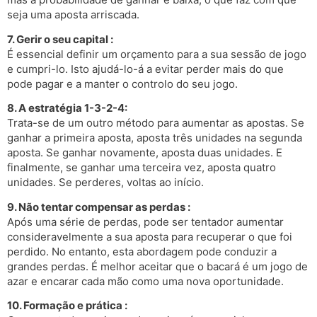
seja uma aposta arriscada.
7. Gerir o seu capital :
É essencial definir um orçamento para a sua sessão de jogo
e cumpri-lo. Isto ajudá-lo-á a evitar perder mais do que
pode pagar e a manter o controlo do seu jogo.
8. A estratégia 1-3-2-4:
Trata-se de um outro método para aumentar as apostas. Se
ganhar a primeira aposta, aposta três unidades na segunda
aposta. Se ganhar novamente, aposta duas unidades. E
finalmente, se ganhar uma terceira vez, aposta quatro
unidades. Se perderes, voltas ao início.
9. Não tentar compensar as perdas :
Após uma série de perdas, pode ser tentador aumentar
consideravelmente a sua aposta para recuperar o que foi
perdido. No entanto, esta abordagem pode conduzir a
grandes perdas. É melhor aceitar que o bacará é um jogo de
azar e encarar cada mão como uma nova oportunidade.
10. Formação e prática :