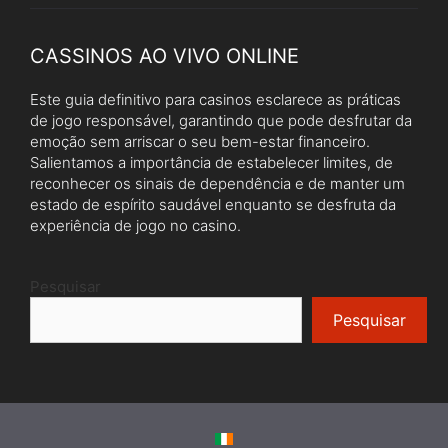
CASSINOS AO VIVO ONLINE
Este guia definitivo para casinos esclarece as práticas
de jogo responsável, garantindo que pode desfrutar da
emoção sem arriscar o seu bem-estar financeiro.
Salientamos a importância de estabelecer limites, de
reconhecer os sinais de dependência e de manter um
estado de espírito saudável enquanto se desfruta da
experiência de jogo no casino.
Pesquisar
Pesquisar