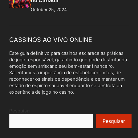
no Canadá
October 25, 2024
CASSINOS AO VIVO ONLINE
Este guia definitivo para casinos esclarece as práticas
de jogo responsável, garantindo que pode desfrutar da
emoção sem arriscar o seu bem-estar financeiro.
Salientamos a importância de estabelecer limites, de
reconhecer os sinais de dependência e de manter um
estado de espírito saudável enquanto se desfruta da
experiência de jogo no casino.
Pesquisar
Pesquisar