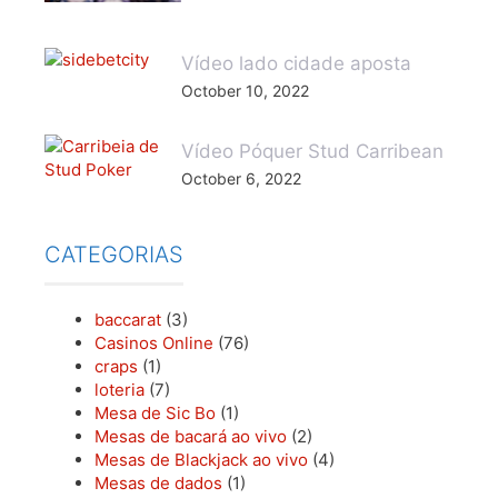
Vídeo lado cidade aposta
October 10, 2022
Vídeo Póquer Stud Carribean
October 6, 2022
CATEGORIAS
baccarat
(3)
Casinos Online
(76)
craps
(1)
loteria
(7)
Mesa de Sic Bo
(1)
Mesas de bacará ao vivo
(2)
Mesas de Blackjack ao vivo
(4)
Mesas de dados
(1)