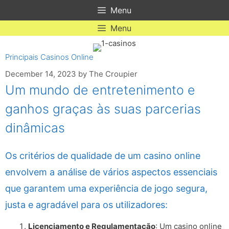
Skip
Menu
to
content
Menu
Principais Casinos Online
December 14, 2023
by
The Croupier
Um mundo de entretenimento e
ganhos graças às suas parcerias
dinâmicas
Os critérios de qualidade de um casino online
envolvem a análise de vários aspectos essenciais
que garantem uma experiência de jogo segura,
justa e agradável para os utilizadores:
Licenciamento e Regulamentação
: Um casino online