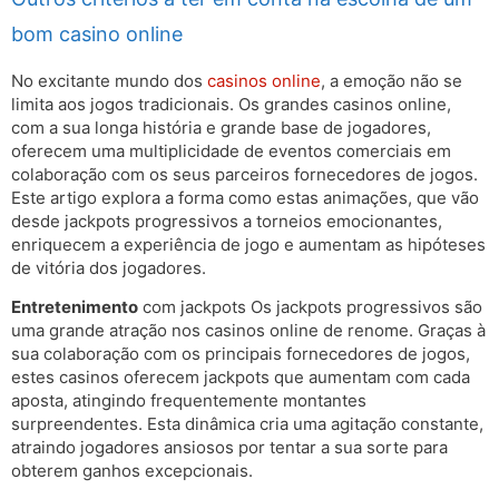
bom casino online
No excitante mundo dos
casinos online
, a emoção não se
limita aos jogos tradicionais. Os grandes casinos online,
com a sua longa história e grande base de jogadores,
oferecem uma multiplicidade de eventos comerciais em
colaboração com os seus parceiros fornecedores de jogos.
Este artigo explora a forma como estas animações, que vão
desde jackpots progressivos a torneios emocionantes,
enriquecem a experiência de jogo e aumentam as hipóteses
de vitória dos jogadores.
Entretenimento
com jackpots Os jackpots progressivos são
uma grande atração nos casinos online de renome. Graças à
sua colaboração com os principais fornecedores de jogos,
estes casinos oferecem jackpots que aumentam com cada
aposta, atingindo frequentemente montantes
surpreendentes. Esta dinâmica cria uma agitação constante,
atraindo jogadores ansiosos por tentar a sua sorte para
obterem ganhos excepcionais.