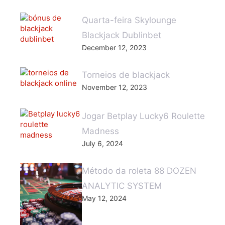
Quarta-feira Skylounge
Blackjack Dublinbet
December 12, 2023
Torneios de blackjack
November 12, 2023
Jogar Betplay Lucky6 Roulette
Madness
July 6, 2024
Método da roleta 88 DOZEN
ANALYTIC SYSTEM
May 12, 2024