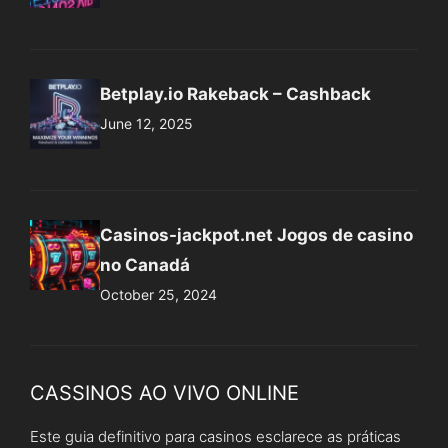
Casinos-jackpot.net Jogos de casino
no Canadá
October 25, 2024
CASSINOS AO VIVO ONLINE
Este guia definitivo para casinos esclarece as práticas
de jogo responsável, garantindo que pode desfrutar da
emoção sem arriscar o seu bem-estar financeiro.
Salientamos a importância de estabelecer limites, de
reconhecer os sinais de dependência e de manter um
estado de espírito saudável enquanto se desfruta da
experiência de jogo no casino.