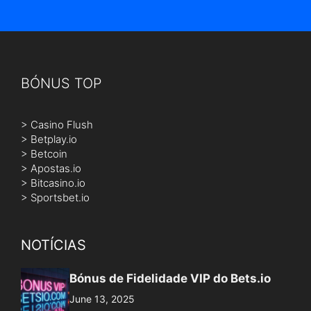
>
Casino Flush
>
Betplay.io
>
Betcoin
>
Apostas.io
>
Bitcasino.io
>
Sportsbet.io
NOTÍCIAS
Bónus de Fidelidade VIP do Bets.io
June 13, 2025
Betplay.io Rakeback – Cashback
June 12, 2025