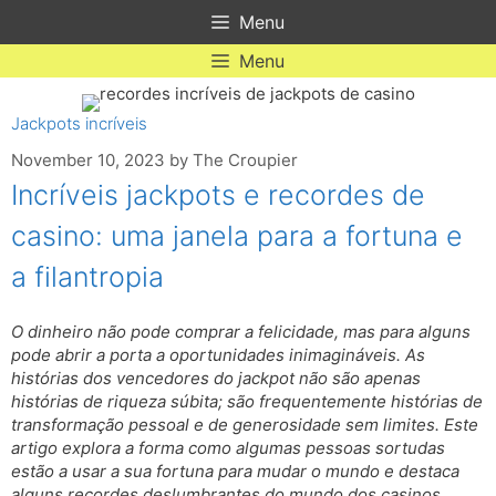
Skip
Menu
to
content
Menu
Jackpots incríveis
November 10, 2023
by
The Croupier
Incríveis jackpots e recordes de
casino: uma janela para a fortuna e
a filantropia
O dinheiro não pode comprar a felicidade, mas para alguns
pode abrir a porta a oportunidades inimagináveis. As
histórias dos vencedores do jackpot não são apenas
histórias de riqueza súbita; são frequentemente histórias de
transformação pessoal e de generosidade sem limites. Este
artigo explora a forma como algumas pessoas sortudas
estão a usar a sua fortuna para mudar o mundo e destaca
alguns recordes deslumbrantes do mundo dos casinos.