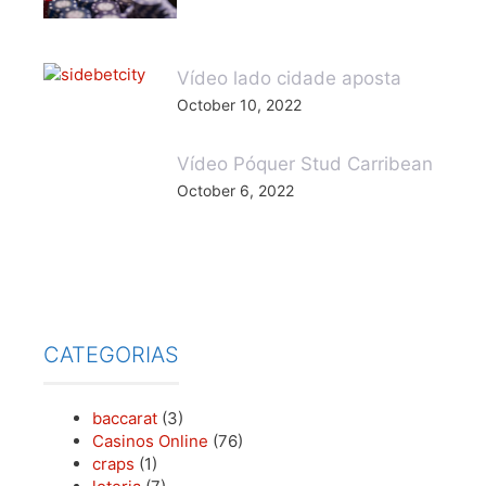
October 10, 2022
Vídeo Póquer Stud Carribean
October 6, 2022
CATEGORIAS
baccarat
(3)
Casinos Online
(76)
craps
(1)
loteria
(7)
Mesa de Sic Bo
(1)
Mesas de bacará ao vivo
(2)
Mesas de Blackjack ao vivo
(4)
Mesas de dados
(1)
Mesas de roleta ao vivo
(11)
poker
(2)
Slot Machine
(6)