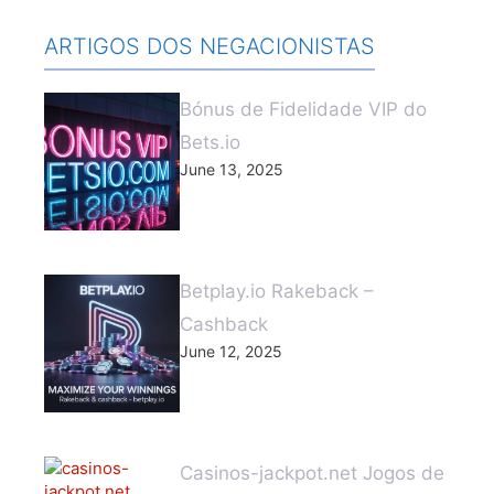
ARTIGOS DOS NEGACIONISTAS
Bónus de Fidelidade VIP do
Bets.io
June 13, 2025
Betplay.io Rakeback –
Cashback
June 12, 2025
Casinos-jackpot.net Jogos de