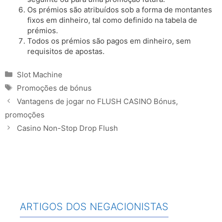
Os prémios são atribuídos sob a forma de montantes
fixos em dinheiro, tal como definido na tabela de
prémios.
Todos os prémios são pagos em dinheiro, sem
requisitos de apostas.
Categories
Slot Machine
Tags
Promoções de bónus
Vantagens de jogar no FLUSH CASINO Bónus,
promoções
Casino Non-Stop Drop Flush
ARTIGOS DOS NEGACIONISTAS