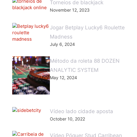
Torneios de blackjack
November 12, 2023
Jogar Betplay Lucky6 Roulette
Madness
July 6, 2024
Método da roleta 88 DOZEN
ANALYTIC SYSTEM
May 12, 2024
Vídeo lado cidade aposta
October 10, 2022
Vídeo Póquer Stud Carribean