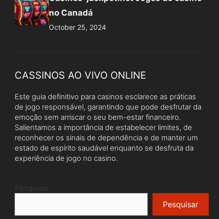
no Canadá
October 25, 2024
CASSINOS AO VIVO ONLINE
Este guia definitivo para casinos esclarece as práticas
de jogo responsável, garantindo que pode desfrutar da
emoção sem arriscar o seu bem-estar financeiro.
Salientamos a importância de estabelecer limites, de
reconhecer os sinais de dependência e de manter um
estado de espírito saudável enquanto se desfruta da
experiência de jogo no casino.
Pesquisar
Pesquisar