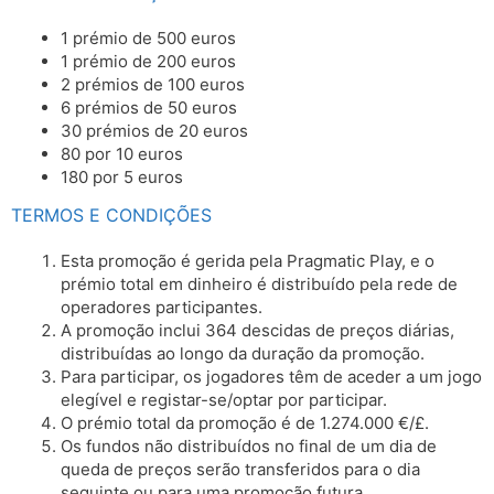
1 prémio de 500 euros
1 prémio de 200 euros
2 prémios de 100 euros
6 prémios de 50 euros
30 prémios de 20 euros
80 por 10 euros
180 por 5 euros
TERMOS E CONDIÇÕES
Esta promoção é gerida pela Pragmatic Play, e o
prémio total em dinheiro é distribuído pela rede de
operadores participantes.
A promoção inclui 364 descidas de preços diárias,
distribuídas ao longo da duração da promoção.
Para participar, os jogadores têm de aceder a um jogo
elegível e registar-se/optar por participar.
O prémio total da promoção é de 1.274.000 €/£.
Os fundos não distribuídos no final de um dia de
queda de preços serão transferidos para o dia
seguinte ou para uma promoção futura.