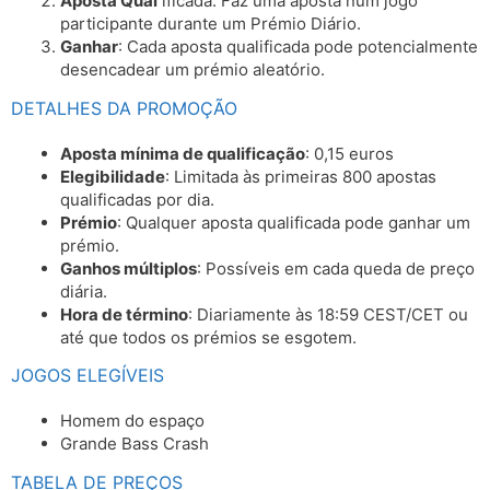
Aposta Qual
ificada: Faz uma aposta num jogo
participante durante um Prémio Diário.
Ganhar
: Cada aposta qualificada pode potencialmente
desencadear um prémio aleatório.
DETALHES DA PROMOÇÃO
Aposta mínima de qualificação
: 0,15 euros
Elegibilidade
: Limitada às primeiras 800 apostas
qualificadas por dia.
Prémio
: Qualquer aposta qualificada pode ganhar um
prémio.
Ganhos múltiplos
: Possíveis em cada queda de preço
diária.
Hora de término
: Diariamente às 18:59 CEST/CET ou
até que todos os prémios se esgotem.
JOGOS ELEGÍVEIS
Homem do espaço
Grande Bass Crash
TABELA DE PREÇOS