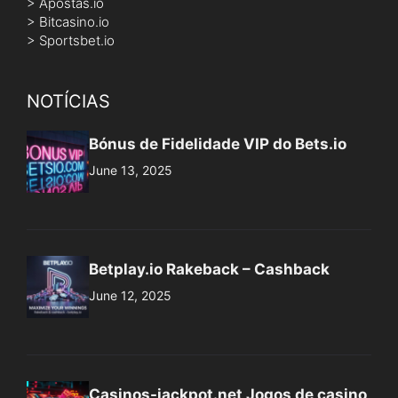
>
Apostas.io
>
Bitcasino.io
>
Sportsbet.io
NOTÍCIAS
Bónus de Fidelidade VIP do Bets.io
June 13, 2025
Betplay.io Rakeback – Cashback
June 12, 2025
Casinos-jackpot.net Jogos de casino