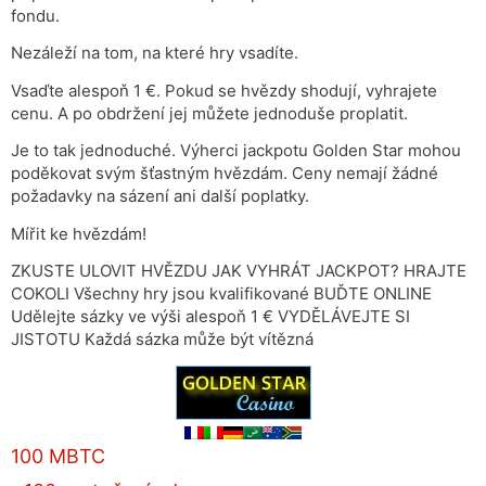
fondu.
Nezáleží na tom, na které hry vsadíte.
Vsaďte alespoň 1 €. Pokud se hvězdy shodují, vyhrajete
cenu. A po obdržení jej můžete jednoduše proplatit.
Je to tak jednoduché. Výherci jackpotu Golden Star mohou
poděkovat svým šťastným hvězdám. Ceny nemají žádné
požadavky na sázení ani další poplatky.
Mířit ke hvězdám!
ZKUSTE ULOVIT HVĚZDU JAK VYHRÁT JACKPOT? HRAJTE
COKOLI Všechny hry jsou kvalifikované BUĎTE ONLINE
Udělejte sázky ve výši alespoň 1 € VYDĚLÁVEJTE SI
JISTOTU Každá sázka může být vítězná
100 MBTC