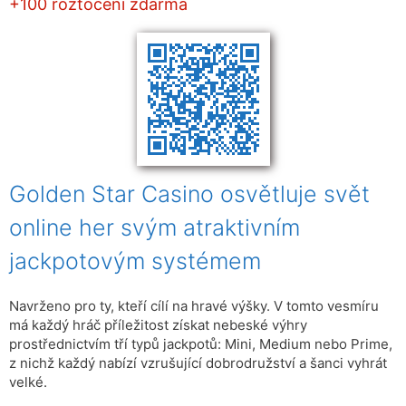
+100 roztočení zdarma
Golden Star Casino osvětluje svět
online her svým atraktivním
jackpotovým systémem
Navrženo pro ty, kteří cílí na hravé výšky. V tomto vesmíru
má každý hráč příležitost získat nebeské výhry
prostřednictvím tří typů jackpotů: Mini, Medium nebo Prime,
z nichž každý nabízí vzrušující dobrodružství a šanci vyhrát
velké.