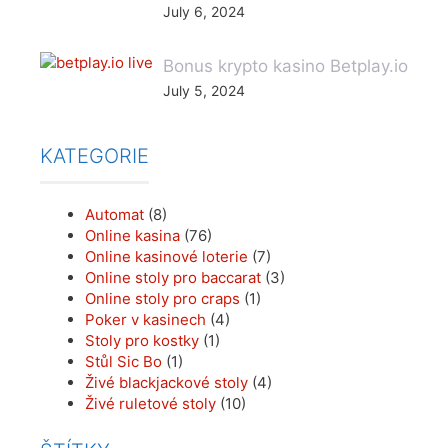
July 6, 2024
Bonus krypto kasino Betplay.io
July 5, 2024
KATEGORIE
Automat
(8)
Online kasina
(76)
Online kasinové loterie
(7)
Online stoly pro baccarat
(3)
Online stoly pro craps
(1)
Poker v kasinech
(4)
Stoly pro kostky
(1)
Stůl Sic Bo
(1)
Živé blackjackové stoly
(4)
Živé ruletové stoly
(10)