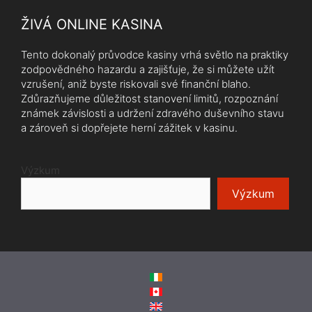
ŽIVÁ ONLINE KASINA
Tento dokonalý průvodce kasiny vrhá světlo na praktiky
zodpovědného hazardu a zajišťuje, že si můžete užít
vzrušení, aniž byste riskovali své finanční blaho.
Zdůrazňujeme důležitost stanovení limitů, rozpoznání
známek závislosti a udržení zdravého duševního stavu
a zároveň si dopřejete herní zážitek v kasinu.
Výzkum
Výzkum