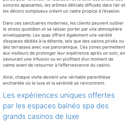
sonores apaisantes, les arômes délicats diffusés dans l’air et
les décors somptueux créent un cadre propice à l’évasion.
Dans ces sanctuaires modernes, les clients peuvent oublier
le stress quotidien et se laisser porter par une atmosphère
enveloppante. Les spas offrent également une variété
d’espaces dédiés à la détente, tels que des salons privés ou
des terrasses avec vue panoramique. Ces zones permettent
aux visiteurs de prolonger leur expérience après un soin, en
savourant une infusion ou en profitant d’un moment de
calme avant de retourner à l’effervescence du casino.
Ainsi, chaque visite devient une véritable parenthèse
enchantée où le luxe et la sérénité se rencontrent.
Les expériences uniques offertes
par les espaces balnéo spa des
grands casinos de luxe