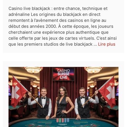
Casino live blackjack : entre chance, technique et
adrénaline Les origines du blackjack en direct
remontent à l’avènement des casinos en ligne au
début des années 2000. À cette époque, les joueurs
cherchaient une expérience plus authentique que
celle offerte par les jeux de cartes virtuels. C’est ainsi
que les premiers studios de live blackjack …
Lire plus