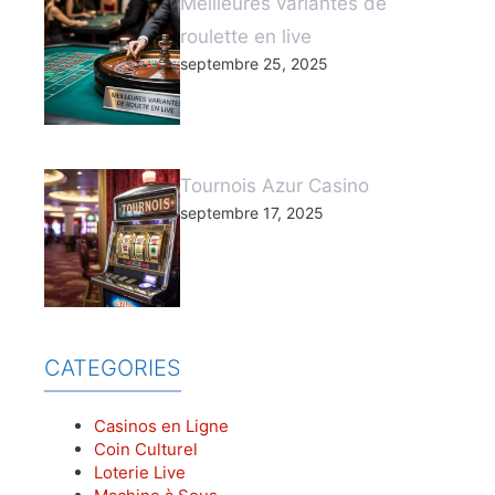
Meilleures variantes de
roulette en live
septembre 25, 2025
Tournois Azur Casino
septembre 17, 2025
CATEGORIES
Casinos en Ligne
Coin Culturel
Loterie Live