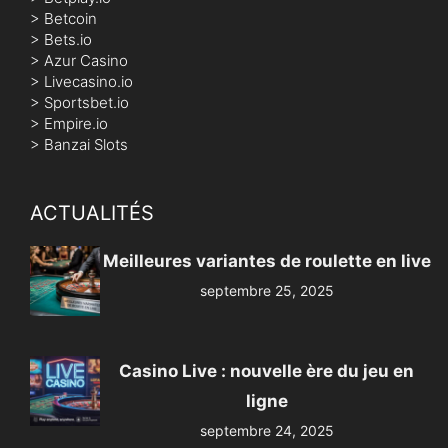
>
Betcoin
>
Bets.io
>
Azur Casino
>
Livecasino.io
>
Sportsbet.io
>
Empire.io
>
Banzai Slots
ACTUALITÉS
Meilleures variantes de roulette en live
septembre 25, 2025
Casino Live : nouvelle ère du jeu en
ligne
septembre 24, 2025