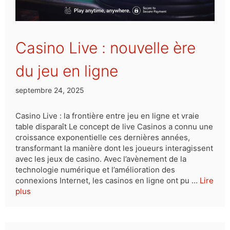
Casino Live : nouvelle ère
du jeu en ligne
septembre 24, 2025
Casino Live : la frontière entre jeu en ligne et vraie
table disparaît Le concept de live Casinos a connu une
croissance exponentielle ces dernières années,
transformant la manière dont les joueurs interagissent
avec les jeux de casino. Avec l’avènement de la
technologie numérique et l’amélioration des
connexions Internet, les casinos en ligne ont pu …
Lire
plus