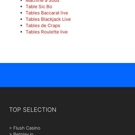
Machine à Sous
Table Sic Bo
Tables Baccarat live
Tables Blackjack Live
Tables de Craps
Tables Roulette live
TOP SELECTION
>
Flush Casino
>
Betplay.io