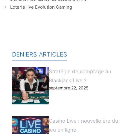
Loterie live Evolution Gaming
DENIERS ARTICLES
Stratégie de comptage au
Blackjack Live ?
septembre 22, 2025
Casino Live : nouvelle ère du
jeu en ligne