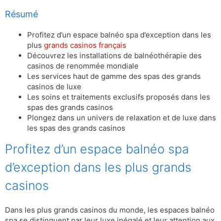
Résumé
Profitez d’un espace balnéo spa d’exception dans les
plus
grands casinos français
Découvrez les installations de balnéothérapie des
casinos de renommée mondiale
Les services haut de gamme des spas des grands
casinos de luxe
Les soins et traitements exclusifs proposés dans les
spas des grands casinos
Plongez dans un univers de relaxation et de luxe dans
les spas des grands casinos
Profitez d’un espace balnéo spa
d’exception dans les plus grands
casinos
Dans les plus grands casinos du monde, les espaces balnéo
spa se distinguent par leur luxe inégalé et leur attention aux