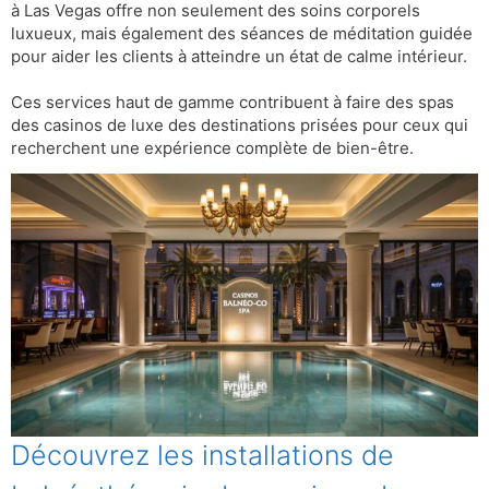
à Las Vegas offre non seulement des soins corporels
luxueux, mais également des séances de méditation guidée
pour aider les clients à atteindre un état de calme intérieur.
Ces services haut de gamme contribuent à faire des spas
des casinos de luxe des destinations prisées pour ceux qui
recherchent une expérience complète de bien-être.
Découvrez les installations de