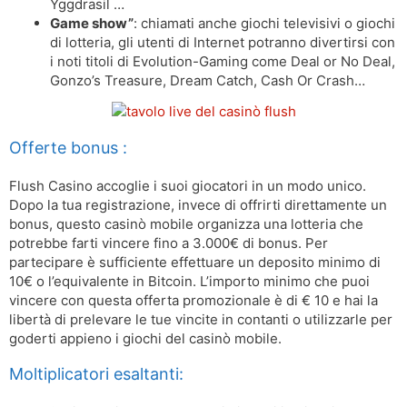
Yggdrasil …
Game show”
: chiamati anche giochi televisivi o giochi
di lotteria, gli utenti di Internet potranno divertirsi con
i noti titoli di Evolution-Gaming come Deal or No Deal,
Gonzo’s Treasure, Dream Catch, Cash Or Crash…
Offerte bonus :
Flush Casino accoglie i suoi giocatori in un modo unico.
Dopo la tua registrazione, invece di offrirti direttamente un
bonus, questo casinò mobile organizza una lotteria che
potrebbe farti vincere fino a 3.000€ di bonus. Per
partecipare è sufficiente effettuare un deposito minimo di
10€ o l’equivalente in Bitcoin. L’importo minimo che puoi
vincere con questa offerta promozionale è di € 10 e hai la
libertà di prelevare le tue vincite in contanti o utilizzarle per
goderti appieno i giochi del casinò mobile.
Moltiplicatori esaltanti: