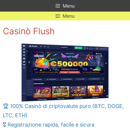
Skip
Menu
to
content
Menu
Casinò Flush
🏆 100% Casinò di criptovalute puro (BTC, DOGE,
LTC, ETH)
🎖 Registrazione rapida, facile e sicura