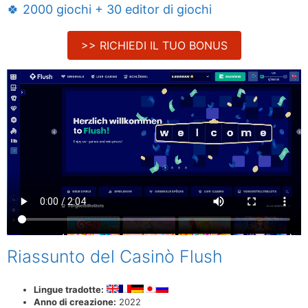
🍀 2000 giochi + 30 editor di giochi
>> RICHIEDI IL TUO BONUS
Riassunto del Casinò Flush
Lingue tradotte:
Anno di creazione:
2022