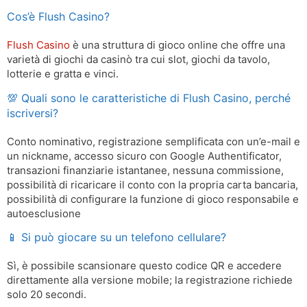
Cos’è Flush Casino?
Flush Casino
è una struttura di gioco online che offre una
varietà di giochi da casinò tra cui slot, giochi da tavolo,
lotterie e gratta e vinci.
💯 Quali sono le caratteristiche di Flush Casino, perché
iscriversi?
Conto nominativo, registrazione semplificata con un’e-mail e
un nickname, accesso sicuro con Google Authentificator,
transazioni finanziarie istantanee, nessuna commissione,
possibilità di ricaricare il conto con la propria carta bancaria,
possibilità di configurare la funzione di gioco responsabile e
autoesclusione
📱 Si può giocare su un telefono cellulare?
Sì, è possibile scansionare questo codice QR e accedere
direttamente alla versione mobile; la registrazione richiede
solo 20 secondi.