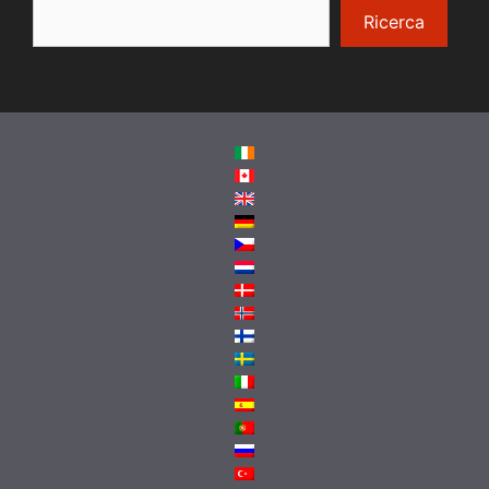
Ricerca