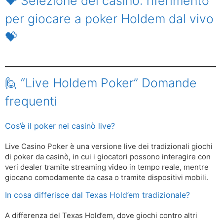
💝 Selezione del casinò: riferimento
per giocare a poker Holdem dal vivo
💝
🙋 “Live Holdem Poker” Domande
frequenti
Cos’è il poker nei casinò live?
Live Casino Poker è una versione live dei tradizionali giochi
di poker da casinò, in cui i giocatori possono interagire con
veri dealer tramite streaming video in tempo reale, mentre
giocano comodamente da casa o tramite dispositivi mobili.
In cosa differisce dal Texas Hold’em tradizionale?
A differenza del Texas Hold’em, dove giochi contro altri