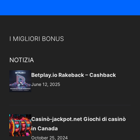
I MIGLIORI BONUS
NOTIZIA
Betplay.io Rakeback – Cashback
June 12, 2025
Casinò-jackpot.net Giochi di casinò
in Canada
October 25, 2024