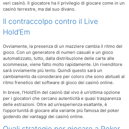
veri casinò. Il giocatore ha il privilegio di giocare come in un
casinò terrestre, ma dal suo divano.
Il contraccolpo contro il Live
Hold’Em
Ovviamente, la presenza di un mazziere cambia il ritmo del
gioco. Con un generatore di numeri casuali e un gioco
automatizzato, tutto, dalla distribuzione delle carte alle
scommesse, viene fatto molto rapidamente. Un rivenditore
sarà ovviamente più lento. Quindi questo sarà un
cambiamento da considerare per coloro che sono abituati al
ritmo frenetico del software di gioco dei casinò online.
In breve, l’Hold’Em del casinò dal vivo è un’ottima opzione
per i giocatori che cercano autenticità e quasi trasparenza
delle estrazioni. Oltre ad un’esperienza esaltante, è
l’opportunità di giocare alla variante più famosa del poker
godendo dei vantaggi dei casinò online.
Quali strategie per giocare a Poker