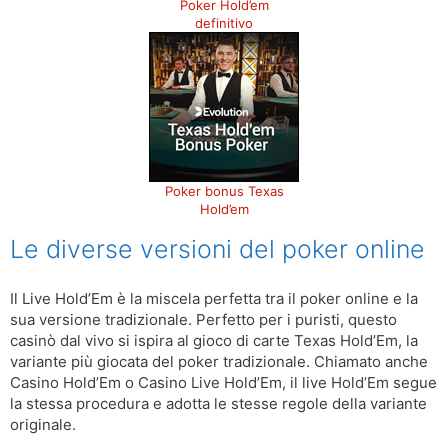
Poker Hold’em
definitivo
Poker bonus Texas
Hold’em
Le diverse versioni del poker online
Il Live Hold’Em è la miscela perfetta tra il poker online e la
sua versione tradizionale. Perfetto per i puristi, questo
casinò dal vivo si ispira al gioco di carte Texas Hold’Em, la
variante più giocata del poker tradizionale. Chiamato anche
Casino Hold’Em o Casino Live Hold’Em, il live Hold’Em segue
la stessa procedura e adotta le stesse regole della variante
originale.