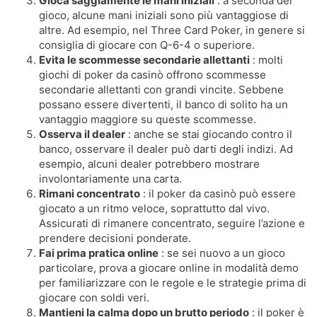
Gioca saggiamente le mani iniziali
: a seconda del
gioco, alcune mani iniziali sono più vantaggiose di
altre. Ad esempio, nel Three Card Poker, in genere si
consiglia di giocare con Q-6-4 o superiore.
Evita le scommesse secondarie allettanti
: molti
giochi di poker da casinò offrono scommesse
secondarie allettanti con grandi vincite. Sebbene
possano essere divertenti, il banco di solito ha un
vantaggio maggiore su queste scommesse.
Osserva il dealer
: anche se stai giocando contro il
banco, osservare il dealer può darti degli indizi. Ad
esempio, alcuni dealer potrebbero mostrare
involontariamente una carta.
Rimani concentrato
: il poker da casinò può essere
giocato a un ritmo veloce, soprattutto dal vivo.
Assicurati di rimanere concentrato, seguire l’azione e
prendere decisioni ponderate.
Fai prima pratica online
: se sei nuovo a un gioco
particolare, prova a giocare online in modalità demo
per familiarizzare con le regole e le strategie prima di
giocare con soldi veri.
Mantieni la calma dopo un brutto periodo
: il poker è