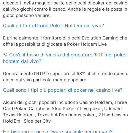
giocatori, nella maggior parte dei giochi di poker dei casinò
dal vivo giochi contro il banco. Anche le regole e la posta in
gioco possono variare.
Quali editori offrono Poker Holdem dal vivo?
È principalmente il fornitore di giochi Evolution Gaming che
offre la possibilità di giocare a Poker Holdem Live
🎯 Cos’è il tasso di vincita del giocatore ‘RTP’ nel poker
holdem dal vivo?
Generalmente l’RTP è superiore al 98%, il che rende questo
gioco dal vivo particolarmente popolare.
Quali sono i tipi più popolari di poker nei casinò live?
Alcuni dei giochi popolari includono Casino Hold’em, Three
Card Poker, Caribbean Stud Poker 7 Live poker, Ultimate
Texas Hold’em
,
Texas hold’em bonus poker
,
2 Hand casino
Hold’Em
,
Side bet City.
Ho bisogno di un software speciale per giocare?