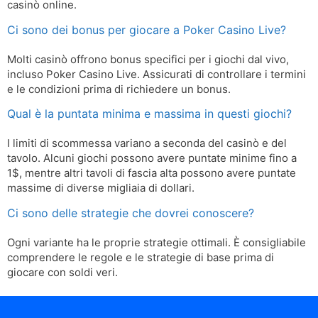
casinò online.
Ci sono dei bonus per giocare a Poker Casino Live?
Molti casinò offrono bonus specifici per i giochi dal vivo,
incluso Poker Casino Live. Assicurati di controllare i termini
e le condizioni prima di richiedere un bonus.
Qual è la puntata minima e massima in questi giochi?
I limiti di scommessa variano a seconda del casinò e del
tavolo. Alcuni giochi possono avere puntate minime fino a
1$, mentre altri tavoli di fascia alta possono avere puntate
massime di diverse migliaia di dollari.
Ci sono delle strategie che dovrei conoscere?
Ogni variante ha le proprie strategie ottimali. È consigliabile
comprendere le regole e le strategie di base prima di
giocare con soldi veri.