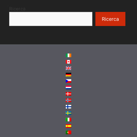
Ricerca
Ricerca