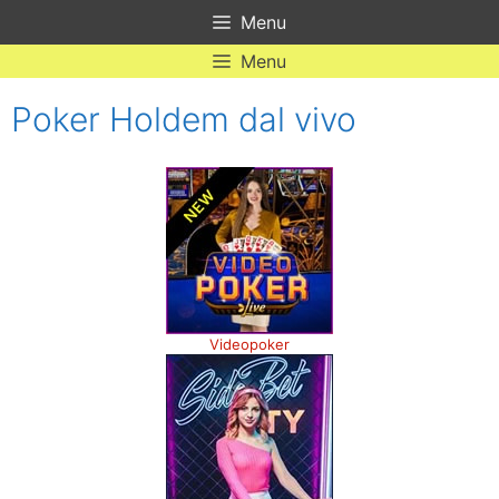
Skip
Menu
to
content
Menu
Poker Holdem dal vivo
Videopoker