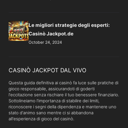
Le migliori strategie degli esperti:
Casinò Jackpot.de
October 24, 2024
CASINÒ JACKPOT DAL VIVO
Questa guida definitiva ai casinò fa luce sulle pratiche di
gioco responsabile, assicurandoti di goderti
l'eccitazione senza rischiare il tuo benessere finanziario.
Sottolineiamo l'importanza di stabilire dei limiti,
riconoscere i segni della dipendenza e mantenere uno
stato d'animo sano mentre ci si abbandona
all'esperienza di gioco del casinò.