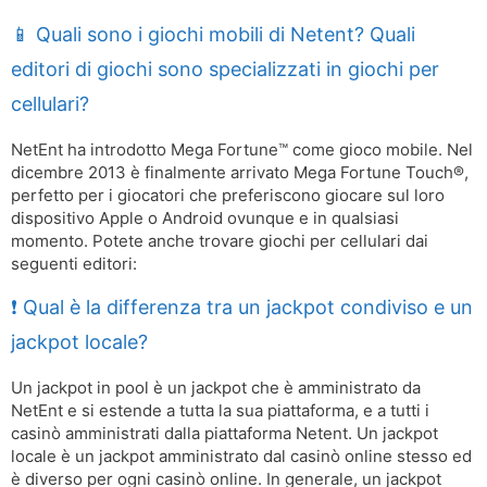
📱 Quali sono i giochi mobili di Netent? Quali
editori di giochi sono specializzati in giochi per
cellulari?
NetEnt ha introdotto Mega Fortune™ come gioco mobile. Nel
dicembre 2013 è finalmente arrivato Mega Fortune Touch®,
perfetto per i giocatori che preferiscono giocare sul loro
dispositivo Apple o Android ovunque e in qualsiasi
momento. Potete anche trovare giochi per cellulari dai
seguenti editori:
❗ Qual è la differenza tra un jackpot condiviso e un
jackpot locale?
Un jackpot in pool è un jackpot che è amministrato da
NetEnt e si estende a tutta la sua piattaforma, e a tutti i
casinò amministrati dalla piattaforma Netent. Un jackpot
locale è un jackpot amministrato dal casinò online stesso ed
è diverso per ogni casinò online. In generale, un jackpot