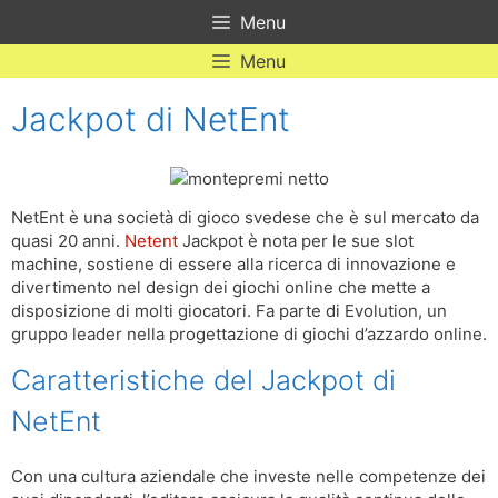
Skip
Menu
to
content
Menu
Jackpot di NetEnt
NetEnt è una società di gioco svedese che è sul mercato da
quasi 20 anni.
Netent
Jackpot è nota per le sue slot
machine, sostiene di essere alla ricerca di innovazione e
divertimento nel design dei giochi online che mette a
disposizione di molti giocatori. Fa parte di Evolution, un
gruppo leader nella progettazione di giochi d’azzardo online.
Caratteristiche del Jackpot di
NetEnt
Con una cultura aziendale che investe nelle competenze dei