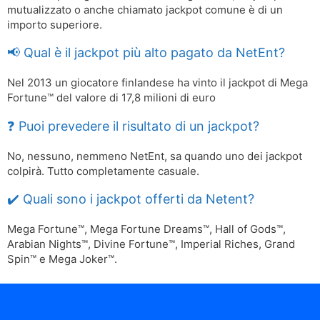
mutualizzato o anche chiamato jackpot comune è di un
importo superiore.
📢 Qual è il jackpot più alto pagato da NetEnt?
Nel 2013 un giocatore finlandese ha vinto il jackpot di Mega
Fortune™ del valore di 17,8 milioni di euro
❓ Puoi prevedere il risultato di un jackpot?
No, nessuno, nemmeno NetEnt, sa quando uno dei jackpot
colpirà. Tutto completamente casuale.
✔️ Quali sono i jackpot offerti da Netent?
Mega Fortune™, Mega Fortune Dreams™, Hall of Gods™,
Arabian Nights™, Divine Fortune™, Imperial Riches, Grand
Spin™ e Mega Joker™.