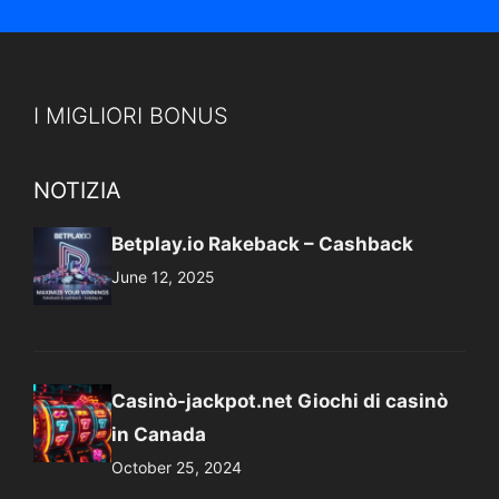
I MIGLIORI BONUS
NOTIZIA
Betplay.io Rakeback – Cashback
June 12, 2025
Casinò-jackpot.net Giochi di casinò
in Canada
October 25, 2024