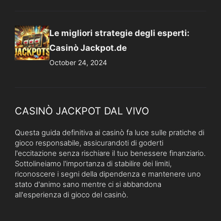
Le migliori strategie degli esperti:
Casinò Jackpot.de
October 24, 2024
CASINÒ JACKPOT DAL VIVO
Questa guida definitiva ai casinò fa luce sulle pratiche di
gioco responsabile, assicurandoti di goderti
l'eccitazione senza rischiare il tuo benessere finanziario.
Sottolineiamo l'importanza di stabilire dei limiti,
riconoscere i segni della dipendenza e mantenere uno
stato d'animo sano mentre ci si abbandona
all'esperienza di gioco del casinò.