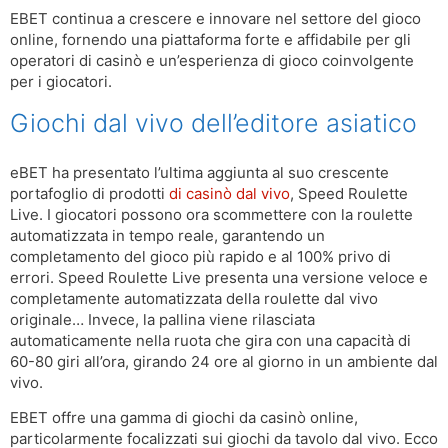
EBET continua a crescere e innovare nel settore del gioco
online, fornendo una piattaforma forte e affidabile per gli
operatori di casinò e un’esperienza di gioco coinvolgente
per i giocatori.
Giochi dal vivo dell’editore asiatico
eBET ha presentato l’ultima aggiunta al suo crescente
portafoglio di prodotti
di casinò dal vivo
, Speed Roulette
Live. I giocatori possono ora scommettere con la roulette
automatizzata in tempo reale, garantendo un
completamento del gioco più rapido e al 100% privo di
errori. Speed ​​​​Roulette Live presenta una versione veloce e
completamente automatizzata della roulette dal vivo
originale… Invece, la pallina viene rilasciata
automaticamente nella ruota che gira con una capacità di
60-80 giri all’ora, girando 24 ore al giorno in un ambiente dal
vivo.
EBET offre una gamma di giochi da casinò online,
particolarmente focalizzati sui giochi da tavolo dal vivo. Ecco