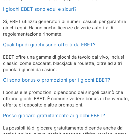
I giochi EBET sono equi e sicuri?
Sì, EBET utilizza generatori di numeri casuali per garantire
giochi equi. Hanno anche licenze da varie autorità di
regolamentazione rinomate.
Quali tipi di giochi sono offerti da EBET?
EBET offre una gamma di giochi da tavolo dal vivo, inclusi
classici come baccarat, blackjack e roulette, oltre ad altri
popolari giochi da casinò.
Ci sono bonus o promozioni per i giochi EBET?
I bonus e le promozioni dipendono dai singoli casinò che
offrono giochi EBET. È comune vedere bonus di benvenuto,
offerte di deposito e altre promozioni.
Posso giocare gratuitamente ai giochi EBET?
La possibilità di giocare gratuitamente dipende anche dal