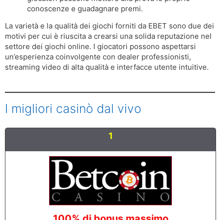
conoscenze e guadagnare premi.
La varietà e la qualità dei giochi forniti da EBET sono due dei
motivi per cui è riuscita a crearsi una solida reputazione nel
settore dei giochi online. I giocatori possono aspettarsi
un’esperienza coinvolgente con dealer professionisti,
streaming video di alta qualità e interfacce utente intuitive.
I migliori casinò dal vivo
1
100% di bonus massimo