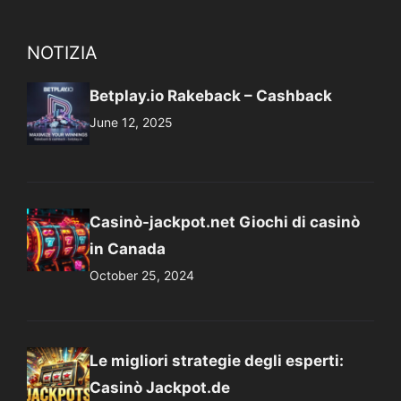
NOTIZIA
Betplay.io Rakeback – Cashback
June 12, 2025
Casinò-jackpot.net Giochi di casinò
in Canada
October 25, 2024
Le migliori strategie degli esperti:
Casinò Jackpot.de