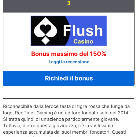
3
Bonus massimo del 150%
Leggi la recensione
Richiedi il bonus
Riconoscibile dalla feroce testa di tigre rossa che funge da
logo, RedTiger Gaming è un editore fondato solo nel 2014.
Si tratta quindi di un’azienda particolarmente giovane.
Tuttavia, dietro questa giovinezza, c’è la vastissima
esperienza accumulata dai suoi membri fondatori. Questi