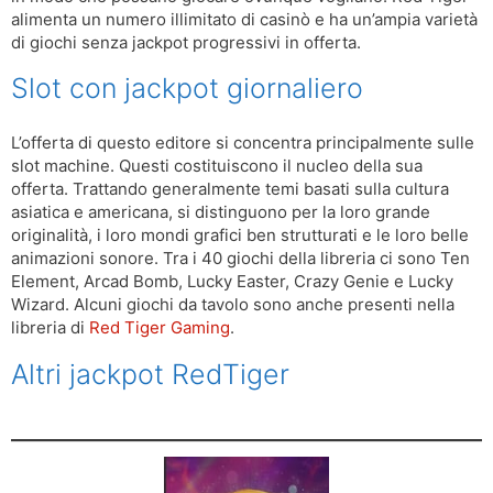
alimenta un numero illimitato di casinò e ha un’ampia varietà
di giochi senza jackpot progressivi in offerta.
Slot con jackpot giornaliero
L’offerta di questo editore si concentra principalmente sulle
slot machine. Questi costituiscono il nucleo della sua
offerta. Trattando generalmente temi basati sulla cultura
asiatica e americana, si distinguono per la loro grande
originalità, i loro mondi grafici ben strutturati e le loro belle
animazioni sonore. Tra i 40 giochi della libreria ci sono Ten
Element, Arcad Bomb, Lucky Easter, Crazy Genie e Lucky
Wizard. Alcuni giochi da tavolo sono anche presenti nella
libreria di
Red Tiger Gaming
.
Altri jackpot RedTiger