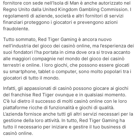
fornitore con sede nell’Isola di Man è anche autorizzato nel
Regno Unito dalla United Kingdom Gambling Commission. I
regolamenti di aziende, società e altri fornitori di servizi
finanziari proteggono i giocatori e prevengono azioni
fraudolente.
Tutto sommato, Red Tiger Gaming è ancora nuovo
nell’industria del gioco dei casinò online, ma l’esperienza dei
suoi fondatori l’ha portata in cima dove ora si trova accanto
alle maggiori compagnie nel mondo del gioco dei casinò
terrestri e online. I loro giochi, che possono essere giocati
su smartphone, tablet o computer, sono molto popolari tra i
giocatori di tutto il mondo.
Infatti, gli appassionati di casinò possono giocare ai giochi
del franchise Red Tiger ovunque e in qualsiasi momento.
C’è lui dietro il successo di molti casinò online con le loro
piattaforme ricche di funzionalità e giochi di qualità.
L’azienda fornisce anche tutti gli altri servizi necessari per la
gestione della loro attività. In tutto, Red Tiger Gaming ha
tutto il necessario per iniziare e gestire il tuo business di
casinò online.