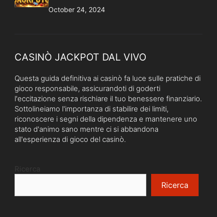
October 24, 2024
CASINÒ JACKPOT DAL VIVO
Questa guida definitiva ai casinò fa luce sulle pratiche di
gioco responsabile, assicurandoti di goderti
l'eccitazione senza rischiare il tuo benessere finanziario.
Sottolineiamo l'importanza di stabilire dei limiti,
riconoscere i segni della dipendenza e mantenere uno
stato d'animo sano mentre ci si abbandona
all'esperienza di gioco del casinò.
Ricerca
Ricerca