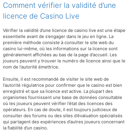
Comment vérifier la validité d’une
licence de Casino Live
Vérifier la validité d’une licence de casino live est une étape
essentielle avant de s’engager dans le jeu en ligne. La
première méthode consiste à consulter le site web du
casino lui-même, où les informations sur la licence sont
généralement affichées au bas de la page d’accueil. Les
joueurs peuvent y trouver le numéro de licence ainsi que le
nom de l’autorité émettrice.
Ensuite, il est recommandé de visiter le site web de
l’autorité régulatrice pour confirmer que le casino est bien
enregistré et que sa licence est active. La plupart des
organismes fournissent une base de données consultable
où les joueurs peuvent vérifier l’état des licences des
opérateurs. En cas de doute, il est toujours judicieux de
consulter des forums ou des sites d’évaluation spécialisés
qui partagent des expériences d’autres joueurs concernant
la fiabilité d’un casino.