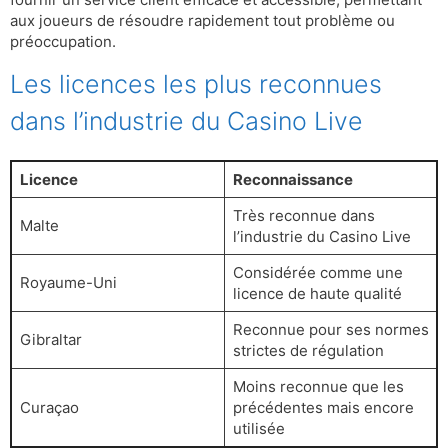
aux joueurs de résoudre rapidement tout problème ou
préoccupation.
Les licences les plus reconnues
dans l’industrie du Casino Live
Licence
Reconnaissance
Très reconnue dans
Malte
l’industrie du Casino Live
Considérée comme une
Royaume-Uni
licence de haute qualité
Reconnue pour ses normes
Gibraltar
strictes de régulation
Moins reconnue que les
Curaçao
précédentes mais encore
utilisée