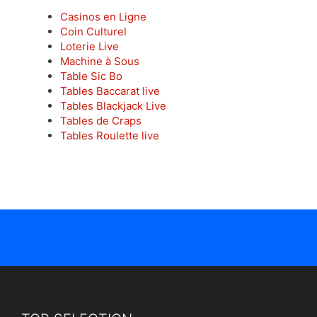
Casinos en Ligne
Coin Culturel
Loterie Live
Machine à Sous
Table Sic Bo
Tables Baccarat live
Tables Blackjack Live
Tables de Craps
Tables Roulette live