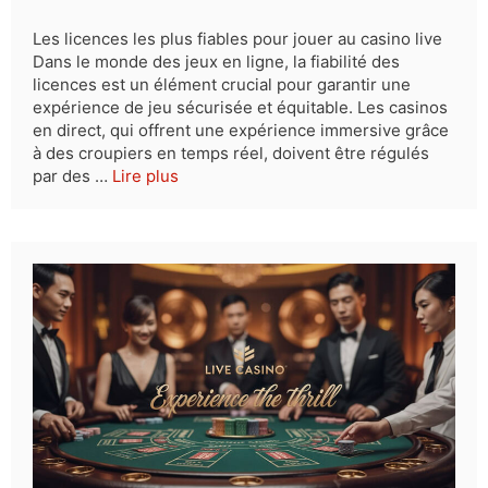
Les licences les plus fiables pour jouer au casino live
Dans le monde des jeux en ligne, la fiabilité des
licences est un élément crucial pour garantir une
expérience de jeu sécurisée et équitable. Les casinos
en direct, qui offrent une expérience immersive grâce
à des croupiers en temps réel, doivent être régulés
par des …
Lire plus