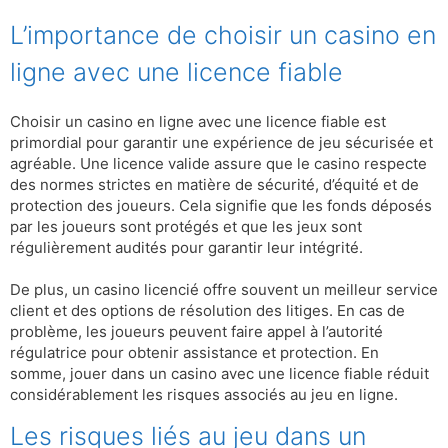
L’importance de choisir un casino en
ligne avec une licence fiable
Choisir un casino en ligne avec une licence fiable est
primordial pour garantir une expérience de jeu sécurisée et
agréable. Une licence valide assure que le casino respecte
des normes strictes en matière de sécurité, d’équité et de
protection des joueurs. Cela signifie que les fonds déposés
par les joueurs sont protégés et que les jeux sont
régulièrement audités pour garantir leur intégrité.
De plus, un casino licencié offre souvent un meilleur service
client et des options de résolution des litiges. En cas de
problème, les joueurs peuvent faire appel à l’autorité
régulatrice pour obtenir assistance et protection. En
somme, jouer dans un casino avec une licence fiable réduit
considérablement les risques associés au jeu en ligne.
Les risques liés au jeu dans un