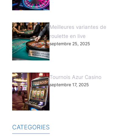
Meilleures variantes de
roulette en live
septembre 25, 2025
Tournois Azur Casino
septembre 17, 2025
CATEGORIES