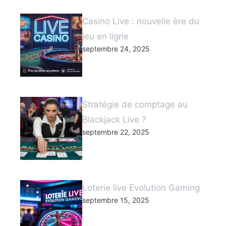
Casino Live : nouvelle ère du
jeu en ligne
septembre 24, 2025
Stratégie de comptage au
Blackjack Live ?
septembre 22, 2025
Loterie live Evolution Gaming
septembre 15, 2025