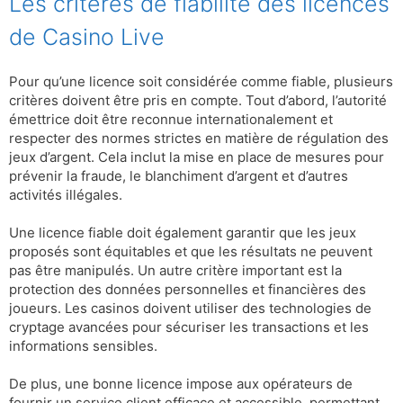
Les critères de fiabilité des licences
de Casino Live
Pour qu’une licence soit considérée comme fiable, plusieurs
critères doivent être pris en compte. Tout d’abord, l’autorité
émettrice doit être reconnue internationalement et
respecter des normes strictes en matière de régulation des
jeux d’argent. Cela inclut la mise en place de mesures pour
prévenir la fraude, le blanchiment d’argent et d’autres
activités illégales.
Une licence fiable doit également garantir que les jeux
proposés sont équitables et que les résultats ne peuvent
pas être manipulés. Un autre critère important est la
protection des données personnelles et financières des
joueurs. Les casinos doivent utiliser des technologies de
cryptage avancées pour sécuriser les transactions et les
informations sensibles.
De plus, une bonne licence impose aux opérateurs de
fournir un service client efficace et accessible, permettant