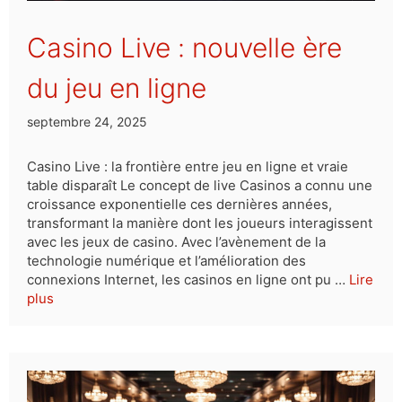
Casino Live : nouvelle ère
du jeu en ligne
septembre 24, 2025
Casino Live : la frontière entre jeu en ligne et vraie
table disparaît Le concept de live Casinos a connu une
croissance exponentielle ces dernières années,
transformant la manière dont les joueurs interagissent
avec les jeux de casino. Avec l’avènement de la
technologie numérique et l’amélioration des
connexions Internet, les casinos en ligne ont pu …
Lire
plus