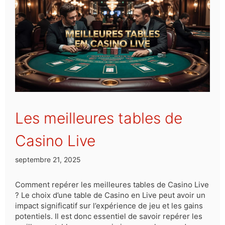
Les meilleures tables de
Casino Live
septembre 21, 2025
Comment repérer les meilleures tables de Casino Live
? Le choix d’une table de Casino en Live peut avoir un
impact significatif sur l’expérience de jeu et les gains
potentiels. Il est donc essentiel de savoir repérer les