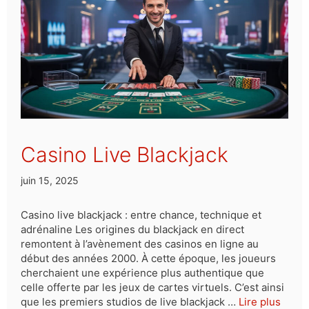
Casino Live Blackjack
juin 15, 2025
Casino live blackjack : entre chance, technique et
adrénaline Les origines du blackjack en direct
remontent à l’avènement des casinos en ligne au
début des années 2000. À cette époque, les joueurs
cherchaient une expérience plus authentique que
celle offerte par les jeux de cartes virtuels. C’est ainsi
que les premiers studios de live blackjack …
Lire plus