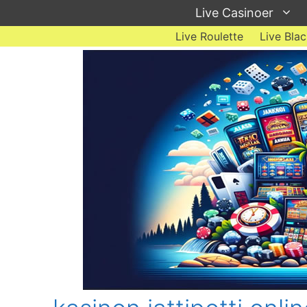
Skip
Live Casinoer
to
content
Live Roulette
Live Bla