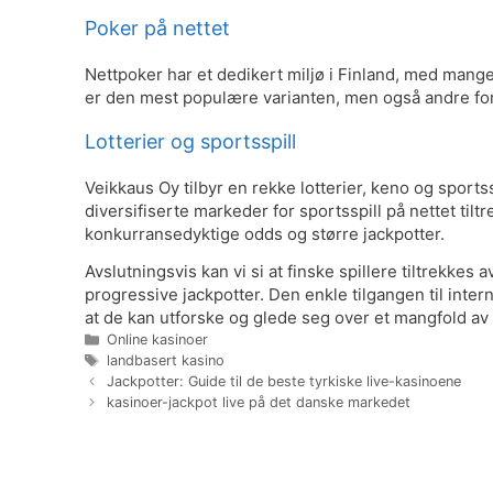
Poker på nettet
Nettpoker har et dedikert miljø i Finland, med mange
er den mest populære varianten, men også andre for
Lotterier og sportsspill
Veikkaus Oy tilbyr en rekke lotterier, keno og sports
diversifiserte markeder for sportsspill på nettet tilt
konkurransedyktige odds og større jackpotter.
Avslutningsvis kan vi si at finske spillere tiltrekkes 
progressive jackpotter. Den enkle tilgangen til intern
at de kan utforske og glede seg over et mangfold av 
Categories
Online kasinoer
Tags
landbasert kasino
Jackpotter: Guide til de beste tyrkiske live-kasinoene
kasinoer-jackpot live på det danske markedet