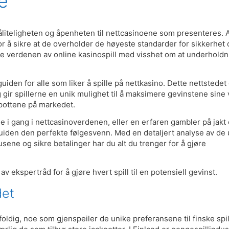
ne
åliteligheten og åpenheten til nettcasinoene som presenteres. A
or å sikre at de overholder de høyeste standarder for sikkerhet 
de verdenen av online kasinospill med visshet om at underholdn
guiden for alle som liker å spille på nettkasino. Dette nettstedet 
ir spillerne en unik mulighet til å maksimere gevinstene sine 
ckpottene på markedet.
e i gang i nettcasinoverdenen, eller en erfaren gambler på jakt 
guiden den perfekte følgesvenn. Med en detaljert analyse av de 
usene og sikre betalinger har du alt du trenger for å gjøre
av ekspertråd for å gjøre hvert spill til en potensiell gevinst.
det
oldig, noe som gjenspeiler de unike preferansene til finske spi