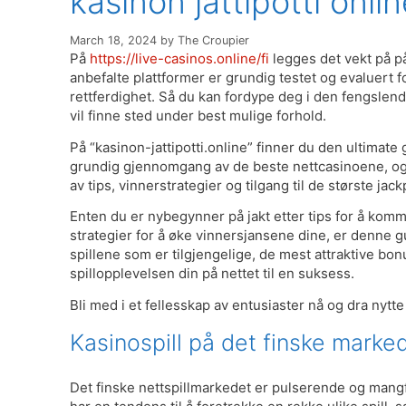
kasinon jattipotti onli
March 18, 2024
by
The Croupier
På
https://live-casinos.online/fi
legges det vekt på p
anbefalte plattformer er grundig testet og evaluert f
rettferdighet. Så du kan fordype deg i den fengslen
vil finne sted under best mulige forhold.
På “kasinon-jattipotti.online” finner du den ultimate 
grundig gjennomgang av de beste nettcasinoene, og g
av tips, vinnerstrategier og tilgang til de største ja
Enten du er nybegynner på jakt etter tips for å komm
strategier for å øke vinnersjansene dine, er denne 
spillene som er tilgjengelige, de mest attraktive bon
spillopplevelsen din på nettet til en suksess.
Bli med i et fellesskap av entusiaster nå og dra nytte 
Kasinospill på det finske marke
Det finske nettspillmarkedet er pulserende og mangf