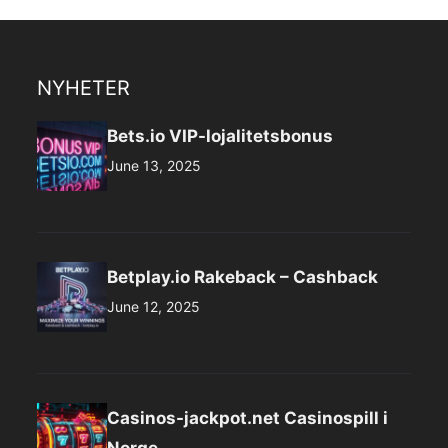
NYHETER
Bets.io VIP-lojalitetsbonus
June 13, 2025
Betplay.io Rakeback – Cashback
June 12, 2025
Casinos-jackpot.net Casinospill i