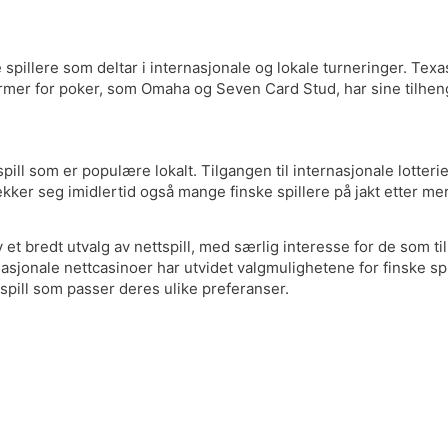
 spillere som deltar i internasjonale og lokale turneringer. Tex
mer for poker, som Omaha og Seven Card Stud, har sine tilhen
spill som er populære lokalt. Tilgangen til internasjonale lotteri
rekker seg imidlertid også mange finske spillere på jakt etter me
av et bredt utvalg av nettspill, med særlig interesse for de som ti
asjonale nettcasinoer har utvidet valgmulighetene for finske spil
spill som passer deres ulike preferanser.