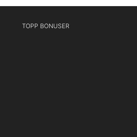
TOPP BONUSER