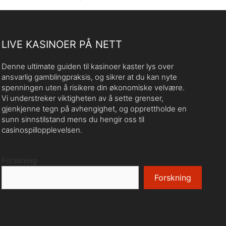
LIVE KASINOER PÅ NETT
Denne ultimate guiden til kasinoer kaster lys over
ansvarlig gamblingpraksis, og sikrer at du kan nyte
spenningen uten å risikere din økonomiske velvære.
Vi understreker viktigheten av å sette grenser,
gjenkjenne tegn på avhengighet, og opprettholde en
sunn sinnstilstand mens du hengir oss til
casinospillopplevelsen.
Forskning
Forskning