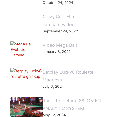
October 24, 2024
Crazy Coin Flip
kampanjevideo
September 24, 2022
Video Mega Ball
January 3, 2022
Betplay Lucky6 Roulette
Madness
July 6, 2024
Roulette metode 88 DOZEN
ANALYTIC SYSTEM
May 12, 2024