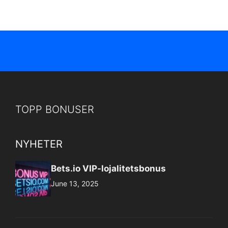
TOPP BONUSER
NYHETER
Bets.io VIP-lojalitetsbonus
June 13, 2025