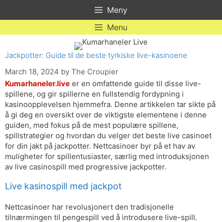
Skip
Meny
to
content
Menu
Jackpotter: Guide til de beste tyrkiske live-kasinoene
March 18, 2024
by
The Croupier
Kumarhaneler.live
er en omfattende guide til disse live-
spillene, og gir spillerne en fullstendig fordypning i
kasinoopplevelsen hjemmefra. Denne artikkelen tar sikte på
å gi deg en oversikt over de viktigste elementene i denne
guiden, med fokus på de mest populære spillene,
spillstrategier og hvordan du velger det beste live casinoet
for din jakt på jackpotter. Nettcasinoer byr på et hav av
muligheter for spillentusiaster, særlig med introduksjonen
av live casinospill med progressive jackpotter.
Live kasinospill med jackpot
Nettcasinoer har revolusjonert den tradisjonelle
tilnærmingen til pengespill ved å introdusere live-spill.