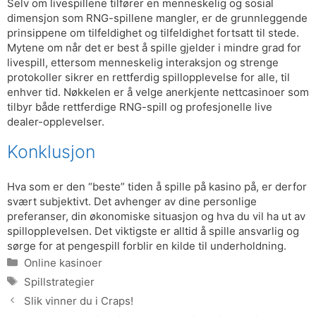
Selv om livespillene tilfører en menneskelig og sosial
dimensjon som RNG-spillene mangler, er de grunnleggende
prinsippene om tilfeldighet og tilfeldighet fortsatt til stede.
Mytene om når det er best å spille gjelder i mindre grad for
livespill, ettersom menneskelig interaksjon og strenge
protokoller sikrer en rettferdig spillopplevelse for alle, til
enhver tid. Nøkkelen er å velge anerkjente nettcasinoer som
tilbyr både rettferdige RNG-spill og profesjonelle live
dealer-opplevelser.
Konklusjon
Hva som er den “beste” tiden å spille på kasino på, er derfor
svært subjektivt. Det avhenger av dine personlige
preferanser, din økonomiske situasjon og hva du vil ha ut av
spillopplevelsen. Det viktigste er alltid å spille ansvarlig og
sørge for at pengespill forblir en kilde til underholdning.
Categories
Online kasinoer
Tags
Spillstrategier
Slik vinner du i Craps!