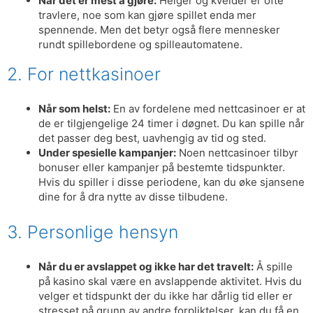
Når det er mest å gjøre:
Helger og kvelder er ofte
travlere, noe som kan gjøre spillet enda mer
spennende. Men det betyr også flere mennesker
rundt spillebordene og spilleautomatene.
2. For nettkasinoer
Når som helst:
En av fordelene med nettcasinoer er at
de er tilgjengelige 24 timer i døgnet. Du kan spille når
det passer deg best, uavhengig av tid og sted.
Under spesielle kampanjer:
Noen nettcasinoer tilbyr
bonuser eller kampanjer på bestemte tidspunkter.
Hvis du spiller i disse periodene, kan du øke sjansene
dine for å dra nytte av disse tilbudene.
3. Personlige hensyn
Når du er avslappet og ikke har det travelt:
Å spille
på kasino skal være en avslappende aktivitet. Hvis du
velger et tidspunkt der du ikke har dårlig tid eller er
stresset på grunn av andre forpliktelser, kan du få en