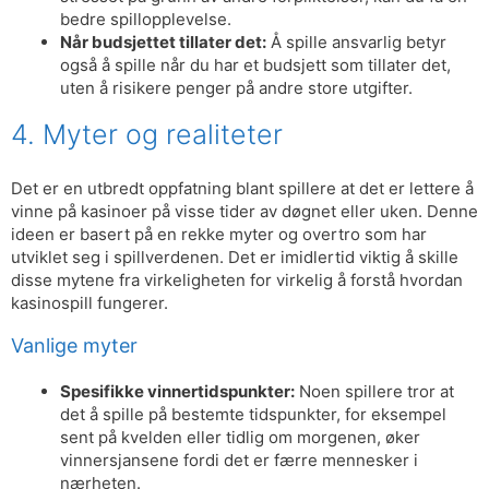
bedre spillopplevelse.
Når budsjettet tillater det:
Å spille ansvarlig betyr
også å spille når du har et budsjett som tillater det,
uten å risikere penger på andre store utgifter.
4. Myter og realiteter
Det er en utbredt oppfatning blant spillere at det er lettere å
vinne på kasinoer på visse tider av døgnet eller uken. Denne
ideen er basert på en rekke myter og overtro som har
utviklet seg i spillverdenen. Det er imidlertid viktig å skille
disse mytene fra virkeligheten for virkelig å forstå hvordan
kasinospill fungerer.
Vanlige myter
Spesifikke vinnertidspunkter:
Noen spillere tror at
det å spille på bestemte tidspunkter, for eksempel
sent på kvelden eller tidlig om morgenen, øker
vinnersjansene fordi det er færre mennesker i
nærheten.