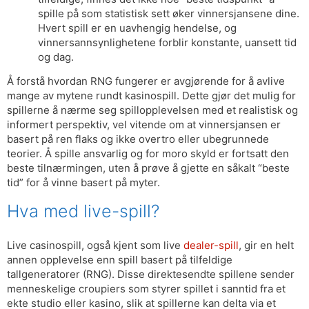
spille på som statistisk sett øker vinnersjansene dine.
Hvert spill er en uavhengig hendelse, og
vinnersannsynlighetene forblir konstante, uansett tid
og dag.
Å forstå hvordan RNG fungerer er avgjørende for å avlive
mange av mytene rundt kasinospill. Dette gjør det mulig for
spillerne å nærme seg spillopplevelsen med et realistisk og
informert perspektiv, vel vitende om at vinnersjansen er
basert på ren flaks og ikke overtro eller ubegrunnede
teorier. Å spille ansvarlig og for moro skyld er fortsatt den
beste tilnærmingen, uten å prøve å gjette en såkalt “beste
tid” for å vinne basert på myter.
Hva med live-spill?
Live casinospill, også kjent som live
dealer-spill
, gir en helt
annen opplevelse enn spill basert på tilfeldige
tallgeneratorer (RNG). Disse direktesendte spillene sender
menneskelige croupiers som styrer spillet i sanntid fra et
ekte studio eller kasino, slik at spillerne kan delta via et