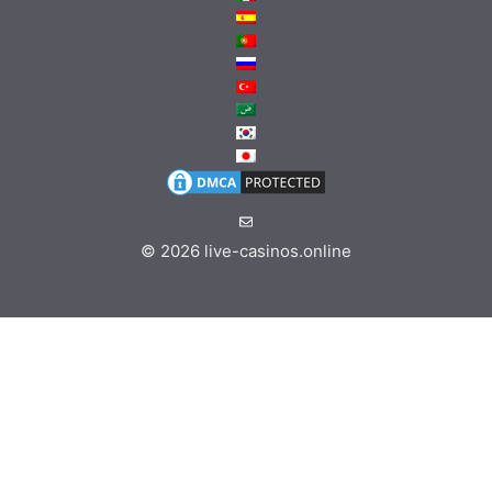
© 2026
live-casinos.online