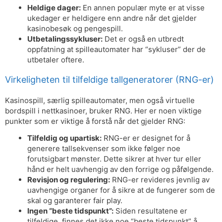
Heldige dager:
En annen populær myte er at visse
ukedager er heldigere enn andre når det gjelder
kasinobesøk og pengespill.
Utbetalingssykluser:
Det er også en utbredt
oppfatning at spilleautomater har “sykluser” der de
utbetaler oftere.
Virkeligheten til tilfeldige tallgeneratorer (RNG-er)
Kasinospill, særlig spilleautomater, men også virtuelle
bordspill i nettkasinoer, bruker RNG. Her er noen viktige
punkter som er viktige å forstå når det gjelder RNG:
Tilfeldig og upartisk:
RNG-er er designet for å
generere tallsekvenser som ikke følger noe
forutsigbart mønster. Dette sikrer at hver tur eller
hånd er helt uavhengig av den forrige og påfølgende.
Revisjon og regulering:
RNG-er revideres jevnlig av
uavhengige organer for å sikre at de fungerer som de
skal og garanterer fair play.
Ingen “beste tidspunkt”:
Siden resultatene er
tilfeldige, finnes det ikke noe “beste tidspunkt” å