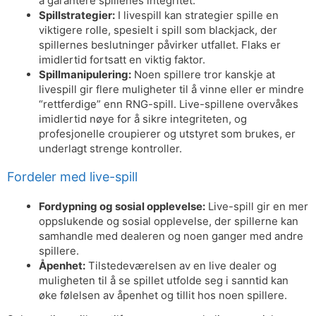
å garantere spillenes integritet.
Spillstrategier:
I livespill kan strategier spille en
viktigere rolle, spesielt i spill som blackjack, der
spillernes beslutninger påvirker utfallet. Flaks er
imidlertid fortsatt en viktig faktor.
Spillmanipulering:
Noen spillere tror kanskje at
livespill gir flere muligheter til å vinne eller er mindre
“rettferdige” enn RNG-spill. Live-spillene overvåkes
imidlertid nøye for å sikre integriteten, og
profesjonelle croupierer og utstyret som brukes, er
underlagt strenge kontroller.
Fordeler med live-spill
Fordypning og sosial opplevelse:
Live-spill gir en mer
oppslukende og sosial opplevelse, der spillerne kan
samhandle med dealeren og noen ganger med andre
spillere.
Åpenhet:
Tilstedeværelsen av en live dealer og
muligheten til å se spillet utfolde seg i sanntid kan
øke følelsen av åpenhet og tillit hos noen spillere.