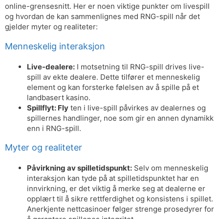
online-grensesnitt. Her er noen viktige punkter om livespill
og hvordan de kan sammenlignes med RNG-spill når det
gjelder myter og realiteter:
Menneskelig interaksjon
Live-dealere:
I motsetning til RNG-spill drives live-
spill av ekte dealere. Dette tilfører et menneskelig
element og kan forsterke følelsen av å spille på et
landbasert kasino.
Spillflyt: Fly
ten i live-spill påvirkes av dealernes og
spillernes handlinger, noe som gir en annen dynamikk
enn i RNG-spill.
Myter og realiteter
Påvirkning av spilletidspunkt:
Selv om menneskelig
interaksjon kan tyde på at spilletidspunktet har en
innvirkning, er det viktig å merke seg at dealerne er
opplært til å sikre rettferdighet og konsistens i spillet.
Anerkjente nettcasinoer følger strenge prosedyrer for