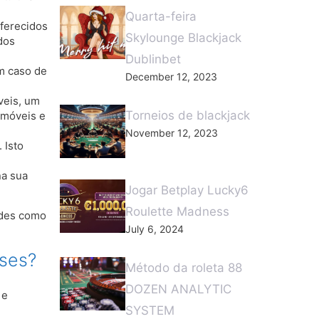
Quarta-feira
oferecidos
Skylounge Blackjack
dos
Dublinbet
m caso de
December 12, 2023
veis, um
Torneios de blackjack
 móveis e
November 12, 2023
 Isto
na sua
Jogar Betplay Lucky6
Roulette Madness
ades como
July 6, 2024
eses?
Método da roleta 88
DOZEN ANALYTIC
 e
SYSTEM