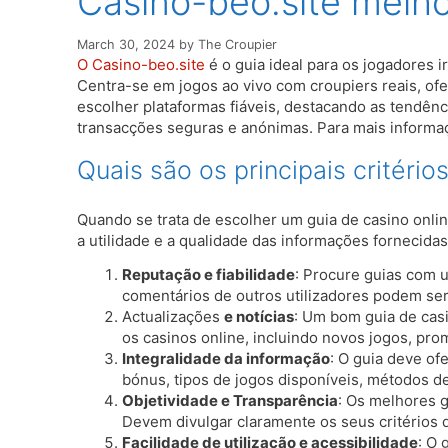
Casino-beo.site melho
March 30, 2024
by
The Croupier
O Casino-beo.site
é o guia ideal para os jogadores 
Centra-se em jogos ao vivo com croupiers reais, of
escolher plataformas fiáveis, destacando as tendênc
transacções seguras e anónimas. Para mais informaçõ
Quais são os principais critéri
Quando se trata de escolher um guia de casino online,
a utilidade e a qualidade das informações fornecidas.
Reputação e fiabilidade
: Procure guias com u
comentários de outros utilizadores podem ser
Actualizações
e notícias
: Um bom guia de cas
os casinos online, incluindo novos jogos, pro
Integralidade da informação
: O guia deve of
bónus, tipos de jogos disponíveis, métodos 
Objetividade e Transparência
: Os melhores g
Devem divulgar claramente os seus critérios
Facilidade de utilização e acessibilidade
: O 