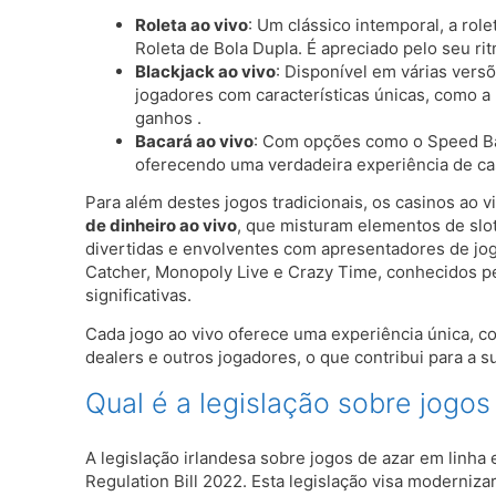
Roleta ao vivo
: Um clássico intemporal, a rol
Roleta de Bola Dupla. É apreciado pelo seu r
Blackjack ao vivo
: Disponível em várias vers
jogadores com características únicas, como a 
ganhos
.
Bacará ao vivo
: Com opções como o Speed Bac
oferecendo uma verdadeira experiência de ca
Para além destes jogos tradicionais, os casinos ao
de dinheiro ao vivo
, que misturam elementos de slo
divertidas e envolventes com apresentadores de jo
Catcher, Monopoly Live e Crazy Time, conhecidos pe
significativas.
Cada jogo ao vivo oferece uma experiência única, c
dealers e outros jogadores, o que contribui para a s
Qual é a legislação sobre jogos
A legislação irlandesa sobre jogos de azar em linha
Regulation Bill 2022. Esta legislação visa moderniza