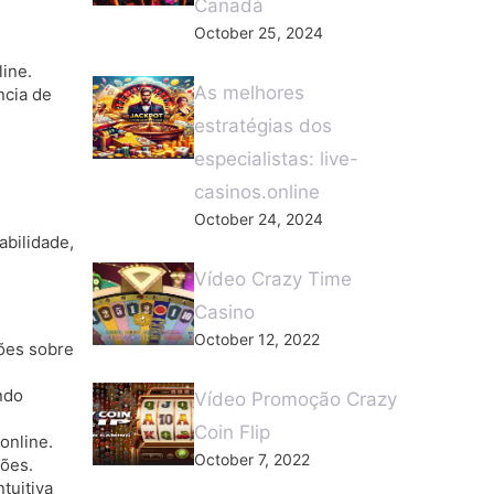
Canadá
October 25, 2024
ine.
As melhores
ncia de
estratégias dos
especialistas: live-
casinos.online
October 24, 2024
abilidade,
Vídeo Crazy Time
Casino
October 12, 2022
ções sobre
ndo
Vídeo Promoção Crazy
Coin Flip
online.
October 7, 2022
ções.
ntuitiva