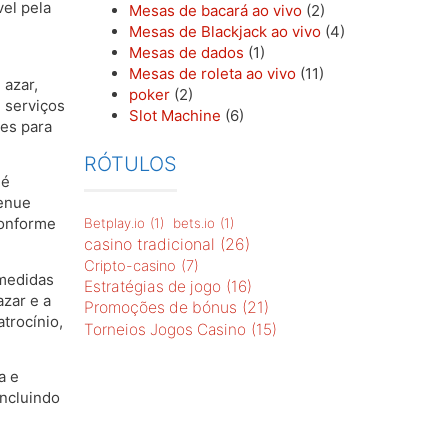
vel pela
Mesas de bacará ao vivo
(2)
Mesas de Blackjack ao vivo
(4)
Mesas de dados
(1)
Mesas de roleta ao vivo
(11)
 azar,
poker
(2)
 serviços
Slot Machine
(6)
res para
RÓTULOS
 é
venue
conforme
Betplay.io
(1)
bets.io
(1)
casino tradicional
(26)
Cripto-casino
(7)
 medidas
Estratégias de jogo
(16)
azar e a
Promoções de bónus
(21)
trocínio,
Torneios Jogos Casino
(15)
a e
incluindo