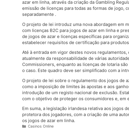
azar em linha, através da criação da Gambling Regula
emissão de licenças para todas as formas de jogo, c
separadamente
.
O projeto de lei introduz uma nova abordagem em ma
com licenças B2C para jogos de azar em linha e pre
de jogos de azar e licenças específicas para organiz
estabelecer requisitos de certificação para produtos
Até à entrada em vigor destes novos regulamentos, 
atualmente da responsabilidade de várias autoridad
Commissioners, enquanto as licenças de lotaria são
o caso. Este quadro deve ser simplificado com a int
O projeto de lei sobre o regulamento dos jogos de 
como a imposição de limites às apostas e aos ganhos,
introdução de um registo nacional de exclusão. Estab
com o objetivo de proteger os consumidores e, em es
Em suma, a legislação irlandesa relativa aos jogos d
protetora dos jogadores, com a criação de uma autor
os jogos de azar em linha.
Categories
Casinos Online