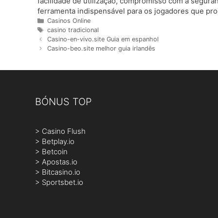
facilidade de utilização, compromisso com a seguran
ferramenta indispensável para os jogadores que proc
Categories
Casinos Online
Tags
casino tradicional
Casino-en-vivo.site Guia em espanhol
Casino-beo.site melhor guia irlandês
BÓNUS TOP
>
Casino Flush
>
Betplay.io
>
Betcoin
>
Apostas.io
>
Bitcasino.io
>
Sportsbet.io