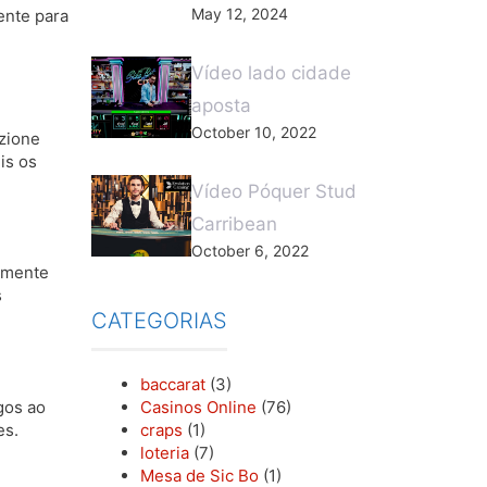
May 12, 2024
ente para
Vídeo lado cidade
aposta
October 10, 2022
azione
is os
Vídeo Póquer Stud
Carribean
October 6, 2022
lmente
s
CATEGORIAS
baccarat
(3)
ogos ao
Casinos Online
(76)
es.
craps
(1)
loteria
(7)
Mesa de Sic Bo
(1)