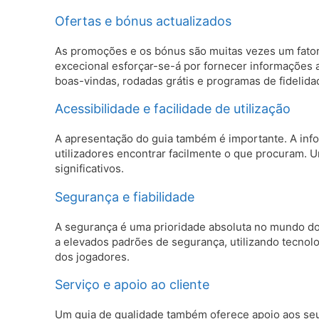
Ofertas e bónus actualizados
As promoções e os bónus são muitas vezes um fator
excecional esforçar-se-á por fornecer informações a
boas-vindas, rodadas grátis e programas de fidelid
Acessibilidade e facilidade de utilização
A apresentação do guia também é importante. A info
utilizadores encontrar facilmente o que procuram. Um
significativos.
Segurança e fiabilidade
A segurança é uma prioridade absoluta no mundo do
a elevados padrões de segurança, utilizando tecnol
dos jogadores.
Serviço e apoio ao cliente
Um guia de qualidade também oferece apoio aos seus