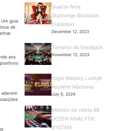
Quarta-feira
Skylounge Blackjack
. Um guia
Dublinbet
bónus de
December 12, 2023
anhar.
Torneios de blackjack
November 12, 2023
indo aos
positivos
Jogar Betplay Lucky6
Roulette Madness
e aderem
July 6, 2024
ansacções
Método da roleta 88
DOZEN ANALYTIC
SYSTEM
to