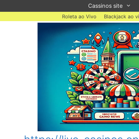
Skip
Cassinos site
to
content
Roleta ao Vivo
Blackjack ao v