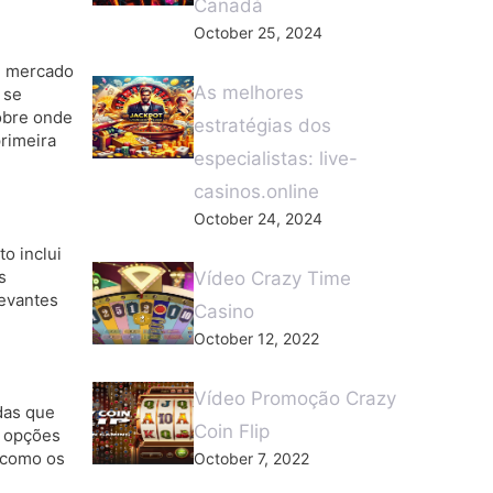
Canadá
October 25, 2024
m mercado
As melhores
se
obre onde
estratégias dos
primeira
especialistas: live-
casinos.online
October 24, 2024
o inclui
s
Vídeo Crazy Time
levantes
Casino
October 12, 2022
Vídeo Promoção Crazy
das que
Coin Flip
s opções
s como os
October 7, 2022