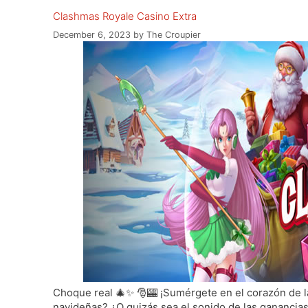
Clashmas Royale Casino Extra
December 6, 2023
by
The Croupier
Choque real 🎄✨ 🎅🎰 ¡Sumérgete en el corazón de la
navideñas? ¿O quizás sea el sonido de las ganancias