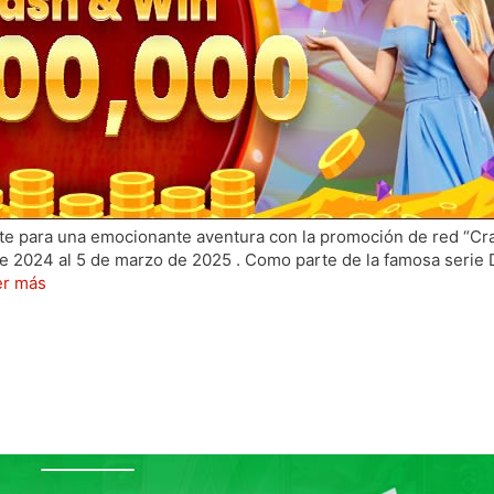
te para una emocionante aventura con la promoción de red “Cr
de 2024 al 5 de marzo de 2025 . Como parte de la famosa serie
er más