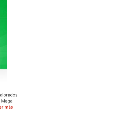
Valorados
o Mega
er más