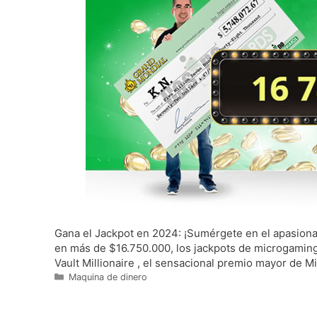
Gana el Jackpot en 2024: ¡Sumérgete en el apasiona
en más de $16.750.000, los jackpots de microgamin
Vault Millionaire , el sensacional premio mayor de M
Categories
Maquina de dinero