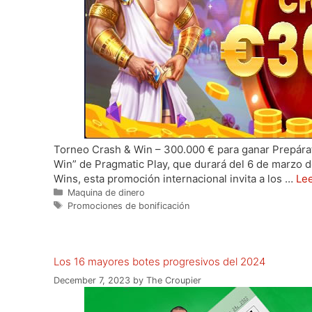
Torneo Crash & Win – 300.000 € para ganar Prepára
Win” de Pragmatic Play, que durará del 6 de marzo 
Wins, esta promoción internacional invita a los …
Le
Categories
Maquina de dinero
Tags
Promociones de bonificación
Los 16 mayores botes progresivos del 2024
December 7, 2023
by
The Croupier