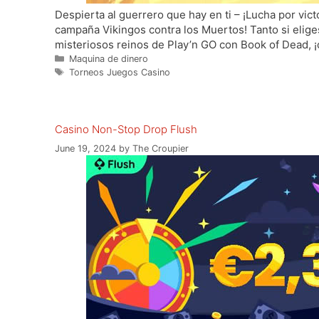
Despierta al guerrero que hay en ti – ¡Lucha por vict
campaña Vikingos contra los Muertos! Tanto si elige
misteriosos reinos de Play’n GO con Book of Dead, ¡
Categories
Maquina de dinero
Tags
Torneos Juegos Casino
Casino Non-Stop Drop Flush
June 19, 2024
by
The Croupier