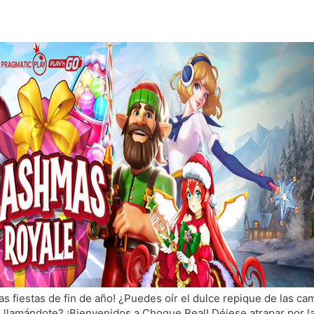
s fiestas de fin de año! ¿Puedes oír el dulce repique de las c
 llamándote? ¡Bienvenidos a Choque Real! Déjese atrapar por la