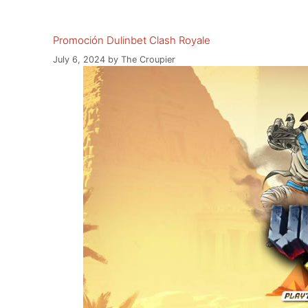
Promoción Dulinbet Clash Royale
July 6, 2024
by
The Croupier