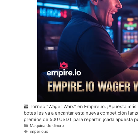
🎰 Torneo “Wager Wars” en Empire.io: ¡Apuesta más p
botes les va a encantar esta nueva competición lanz
premios de 500 USDT para repartir, ¡cada apuesta pu
Categories
Maquina de dinero
Tags
imperio.io