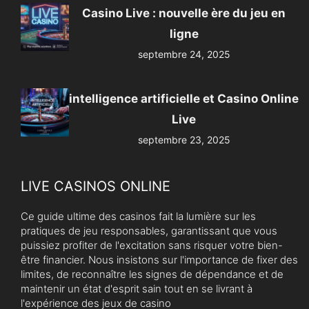
Casino Live : nouvelle ère du jeu en
ligne
septembre 24, 2025
intelligence artificielle et Casino Online
Live
septembre 23, 2025
LIVE CASINOS ONLINE
Ce guide ultime des casinos fait la lumière sur les
pratiques de jeu responsables, garantissant que vous
puissiez profiter de l'excitation sans risquer votre bien-
être financier. Nous insistons sur l'importance de fixer des
limites, de reconnaître les signes de dépendance et de
maintenir un état d'esprit sain tout en se livrant à
l'expérience des jeux de casino