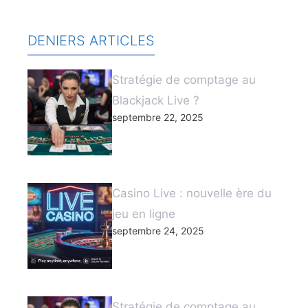
DENIERS ARTICLES
Stratégie de comptage au
Blackjack Live ?
septembre 22, 2025
Casino Live : nouvelle ère du
jeu en ligne
septembre 24, 2025
Stratégie de comptage au