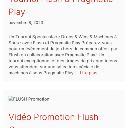
Play
novembre 8, 2023
Un Tournoi Spectaculaire Drops & Wins & Machines à
Sous : avec Flush et Pragmatic Play Préparez-vous
pour un événement de jeu hors du commun offert par
Flush en collaboration avec Pragmatic Play ! Un
tournoi exceptionnel et des tirages de prix quotidiens
vous attendent sur une sélection spéciale de
machines à sous Pragmatic Play. …
Lire plus
Vidéo Promotion Flush