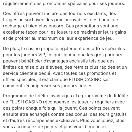
régulièrement des promotions spéciales pour ses joueurs.
Ces offres peuvent inclure des tournois excitants, des
tirages au sort avec des prix incroyables, des bonus de
recharge et bien plus encore. Ces promotions sont une
excellente façon pour les joueurs de maximiser leurs gains
et de profiter au maximum de leur expérience de jeu.
De plus, le casino propose également des offres spéciales
pour les joueurs VIP, ce qui signifie que les gros parieurs
peuvent bénéficier d’avantages exclusifs tels que des
limites de mise plus élevées, des retraits plus rapides et un
service clientèle dédié. Avec toutes ces promotions et
offres spéciales, il est clair que FLUSH CASINO sait
comment récompenser ses joueurs fidèles.
Programme de fidélité avantageux Le programme de fidélité
de FLUSH CASINO récompense les joueurs réguliers avec
des points chaque fois qu’ils jouent. Ces points peuvent
ensuite être échangés contre des bonus, des tours gratuits
et d’autres récompenses exclusives. Plus vous jouez, plus
vous accumulez de points et plus vous bénéficiez