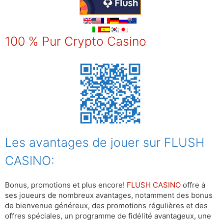
100 % Pur Crypto Casino
Les avantages de jouer sur FLUSH
CASINO:
Bonus, promotions et plus encore!
FLUSH CASINO
offre à
ses joueurs de nombreux avantages, notamment des bonus
de bienvenue généreux, des promotions régulières et des
offres spéciales, un programme de fidélité avantageux, une