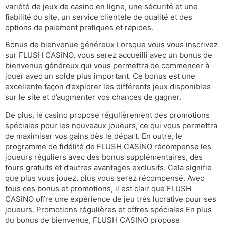
variété de jeux de casino en ligne, une sécurité et une
fiabilité du site, un service clientèle de qualité et des
options de paiement pratiques et rapides.
Bonus de bienvenue généreux Lorsque vous vous inscrivez
sur FLUSH CASINO, vous serez accueilli avec un bonus de
bienvenue généreux qui vous permettra de commencer à
jouer avec un solde plus important. Ce bonus est une
excellente façon d’explorer les différents jeux disponibles
sur le site et d’augmenter vos chances de gagner.
De plus, le casino propose régulièrement des promotions
spéciales pour les nouveaux joueurs, ce qui vous permettra
de maximiser vos gains dès le départ. En outre, le
programme de fidélité de FLUSH CASINO récompense les
joueurs réguliers avec des bonus supplémentaires, des
tours gratuits et d’autres avantages exclusifs. Cela signifie
que plus vous jouez, plus vous serez récompensé. Avec
tous ces bonus et promotions, il est clair que FLUSH
CASINO offre une expérience de jeu très lucrative pour ses
joueurs. Promotions régulières et offres spéciales En plus
du bonus de bienvenue, FLUSH CASINO propose