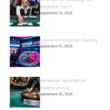
Blackjack Live ?
septembre 22, 2025
Loterie live Evolution Gaming
septembre 15, 2025
Meilleures variantes de
roulette en live
septembre 25, 2025