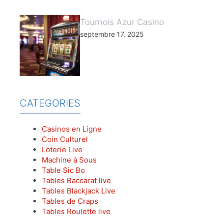
Tournois Azur Casino
septembre 17, 2025
CATEGORIES
Casinos en Ligne
Coin Culturel
Loterie Live
Machine à Sous
Table Sic Bo
Tables Baccarat live
Tables Blackjack Live
Tables de Craps
Tables Roulette live