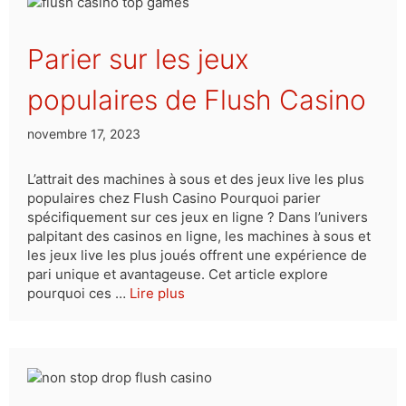
Parier sur les jeux
populaires de Flush Casino
novembre 17, 2023
L’attrait des machines à sous et des jeux live les plus
populaires chez Flush Casino Pourquoi parier
spécifiquement sur ces jeux en ligne ? Dans l’univers
palpitant des casinos en ligne, les machines à sous et
les jeux live les plus joués offrent une expérience de
pari unique et avantageuse. Cet article explore
pourquoi ces …
Lire plus