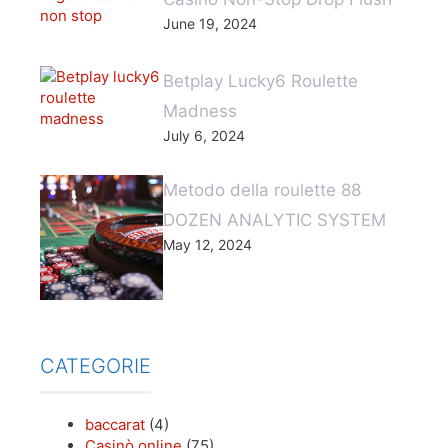
June 19, 2024
Betplay Lucky6 Roulette
Madness
July 6, 2024
Metodo della roulette 88
DOZEN ANALYTIC SYSTEM
May 12, 2024
CATEGORIE
baccarat
(4)
Casinò online
(75)