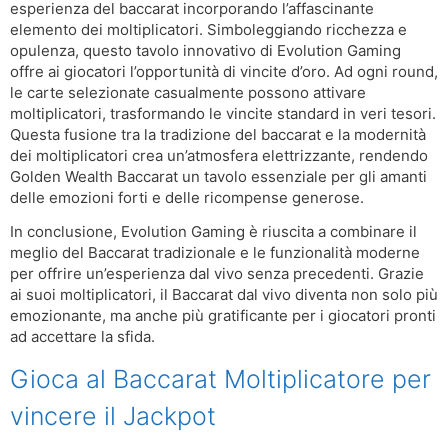
esperienza del baccarat incorporando l’affascinante
elemento dei moltiplicatori. Simboleggiando ricchezza e
opulenza, questo tavolo innovativo di Evolution Gaming
offre ai giocatori l’opportunità di vincite d’oro. Ad ogni round,
le carte selezionate casualmente possono attivare
moltiplicatori, trasformando le vincite standard in veri tesori.
Questa fusione tra la tradizione del baccarat e la modernità
dei moltiplicatori crea un’atmosfera elettrizzante, rendendo
Golden Wealth Baccarat un tavolo essenziale per gli amanti
delle emozioni forti e delle ricompense generose.
In conclusione, Evolution Gaming è riuscita a combinare il
meglio del Baccarat tradizionale e le funzionalità moderne
per offrire un’esperienza dal vivo senza precedenti. Grazie
ai suoi moltiplicatori, il Baccarat dal vivo diventa non solo più
emozionante, ma anche più gratificante per i giocatori pronti
ad accettare la sfida.
Gioca al Baccarat Moltiplicatore per
vincere il Jackpot