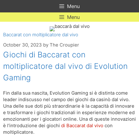
Skip
Menu
to
content
Menu
Baccarat con moltiplicatore dal vivo
October 30, 2023
by
The Croupier
Giochi di Baccarat con
moltiplicatore dal vivo di Evolution
Gaming
Fin dalla sua nascita, Evolution Gaming si è distinta come
leader indiscusso nel campo dei giochi da casinò dal vivo.
Una delle sue doti più straordinarie è la capacità di innovare
e trasformare i giochi tradizionali in esperienze moderne ed
emozionanti per i giocatori online. Una di queste innovazioni
è l’introduzione dei giochi
di Baccarat dal vivo
con
moltiplicatore.