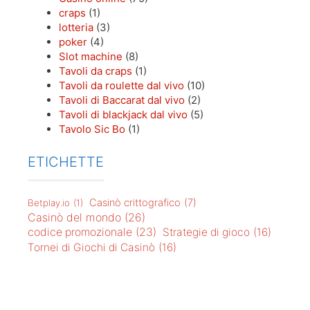
craps
(1)
lotteria
(3)
poker
(4)
Slot machine
(8)
Tavoli da craps
(1)
Tavoli da roulette dal vivo
(10)
Tavoli di Baccarat dal vivo
(2)
Tavoli di blackjack dal vivo
(5)
Tavolo Sic Bo
(1)
ETICHETTE
Casinò crittografico
(7)
Betplay.io
(1)
Casinò del mondo
(26)
codice promozionale
(23)
Strategie di gioco
(16)
Tornei di Giochi di Casinò
(16)