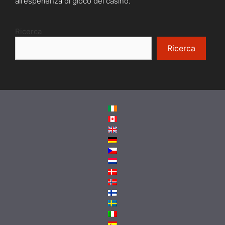
all'esperienza di gioco del casinò.
Ricerca
Ricerca