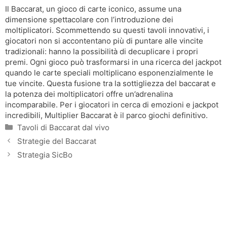
Il Baccarat, un gioco di carte iconico, assume una
dimensione spettacolare con l’introduzione dei
moltiplicatori. Scommettendo su questi tavoli innovativi, i
giocatori non si accontentano più di puntare alle vincite
tradizionali: hanno la possibilità di decuplicare i propri
premi. Ogni gioco può trasformarsi in una ricerca del jackpot
quando le carte speciali moltiplicano esponenzialmente le
tue vincite. Questa fusione tra la sottigliezza del baccarat e
la potenza dei moltiplicatori offre un’adrenalina
incomparabile. Per i giocatori in cerca di emozioni e jackpot
incredibili, Multiplier Baccarat è il parco giochi definitivo.
Categories
Tavoli di Baccarat dal vivo
Strategie del Baccarat
Strategia SicBo