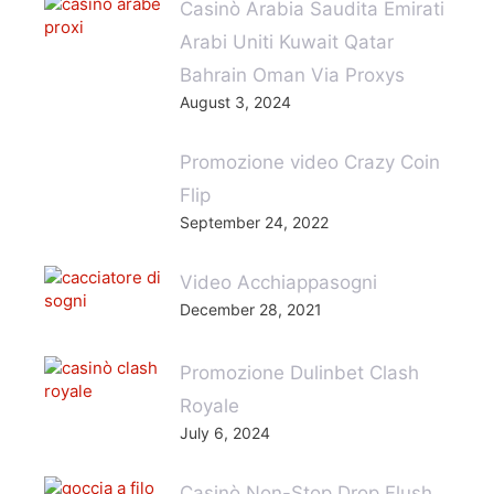
Casinò Arabia Saudita Emirati
Arabi Uniti Kuwait Qatar
Bahrain Oman Via Proxys
August 3, 2024
Promozione video Crazy Coin
Flip
September 24, 2022
Video Acchiappasogni
December 28, 2021
Promozione Dulinbet Clash
Royale
July 6, 2024
Casinò Non-Stop Drop Flush