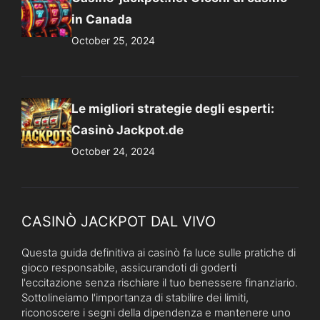
in Canada
October 25, 2024
Le migliori strategie degli esperti:
Casinò Jackpot.de
October 24, 2024
CASINÒ JACKPOT DAL VIVO
Questa guida definitiva ai casinò fa luce sulle pratiche di
gioco responsabile, assicurandoti di goderti
l'eccitazione senza rischiare il tuo benessere finanziario.
Sottolineiamo l'importanza di stabilire dei limiti,
riconoscere i segni della dipendenza e mantenere uno