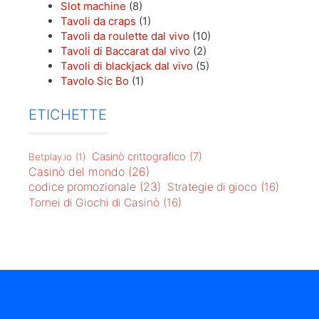
Slot machine
(8)
Tavoli da craps
(1)
Tavoli da roulette dal vivo
(10)
Tavoli di Baccarat dal vivo
(2)
Tavoli di blackjack dal vivo
(5)
Tavolo Sic Bo
(1)
ETICHETTE
Casinò crittografico
(7)
Betplay.io
(1)
Casinò del mondo
(26)
codice promozionale
(23)
Strategie di gioco
(16)
Tornei di Giochi di Casinò
(16)