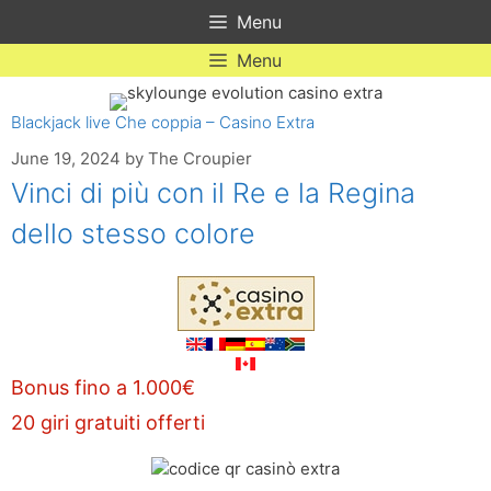
Skip
Menu
to
content
Menu
Blackjack live Che coppia – Casino Extra
June 19, 2024
by
The Croupier
Vinci di più con il Re e la Regina
dello stesso colore
Bonus fino a 1.000€
20 giri gratuiti offerti