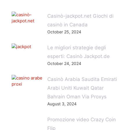
Casinò-jackpot.net Giochi di
casinò in Canada
October 25, 2024
Le migliori strategie degli
esperti: Casinò Jackpot.de
October 24, 2024
Casinò Arabia Saudita Emirati
Arabi Uniti Kuwait Qatar
Bahrain Oman Via Proxys
August 3, 2024
Promozione video Crazy Coin
Flip