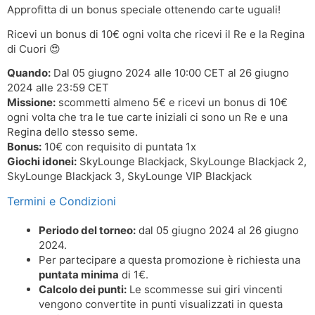
Approfitta di un bonus speciale ottenendo carte uguali!
Ricevi un bonus di 10€ ogni volta che ricevi il Re e la Regina
di Cuori 😍
Quando:
Dal 05 giugno 2024 alle 10:00 CET al 26 giugno
2024 alle 23:59 CET
Missione:
scommetti almeno 5€ e ricevi un bonus di 10€
ogni volta che tra le tue carte iniziali ci sono un Re e una
Regina dello stesso seme.
Bonus:
10€ con requisito di puntata 1x
Giochi idonei:
SkyLounge Blackjack, SkyLounge Blackjack 2,
SkyLounge Blackjack 3, SkyLounge VIP Blackjack
Termini e Condizioni
Periodo del torneo:
dal 05 giugno 2024 al 26 giugno
2024.
Per partecipare a questa promozione è richiesta una
puntata minima
di 1€.
Calcolo dei punti:
Le scommesse sui giri vincenti
vengono convertite in punti visualizzati in questa