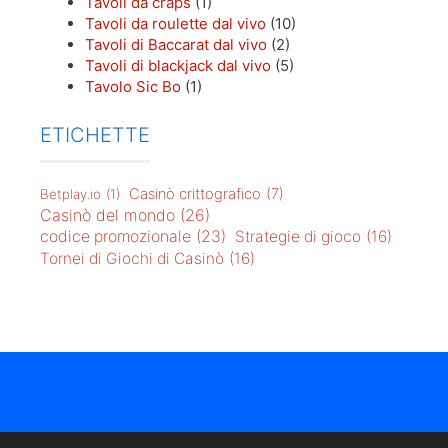
Tavoli da craps
(1)
Tavoli da roulette dal vivo
(10)
Tavoli di Baccarat dal vivo
(2)
Tavoli di blackjack dal vivo
(5)
Tavolo Sic Bo
(1)
ETICHETTE
Casinò crittografico
(7)
Betplay.io
(1)
Casinò del mondo
(26)
codice promozionale
(23)
Strategie di gioco
(16)
Tornei di Giochi di Casinò
(16)