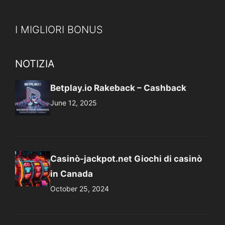
I MIGLIORI BONUS
NOTIZIA
Betplay.io Rakeback – Cashback
June 12, 2025
Casinò-jackpot.net Giochi di casinò
in Canada
October 25, 2024