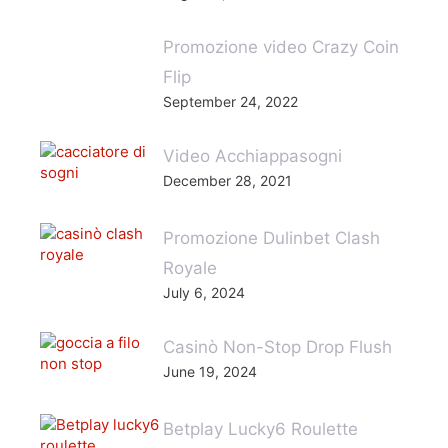
Promozione video Crazy Coin
Flip
September 24, 2022
Video Acchiappasogni
December 28, 2021
Promozione Dulinbet Clash
Royale
July 6, 2024
Casinò Non-Stop Drop Flush
June 19, 2024
Betplay Lucky6 Roulette