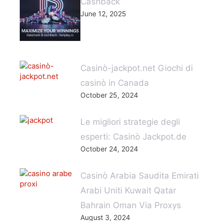
Cashback
June 12, 2025
Casinò-jackpot.net Giochi di
casinò in Canada
October 25, 2024
Le migliori strategie degli
esperti: Casinò Jackpot.de
October 24, 2024
Casinò Arabia Saudita Emirati
Arabi Uniti Kuwait Qatar
Bahrain Oman Via Proxys
August 3, 2024