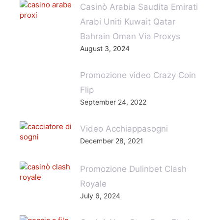
Casinò Arabia Saudita Emirati
Arabi Uniti Kuwait Qatar
Bahrain Oman Via Proxys
August 3, 2024
Promozione video Crazy Coin
Flip
September 24, 2022
Video Acchiappasogni
December 28, 2021
Promozione Dulinbet Clash
Royale
July 6, 2024