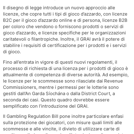
Il disegno di legge introduce un nuovo approccio alle
licenze, che copre tutti i tipi di gioco d’azzardo, con licenze
B2C per il gioco d’azzardo online e di persona, licenze B2B
per coloro che vendono o forniscono prodotti o servizi di
gioco d’azzardo, e licenze specifiche per le organizzazioni
caritatevoli o filantropiche. Inoltre, il GRAI avrà il potere di
stabilire i requisiti di certificazione per i prodotti e i servizi
di gioco
.
Fino all’entrata in vigore di questi nuovi regolamenti, il
processo di richiesta di una licenza per i prodotti di gioco è
attualmente di competenza di diverse autorità. Ad esempio,
le licenze per le scommesse sono rilasciate dai Revenue
Commissioners, mentre i permessi per le lotterie sono
gestiti dall’An Garda Síochána o dalla District Court, a
seconda dei casi. Questo quadro dovrebbe essere
semplificato con l’introduzione del GRAI
.
Il Gambling Regulation Bill pone inoltre particolare enfasi
sulla protezione dei giocatori, con misure quali limiti alle
scommesse e alle vincite, il divieto di utilizzare carte di