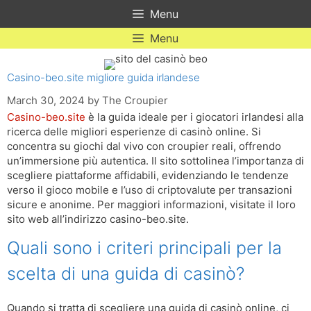
Skip
Menu
to
content
Menu
Casino-beo.site migliore guida irlandese
March 30, 2024
by
The Croupier
Casino-beo.site
è la guida ideale per i giocatori irlandesi alla
ricerca delle migliori esperienze di casinò online. Si
concentra su giochi dal vivo con croupier reali, offrendo
un’immersione più autentica. Il sito sottolinea l’importanza di
scegliere piattaforme affidabili, evidenziando le tendenze
verso il gioco mobile e l’uso di criptovalute per transazioni
sicure e anonime. Per maggiori informazioni, visitate il loro
sito web all’indirizzo casino-beo.site.
Quali sono i criteri principali per la
scelta di una guida di casinò?
Quando si tratta di scegliere una guida di casinò online, ci