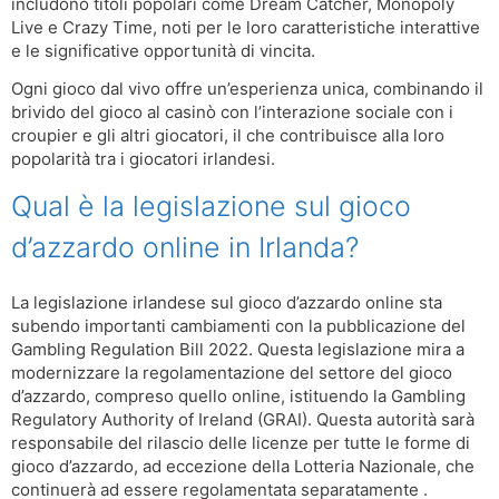
includono titoli popolari come Dream Catcher, Monopoly
Live e Crazy Time, noti per le loro caratteristiche interattive
e le significative opportunità di vincita.
Ogni gioco dal vivo offre un’esperienza unica, combinando il
brivido del gioco al casinò con l’interazione sociale con i
croupier e gli altri giocatori, il che contribuisce alla loro
popolarità tra i giocatori irlandesi.
Qual è la legislazione sul gioco
d’azzardo online in Irlanda?
La legislazione irlandese sul gioco d’azzardo online sta
subendo importanti cambiamenti con la pubblicazione del
Gambling Regulation Bill 2022. Questa legislazione mira a
modernizzare la regolamentazione del settore del gioco
d’azzardo, compreso quello online, istituendo la Gambling
Regulatory Authority of Ireland (GRAI). Questa autorità sarà
responsabile del rilascio delle licenze per tutte le forme di
gioco d’azzardo, ad eccezione della Lotteria Nazionale, che
continuerà ad essere regolamentata separatamente
.