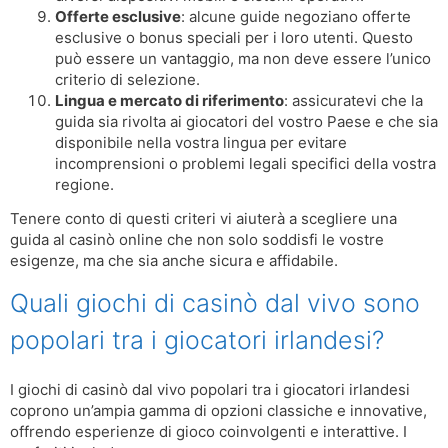
Offerte esclusive
: alcune guide negoziano offerte
esclusive o bonus speciali per i loro utenti. Questo
può essere un vantaggio, ma non deve essere l’unico
criterio di selezione.
Lingua e mercato di riferimento
: assicuratevi che la
guida sia rivolta ai giocatori del vostro Paese e che sia
disponibile nella vostra lingua per evitare
incomprensioni o problemi legali specifici della vostra
regione.
Tenere conto di questi criteri vi aiuterà a scegliere una
guida al casinò online che non solo soddisfi le vostre
esigenze, ma che sia anche sicura e affidabile.
Quali giochi di casinò dal vivo sono
popolari tra i giocatori irlandesi?
I giochi di casinò dal vivo popolari tra i giocatori irlandesi
coprono un’ampia gamma di opzioni classiche e innovative,
offrendo esperienze di gioco coinvolgenti e interattive. I