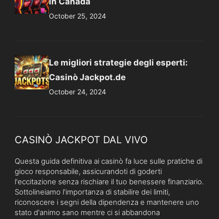
in Canada
October 25, 2024
Le migliori strategie degli esperti:
Casinò Jackpot.de
October 24, 2024
CASINÒ JACKPOT DAL VIVO
Questa guida definitiva ai casinò fa luce sulle pratiche di
gioco responsabile, assicurandoti di goderti
l'eccitazione senza rischiare il tuo benessere finanziario.
Sottolineiamo l'importanza di stabilire dei limiti,
riconoscere i segni della dipendenza e mantenere uno
stato d'animo sano mentre ci si abbandona