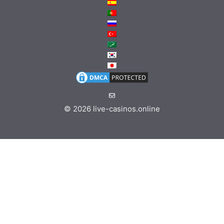
© 2026
live-casinos.online