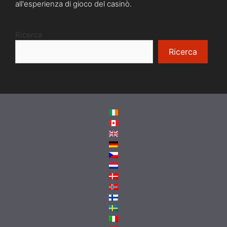
all'esperienza di gioco del casinò.
Ricerca
Ricerca