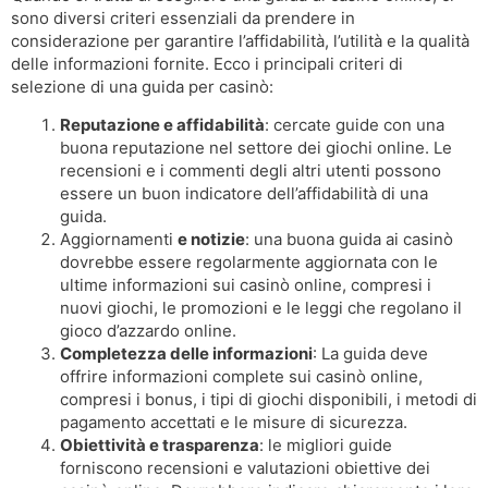
sono diversi criteri essenziali da prendere in
considerazione per garantire l’affidabilità, l’utilità e la qualità
delle informazioni fornite. Ecco i principali criteri di
selezione di una guida per casinò:
Reputazione e affidabilità
: cercate guide con una
buona reputazione nel settore dei giochi online. Le
recensioni e i commenti degli altri utenti possono
essere un buon indicatore dell’affidabilità di una
guida.
Aggiornamenti
e notizie
: una buona guida ai casinò
dovrebbe essere regolarmente aggiornata con le
ultime informazioni sui casinò online, compresi i
nuovi giochi, le promozioni e le leggi che regolano il
gioco d’azzardo online.
Completezza delle informazioni
: La guida deve
offrire informazioni complete sui casinò online,
compresi i bonus, i tipi di giochi disponibili, i metodi di
pagamento accettati e le misure di sicurezza.
Obiettività e trasparenza
: le migliori guide
forniscono recensioni e valutazioni obiettive dei